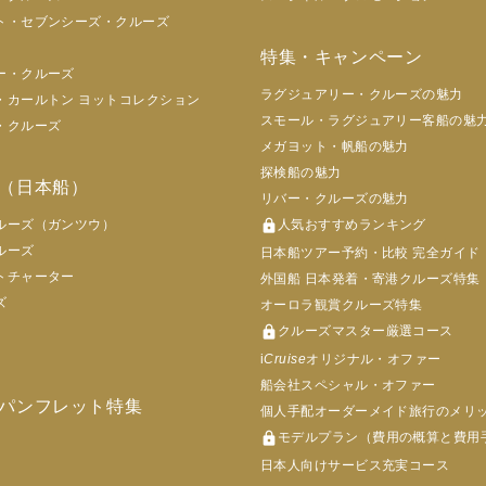
ト・セブンシーズ・クルーズ
特集・キャンペーン
ー・クルーズ
ラグジュアリー・クルーズの魅力
・カールトン ヨットコレクション
スモール・ラグジュアリー客船の魅
・クルーズ
メガヨット・帆船の魅力
探検船の魅力
（日本船）
リバー・クルーズの魅力
ルーズ（ガンツウ）
lock
人気おすすめランキング
ルーズ
日本船ツアー予約・比較 完全ガイド
トチャーター
外国船 日本発着・寄港クルーズ特集
ズ
オーロラ観賞クルーズ特集
lock
クルーズマスター厳選コース
i
Cruise
オリジナル・オファー
船会社スペシャル・オファー
パンフレット特集
個人手配オーダーメイド旅行のメリ
lock
モデルプラン（費用の概算と費用
日本人向けサービス充実コース