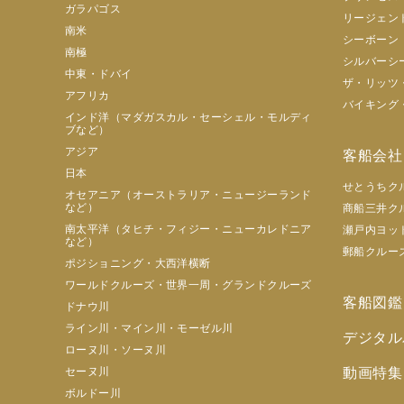
ガラパゴス
リージェン
南米
シーボーン
南極
シルバーシ
中東・ドバイ
ザ・リッツ
アフリカ
バイキング
インド洋（マダガスカル・セーシェル・モルディ
ブなど）
アジア
客船会社
日本
せとうちク
オセアニア（オーストラリア・ニュージーランド
など）
商船三井ク
南太平洋（タヒチ・フィジー・ニューカレドニア
瀬戸内ヨッ
など）
郵船クルー
ポジショニング・大西洋横断
ワールドクルーズ・世界一周・グランドクルーズ
客船図鑑
ドナウ川
ライン川・マイン川・モーゼル川
デジタル
ローヌ川・ソーヌ川
セーヌ川
動画特集
ボルドー川