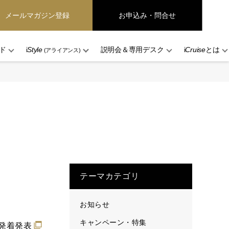
メールマガジン登録
お申込み・問合せ
ド
i
Style
説明会＆専用デスク
i
Cruise
とは
(アライアンス)
テーマカテゴリ
お知らせ
キャンペーン・特集
本発着発表