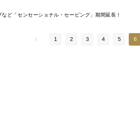
プなど「センセーショナル・セービング」期間延長！
1
2
3
4
5
6