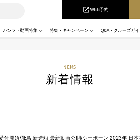
i
Cruise
open_in_new
WEB予約
パンフ・動画特集
特集・キャンペーン
Q&A・クルーズガイ
NEWS
新着情報
～受付開始/飛鳥 新造船 最新動画公開/シーボーン 2023年 日