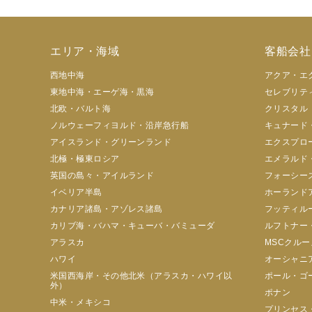
エリア・海域
客船会社
西地中海
アクア・エ
東地中海・エーゲ海・黒海
セレブリテ
北欧・バルト海
クリスタル
ノルウェーフィヨルド・沿岸急行船
キュナード
アイスランド・グリーンランド
エクスプロ
北極・極東ロシア
エメラルド
英国の島々・アイルランド
フォーシー
イベリア半島
ホーランド
カナリア諸島・アゾレス諸島
フッティル
カリブ海・バハマ・キューバ・バミューダ
ルフトナー
アラスカ
MSCクルー
ハワイ
オーシャニ
米国西海岸・その他北米（アラスカ・ハワイ以
ポール・ゴ
外）
ポナン
中米・メキシコ
プリンセス