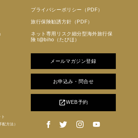
プライバシーポリシー（PDF）
旅行保険勧誘方針（PDF）
ネット専用リスク細分型海外旅行保
力
険 t@biho（たびほ）
メールマガジン登録
お申込み・問合せ
open_in_new
WEB予約
ット
手配方法）