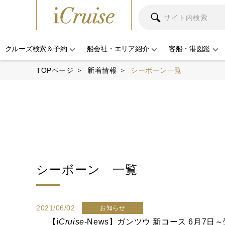
クルーズ検索＆予約
船会社・エリア紹介
客船・港図鑑
TOPページ
新着情報
シーボーン一覧
シーボーン
一覧
2021/06/02
お知らせ
【
i
Cruise
-News】ガンツウ 新コース 6月7日