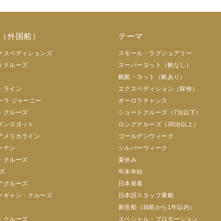
（外国船）
テーマ
クスペディションズ
スモール・ラグジュアリー
ィクルーズ
スーパーヨット（帆なし）
帆船・ヨット（帆あり）
・ライン
エクスペディション（探検）
ーラ ジャーニー
オーロラチャンス
・クルーズ
ショートクルーズ（7泊以下）
ズンズヨット
ロングクルーズ（30泊以上）
アメリカライン
ゴールデンウィーク
ーテン
シルバーウィーク
・クルーズ
夏休み
ズ
年末年始
アクルーズ
日本発着
ーギャン・クルーズ
日本語スタッフ乗船
新造船（就航から1年以内）
・クルーズ
スペシャル・プロモーション