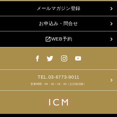
メールマガジン登録
お申込み・問合せ
open_in_new
WEB予約
TEL.03-6773-9011
営業時間：09：30～18：00（土日祝日除）