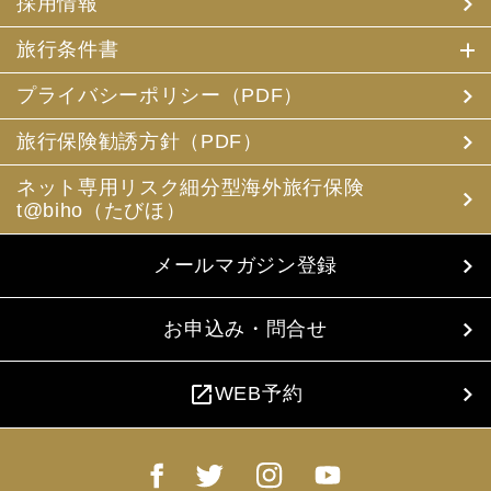
採用情報
旅行条件書
プライバシーポリシー（PDF）
旅行保険勧誘方針（PDF）
ネット専用リスク細分型海外旅行保険
t@biho（たびほ）
メールマガジン登録
お申込み・問合せ
open_in_new
WEB予約