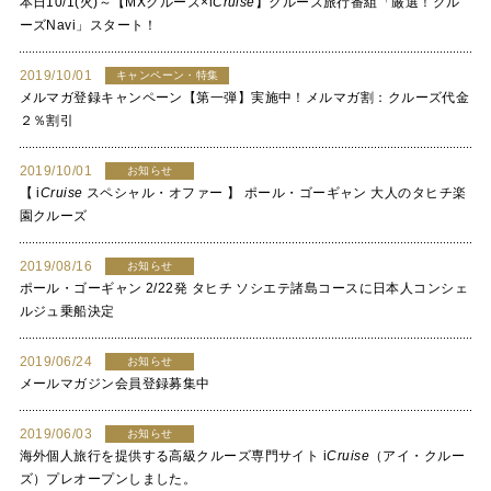
本日10/1(火)～【MXクルーズ×
i
Cruise
】クルーズ旅行番組「厳選！クル
ーズNavi」スタート！
2019/10/01
キャンペーン・特集
メルマガ登録キャンペーン【第一弾】実施中！メルマガ割：クルーズ代金
２％割引
2019/10/01
お知らせ
【
i
Cruise
スペシャル・オファー 】 ポール・ゴーギャン 大人のタヒチ楽
園クルーズ
2019/08/16
お知らせ
ポール・ゴーギャン 2/22発 タヒチ ソシエテ諸島コースに日本人コンシェ
ルジュ乗船決定
2019/06/24
お知らせ
メールマガジン会員登録募集中
2019/06/03
お知らせ
海外個人旅行を提供する高級クルーズ専門サイト
i
Cruise
（アイ・クルー
ズ）プレオープンしました。