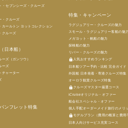
ト・セブンシーズ・クルーズ
特集・キャンペーン
ー・クルーズ
ラグジュアリー・クルーズの魅力
・カールトン ヨットコレクション
スモール・ラグジュアリー客船の魅
・クルーズ
メガヨット・帆船の魅力
探検船の魅力
（日本船）
リバー・クルーズの魅力
ルーズ（ガンツウ）
lock
人気おすすめランキング
ルーズ
日本船ツアー予約・比較 完全ガイド
トチャーター
外国船 日本発着・寄港クルーズ特集
ズ
オーロラ観賞クルーズ特集
lock
クルーズマスター厳選コース
i
Cruise
オリジナル・オファー
船会社スペシャル・オファー
パンフレット特集
個人手配オーダーメイド旅行のメリ
lock
モデルプラン（費用の概算と費用
日本人向けサービス充実コース