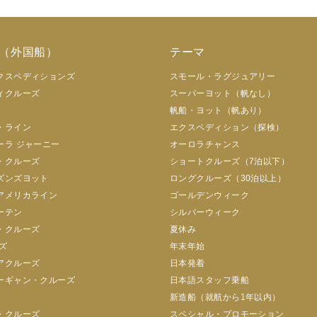
（外国船）
テーマ
クスペディションズ
スモール・ラグジュアリー
ィクルーズ
スーパーヨット（帆なし）
帆船・ヨット（帆あり）
・ライン
エクスペディション（探検）
ーラ ジャーニー
オーロラチャンス
・クルーズ
ショートクルーズ（7泊以下）
ズンズヨット
ロングクルーズ（30泊以上）
アメリカライン
ゴールデンウィーク
ーテン
シルバーウィーク
・クルーズ
夏休み
ズ
年末年始
アクルーズ
日本発着
ーギャン・クルーズ
日本語スタッフ乗船
新造船（就航から1年以内）
・クルーズ
スペシャル・プロモーション