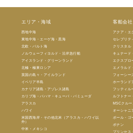
エリア・海域
客船会社
西地中海
アクア・エ
東地中海・エーゲ海・黒海
セレブリテ
北欧・バルト海
クリスタル
ノルウェーフィヨルド・沿岸急行船
キュナード
アイスランド・グリーンランド
エクスプロ
北極・極東ロシア
エメラルド
英国の島々・アイルランド
フォーシー
イベリア半島
ホーランド
カナリア諸島・アゾレス諸島
フッティル
カリブ海・バハマ・キューバ・バミューダ
ルフトナー
アラスカ
MSCクルー
ハワイ
オーシャニ
米国西海岸・その他北米（アラスカ・ハワイ以
ポール・ゴ
外）
ポナン
中米・メキシコ
プリンセス