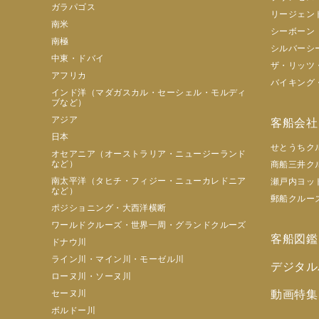
ガラパゴス
リージェン
南米
シーボーン
南極
シルバーシ
中東・ドバイ
ザ・リッツ
アフリカ
バイキング
インド洋（マダガスカル・セーシェル・モルディ
ブなど）
アジア
客船会社
日本
せとうちク
オセアニア（オーストラリア・ニュージーランド
など）
商船三井ク
南太平洋（タヒチ・フィジー・ニューカレドニア
瀬戸内ヨッ
など）
郵船クルー
ポジショニング・大西洋横断
ワールドクルーズ・世界一周・グランドクルーズ
客船図鑑
ドナウ川
ライン川・マイン川・モーゼル川
デジタル
ローヌ川・ソーヌ川
セーヌ川
動画特集
ボルドー川