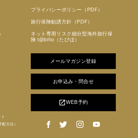
プライバシーポリシー（PDF）
旅行保険勧誘方針（PDF）
ネット専用リスク細分型海外旅行保
力
険 t@biho（たびほ）
メールマガジン登録
お申込み・問合せ
open_in_new
WEB予約
ット
手配方法）