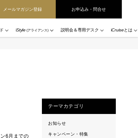
メールマガジン登録
お申込み・問合せ
ド
i
Style
説明会＆専用デスク
i
Cruise
とは
(アライアンス)
テーマカテゴリ
お知らせ
キャンペーン・特集
ーン6月までの