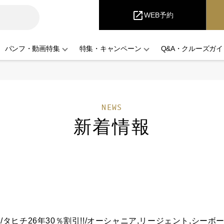
i
Cruise
open_in_new
WEB予約
パンフ・動画特集
特集・キャンペーン
Q&A・クルーズガイ
NEWS
新着情報
/タヒチ26年30％割引!!/オーシャニア,リージェント,シーボ