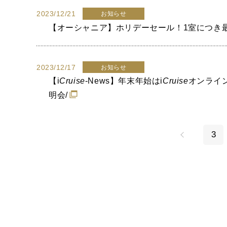
2023/12/21
お知らせ
【オーシャニア】ホリデーセール！1室につき最大$
2023/12/17
お知らせ
【
i
Cruise
-News】年末年始は
i
Cruise
オンライ
明会/
3