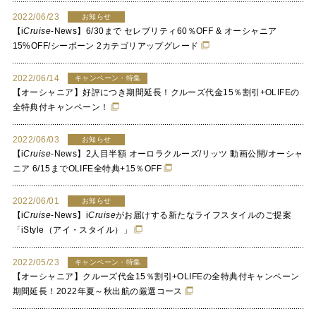
2022/06/23
お知らせ
【
i
Cruise
-News】6/30まで セレブリティ60％OFF & オーシャニア
15%OFF/シーボーン 2カテゴリアップグレード
2022/06/14
キャンペーン・特集
【オーシャニア】好評につき期間延長！クルーズ代金15％割引+OLIFEの
全特典付キャンペーン！
2022/06/03
お知らせ
【
i
Cruise
-News】2人目半額 オーロラクルーズ/リッツ 動画公開/オーシャ
ニア 6/15までOLIFE全特典+15％OFF
2022/06/01
お知らせ
【
i
Cruise
-News】
i
Cruise
がお届けする新たなライフスタイルのご提案
「iStyle（アイ・スタイル）」
2022/05/23
キャンペーン・特集
【オーシャニア】クルーズ代金15％割引+OLIFEの全特典付キャンペーン
期間延長！2022年夏～秋出航の厳選コース