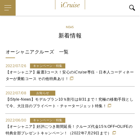
i
Cruise
NEWS
新着情報
オーシャニアクルーズ
一覧
2022/07/26
キャンペーン・特集
【オーシャニア】厳選3コース！安心の
i
Cruise
専任・日本人コーディネー
ターが乗船コース その他特典あり！
2022/07/08
お知らせ
【iStyle-News】モデルプラン10％割引は8/31まで！究極の移動手段とし
て今、大注目のプライベート・チャータージェット特集！
2022/06/30
キャンペーン・特集
【オーシャニア】好評につき期間延長！クルーズ代金15％OFF+OLIFEの
特典全部プレゼントキャンペーン！（2022年7月29日まで）