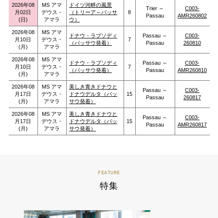
2026年08
MS アマ
ドイツ河畔の風景
Trier ～
C003-
月02日
デウス・
（トリーア～パッサ
8
Passau
AMR260802
(日)
アマラ
ウ）
2026年08
MS アマ
ドナウ・ラプソディ
Passau ～
C003-
月10日
デウス・
7
（パッサウ発着）
Passau
260810
(月)
アマラ
2026年08
MS アマ
ドナウ・ラプソディ
Passau ～
C003-
月10日
デウス・
7
（パッサウ発着）
Passau
AMR260810
(月)
アマラ
2026年08
MS アマ
美しき青きドナウと
Passau ～
C003-
月17日
デウス・
ドナウデルタ（パッ
15
Passau
260817
(月)
アマラ
サウ発着）
2026年08
MS アマ
美しき青きドナウと
Passau ～
C003-
月17日
デウス・
ドナウデルタ（パッ
15
Passau
AMR260817
(月)
アマラ
サウ発着）
FEATURE
特集