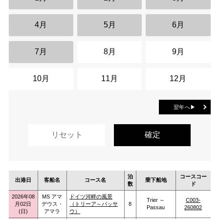
4月
5月
6月
7月
8月
9月
10月
11月
12月
翌年へ▶
泊
コースコー
出港日
客船名
コース名
乗下船地
数
ド
2026年08
MS アマ
ドイツ河畔の風景
Trier ～
C003-
月02日
デウス・
（トリーア～パッサ
8
Passau
260802
(日)
アマラ
ウ）