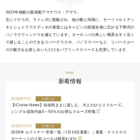
2025年就航の新造船アマデウス・アマラ。
主にドナウ川、ライン川に配船され、他の船と同様に、モーツァルトデッ
キとシュトラウスデッキの客室にはキャビンの前面全体に広がる下降式の
パノラマウィンドウを備えています。ヨーロッパの美しい風景をすぐ近く
で感じることのできるリバーテラスや、パノラマバーなど、リバークルー
ズの魅力をお楽しみいただけるパブリックスペースも充実しています。
NEWS
新着情報
2026/07/17
お知らせ
【
i
Cruise
-News】自由気ままに楽しむ、大人のひとりクルーズ。
シングル追加代金0～50％のお得なクルーズ特集
2026/07/14
お知らせ
2026年 ルフトナー 空室一覧（7月14日更新）｜黄葉・クリスマス
マーケットの人気コースは残室わずか