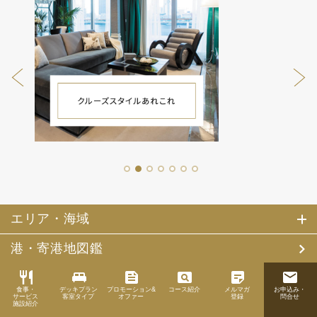
1
2
3
4
5
6
7
エリア・海域
港・寄港地図鑑
restaurant
king_bed
feed
pageview
sticky_note_2
email
客船会社（外国船）
食事・
デッキプラン
プロモーション&
コース紹介
メルマガ
お申込み・
サービス
客室タイプ
オファー
登録
問合せ
施設紹介
客船会社（日本船）