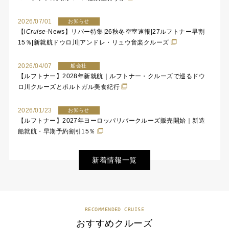
2026/07/01
お知らせ
【
i
Cruise
-News】リバー特集|26秋冬空室速報|27ルフトナー早割
15％|新就航ドウロ川|アンドレ・リュウ音楽クルーズ
2026/04/07
船会社
【ルフトナー】2028年新就航｜ルフトナー・クルーズで巡るドウ
ロ川クルーズとポルトガル美食紀行
2026/01/23
お知らせ
【ルフトナー】2027年ヨーロッパリバークルーズ販売開始｜新造
船就航・早期予約割引15％
新着情報一覧
RECOMMENDED CRUISE
おすすめクルーズ