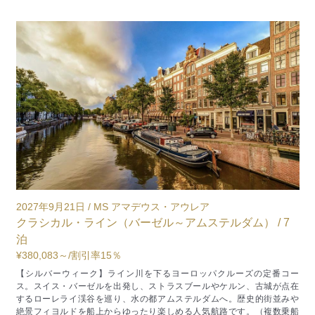
2027年8月11日 / MS アマデウス・プロヴァンス
2
ブルゴーニュの至宝とプロバンス（リヨン発着） / 7泊
¥381,674～
/割引率15％
¥
【夏休み】
南仏のローヌ川とソーヌ川を巡るクルーズ。リヨン発着で、
世界的に有名なワイン産地マコンやボジョレーをはじめ、ブルゴーニュ
ー
やプロバンスス地方の色鮮やかなブドウ畑や絵のような村々を訪れま
在
す。歴史あるリヨンやアヴィニョン、アルルなどの街並みや建築も見ど
や
ころです。
で
船