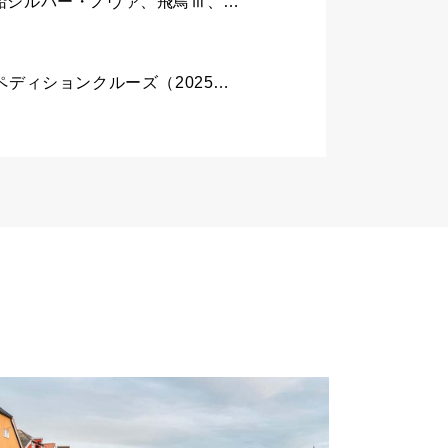
【TV】2025年8月5日放送｜マツコの知らない豪華客船の世界｜上田寿美子さんが最新鋭船シルバー・ノヴァ、飛鳥Ⅲ、世界最大客船アイコン・オブ・ザ・シーズに乗船取材！
【フッティルーテン】スイートに無料アップグレードキャンペーン 2025～2027年エクスペディションクルーズ（2025年6月27日まで）