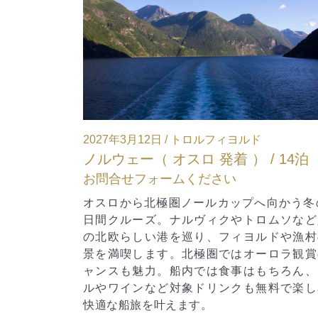
ルド
2027年6月13日 / ポラーリス
 / 14泊
ノルウェー（ ベルゲン 発着 ） / 
お問合せフォームください
プへ向かう冬の15
“世界一美しい船旅”と称されるフッティ
トロムソなど人気
で巡るノルウェー沿岸の絶景クルーズ
ヨルドや漁村の絶
産ゲイランゲルフィヨルドをはじめ、
オーロラ観賞のチ
ィヨルドと点在する港町を訪れます。
はもちろん、ビー
まれるベストシーズンの6月、刻々と変
も無料で楽しめ、
的な景色を満喫できる贅沢な船旅です。