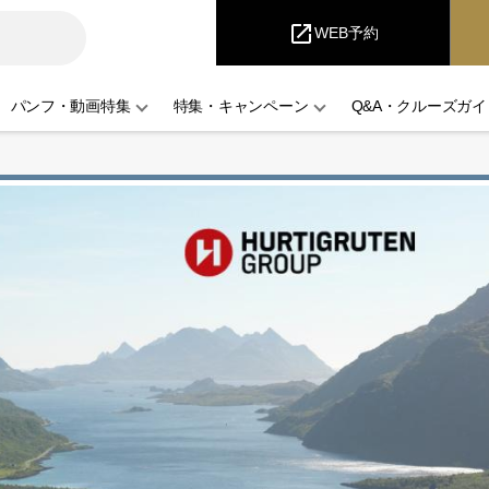
i
Cruise
open_in_new
WEB予約
パンフ・動画特集
特集・キャンペーン
Q&A・クルーズガイ
Ⅱ