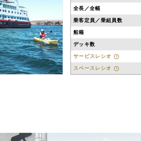
全長／全幅
乗客定員／乗組員数
船籍
デッキ数
サービスレシオ
スペースレシオ