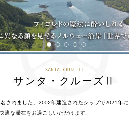
1
2
3
4
5
SANTA CRUZ II
サンタ・クルーズⅡ
名されました。2002年建造されたシップで2021年
快適な滞在をお過ごしいただけます。