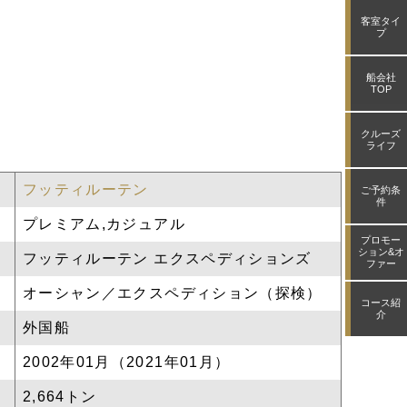
できます。オーロラ鑑賞のチャンスも！
も
客室タイ
プ
船会社
TOP
クルーズ
ライフ
フッティルーテン
ご予約条
件
プレミアム,カジュアル
プロモー
ション&オ
フッティルーテン エクスペディションズ
ファー
オーシャン／エクスペディション（探検）
コース紹
介
外国船
2002年01月（2021年01月）
2,664トン