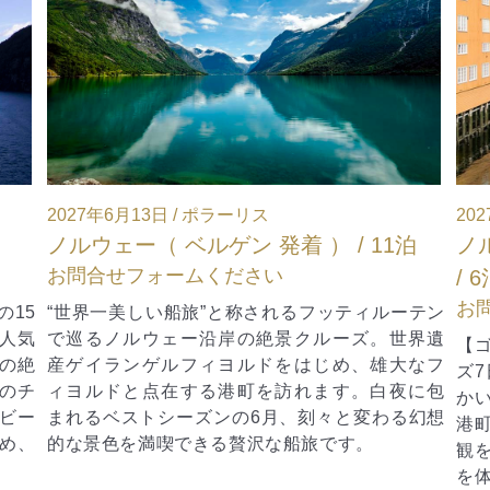
2027年4月27日 / ノーリス
11泊
ノルウェー（ ベルゲン ～ キルケネス ）
/ 6泊
お問合せフォームください
ルーテン
。世界遺
【ゴールデンウィーク】ノルウェー沿岸クルー
雄大なフ
ズ7日間。ベルゲン発着で北極圏キルケネスへ向
白夜に包
かい、トロンハイムやトロムソ、ボードーなど
わる幻想
港町に寄港。春の雪解けと新緑のフィヨルド景
観を満喫し、地元食材を使った食事や沿岸文化
を体験できる特別な旅です。