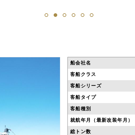
1
2
3
4
5
6
船会社名
客船クラス
客船シリーズ
客船タイプ
客船種別
就航年月（最新改装年月）
総トン数