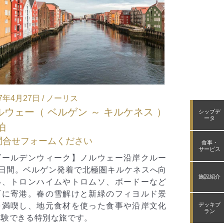
2027年12月23日 / ポラーリス
2027年1
ノルウェー（ キルケネス ～ ベルゲン ）
ノルウェ
シップデ
ータ
/ 5泊
/ 6泊
お問合せフォームください
お問合せ
食事・
サービス
【クリスマスにオーロラ鑑賞】大人気のノルウ
【年末年
ェー沿岸急行船、北極圏から南へ向かう南行き5
行き6泊
施設紹介
泊クルーズ。荒々しい北部から緑豊かな南部へ
ャンスが
と移ろう自然を楽しめます。セロイスンデやラ
港。ヨー
フテスンデ、セブンシスターズなど航路屈指の
ールカッ
デッキプ
ラン
絶景を日中に航行し、フィヨルドの美景を満喫
の影響で