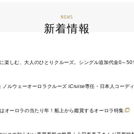
NEWS
新着情報
ままに楽しむ、大人のひとりクルーズ。シングル追加代金0～5
3発 ノルウェーオーロラクルーズ
i
Cruise
専任・日本人コーデ
5年はオーロラの当たり年！船上から鑑賞するオーロラ特集