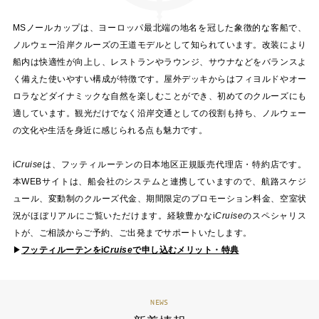
MSノールカップは、ヨーロッパ最北端の地名を冠した象徴的な客船で、
ノルウェー沿岸クルーズの王道モデルとして知られています。改装により
船内は快適性が向上し、レストランやラウンジ、サウナなどをバランスよ
く備えた使いやすい構成が特徴です。屋外デッキからはフィヨルドやオー
ロラなどダイナミックな自然を楽しむことができ、初めてのクルーズにも
適しています。観光だけでなく沿岸交通としての役割も持ち、ノルウェー
の文化や生活を身近に感じられる点も魅力です。
i
Cruise
は、フッティルーテンの日本地区正規販売代理店・特約店です。
本WEBサイトは、船会社のシステムと連携していますので、航路スケジ
ュール、変動制のクルーズ代金、期間限定のプロモーション料金、空室状
況がほぼリアルにご覧いただけます。経験豊かな
i
Cruise
のスペシャリス
トが、ご相談からご予約、ご出発までサポートいたします。
▶
フッティルーテンを
i
Cruise
で申し込むメリット・特典
NEWS