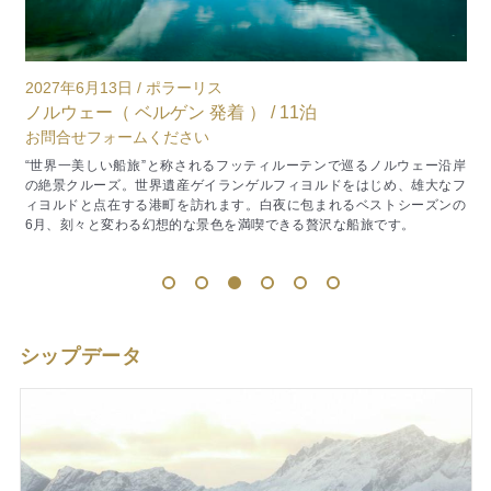
2027年4月27日 / ノーリス
ノルウェー（ ベルゲン ～ キルケネス ） / 6泊
お問合せフォームください
沿岸
【ゴールデンウィーク】ノルウェー沿岸クルーズ7日間。ベルゲン発着
なフ
で北極圏キルケネスへ向かい、トロンハイムやトロムソ、ボードーなど
ンの
港町に寄港。春の雪解けと新緑のフィヨルド景観を満喫し、地元食材を
使った食事や沿岸文化を体験できる特別な旅です。
1
2
3
4
5
6
シップデータ