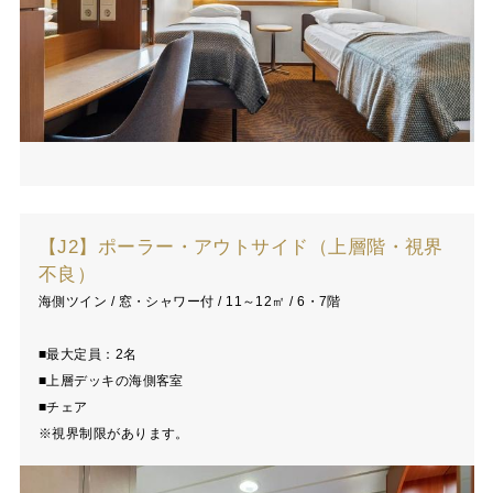
【J2】ポーラー・アウトサイド（上層階・視界
不良）
海側ツイン / 窓・シャワー付 / 11～12㎡ / 6・7階
■最大定員：2名
■上層デッキの海側客室
■チェア
※視界制限があります。