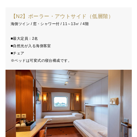
【N2】ポーラー・アウトサイド（低層階）
海側ツイン / 窓・シャワー付 / 11～13㎡ / 4階
■最大定員：2名
■自然光が入る海側客室
■チェア
※ベッドは可変式の寝台構成です。