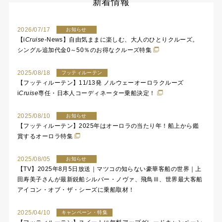
新着情報
2026/07/17
お知らせ
【
i
Cruise
-News】自由気ままに楽しむ、大人のひとりクルーズ。
シングル追加代金0～50％のお得なクルーズ特集
2025/08/18
フッティルーテン
【フッティルーテン】11/13発 ノルウェーオーロラクルーズ
i
Cruise
専任・日本人コーディネーター乗船決定！
2025/08/10
お知らせ
【フッティルーテン】2025年はオーロラの当たり年！船上から鑑
賞するオーロラ特集
2025/08/05
お知らせ
【TV】2025年8月5日放送｜マツコの知らない豪華客船の世界｜上
田寿美子さんが最新鋭船シルバー・ノヴァ、飛鳥Ⅲ、世界最大客船
アイコン・オブ・ザ・シーズに乗船取材！
2025/04/10
キャンペーン・特集