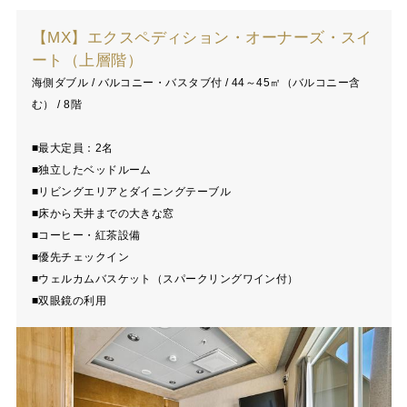
【MX】エクスペディション・オーナーズ・スイ
ート（上層階）
海側ダブル / バルコニー・バスタブ付 / 44～45㎡（バルコニー含
む） / 8階
■最大定員：2名
■独立したベッドルーム
■リビングエリアとダイニングテーブル
■床から天井までの大きな窓
■コーヒー・紅茶設備
■優先チェックイン
■ウェルカムバスケット（スパークリングワイン付）
■双眼鏡の利用