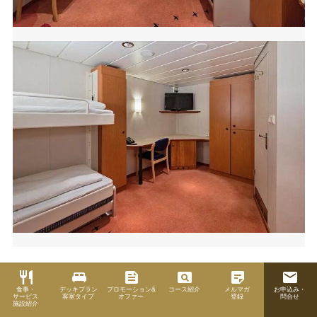
restaurant
king_bed
feed
pageview
sticky_note_2
email
【K2】ポーラー・インサイド（上層階）
食事・
デッキプラン
プロモーション&
コース紹介
メルマガ
お申込み・
サービス
客室タイプ
オファー
登録
問合せ
内側ツイン / 窓無・シャワー付 / 9～10㎡ / 6・7階
施設紹介