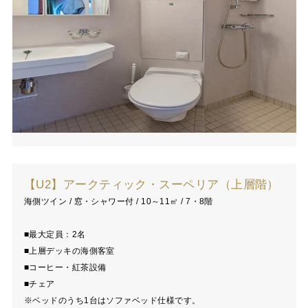
【U2】アークティック・スーペリア（上層階）
海側ツイン / 窓・シャワー付 / 10～11㎡ / 7・8階
■最大定員：2名
■上層デッキの海側客室
■コーヒー・紅茶設備
■チェア
※ベッドのうち1台はソファベッド仕様です。