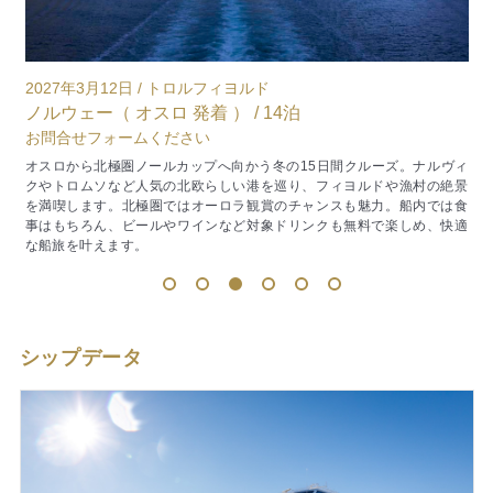
2027年6月13日 / ポラーリス
2
ノルウェー（ ベルゲン 発着 ） / 11泊
ノ
お問合せフォームください
ヴィ
“世界一美しい船旅”と称されるフッティルーテンで巡るノルウェー沿岸
景
の絶景クルーズ。世界遺産ゲイランゲルフィヨルドをはじめ、雄大なフ
食
ィヨルドと点在する港町を訪れます。白夜に包まれるベストシーズンの
適
6月、刻々と変わる幻想的な景色を満喫できる贅沢な船旅です。
使
1
2
3
4
5
6
シップデータ