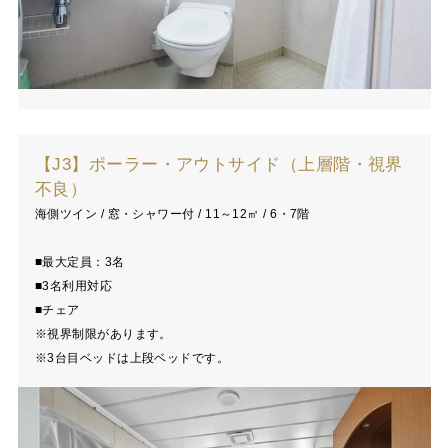
【J3】ポーラー・アウトサイド（上層階・視界
不良）
海側ツイン / 窓・シャワー付 / 11～12㎡ / 6・7階
■最大定員：3名
■3名利用対応
■チェア
※視界制限があります。
※3台目ベッドは上段ベッドです。