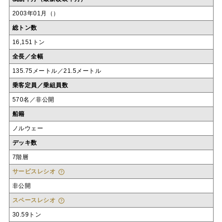
2003年01月（）
総トン数
16,151トン
全長／全幅
135.75メートル／21.5メートル
乗客定員／乗組員数
570名／非公開
船籍
ノルウェー
デッキ数
7階層
サービスレシオ
非公開
スペースレシオ
30.59トン