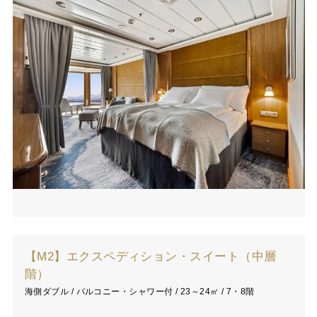
【M2】エクスペディション・スイート（中層
階）
海側ダブル / バルコニー・シャワー付 / 23～24㎡ / 7・8階