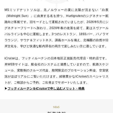
MSミッドナットソルは、北ノルウェーの夏に太陽が沈まない「白夜
（Midnight Sun）」に由来する名を持つ、Hurtigrutenのシグネチャー航
路向け客船です。旧モードとして運航されていましたが、2026年5月にシ
グネチャーフリートへ加わり、2026年春の改装を経て、夏はスヴァール
バルラインを中心に運航します。3つのレストラン、1893バー、パノラマ
ラウンジ、サウナ＆フィットネス、講義ホールを備え、北極圏の自然や沿
岸文化を、学びと快適な船内滞在の両方で楽しみたい方に適しています。
i
Cruise
は、フッティルーテンの日本地区正規販売代理店・特約店です。
本WEBサイトは、船会社のシステムと連携していますので、航路スケジ
ュール、変動制のクルーズ代金、期間限定のプロモーション料金、空室状
況がほぼリアルにご覧いただけます。経験豊かな
i
Cruise
のスペシャリス
トが、ご相談からご予約、ご出発までサポートいたします。
▶
フッティルーテンを
i
Cruise
で申し込むメリット・特典
NEWS