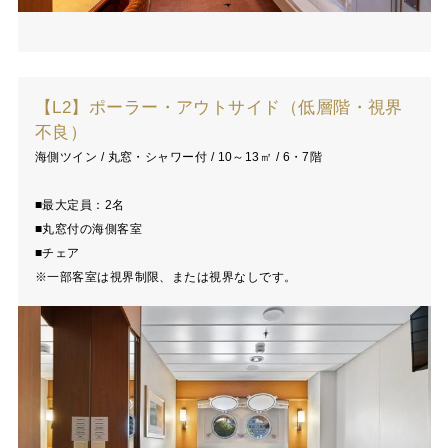
【L2】ポーラー・アウトサイド（低層階・視界
不良）
海側ツイン / 丸窓・シャワー付 / 10～13㎡ / 6・7階
■最大定員：2名
■丸窓付の海側客室
■チェア
※一部客室は視界制限、または視界なしです。