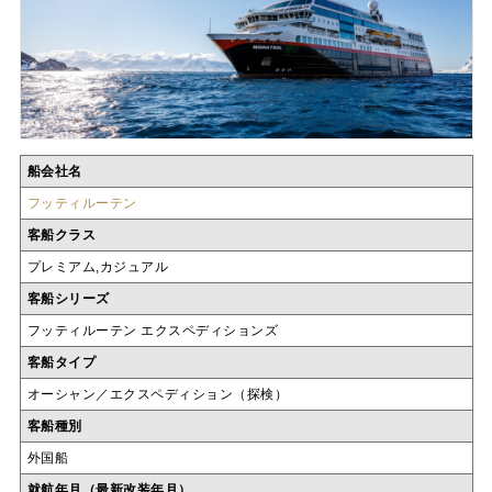
船会社名
フッティルーテン
客船クラス
プレミアム,カジュアル
客船シリーズ
フッティルーテン エクスペディションズ
客船タイプ
オーシャン／エクスペディション（探検）
客船種別
外国船
就航年月（最新改装年月）