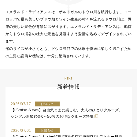
エメラルド・ラディアンスは、ポルトガルのドウロ川を航行します。ヨー
ロッパで最も美しいブドウ畑とワイン生産の村々を流れるドウロ川は、両
岸の美しい景色が背景に広がります。エメラルド・ラディアンスは、船首
からドウロ渓谷の壮大な景色を見渡すよう愛情を込めてデザインされてい
ます。
船のサイズが小さくとも、ドウロ渓谷での休暇を快適に楽しく過ごすため
の主要な設備や機能は、十分に配備されています。
NEWS
新着情報
2026/07/17
お知らせ
【
i
Cruise
-News】自由気ままに楽しむ、大人のひとりクルーズ。
シングル追加代金0～50％のお得なクルーズ特集
2026/07/01
お知らせ
【
i
Cruise
-News】リバー特集|26秋冬空室速報|27ルフトナー早割