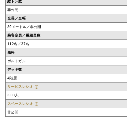
総トン数
非公開
全長／全幅
89メートル／非公開
乗客定員／乗組員数
112名／37名
船籍
ポルトガル
デッキ数
4階層
サービスレシオ
3.03人
スペースレシオ
非公開