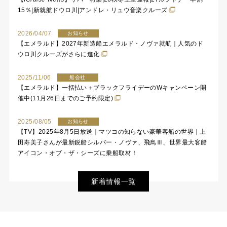
15％|新就航ドウロ川|アンドレ・リュウ音楽クルーズ
2026/04/07
お知らせ
【エメラルド】2027年新造船エメラルド・ノヴァ就航｜人気のド
ウロ川クルーズがさらに進化
2025/11/06
船会社
【エメラルド】一括払い＋ブラックフライデーのWキャンペーン開
催中(11月26日までのご予約限定)
2025/08/05
お知らせ
【TV】2025年8月5日放送｜マツコの知らない豪華客船の世界｜上
田寿美子さんが最新鋭船シルバー・ノヴァ、飛鳥Ⅲ、世界最大客船
アイコン・オブ・ザ・シーズに乗船取材！
新着情報一覧