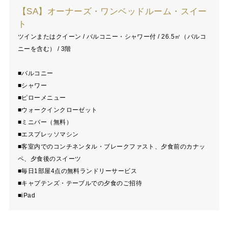
【SA】オーナーズ・ワンベッドルーム・スイー
ト
ツインまたはクイーン / バルコニー・シャワー付 / 26.5㎡（バルコ
ニーを含む） / 3階
■バルコニー
■シャワー
■ピローメニュー
■ウォークインクローゼット
■ミニバー（無料）
■エスプレッソマシン
■客室内でのコンチネンタル・ブレークファスト、夕食前のカナッ
ペ、夕食後のスイーツ
■毎日1部屋4点の無料ランドリーサービス
■キャプテンズ・テーブルでの夕食のご招待
■iPad