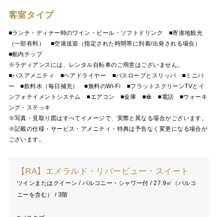
客室タイプ
■ランチ・ディナー時のワイン・ビール・ソフトドリンク ■寄港地観光
（一部有料） ■空港送迎（指定された時間帯に到着/出発される場合）
■船内チップ
※ラディアンスには、レンタル自転車のご用意はございません。
■バスアメニティ ■ヘアドライヤー ■バスローブとスリッパ ■ミニバ
ー ■飲料水（毎日補充） ■無料のWi-Fi ■フラットスクリーンTVとイ
ンフォテイメントシステム ■エアコン ■金庫 ■傘 ■電話 ■ウォーキ
ング・ステッキ
※写真・見取り図はすべてイメージで、実際と異なる場合がございます。
※記載の仕様・サービス・アメニティ・特典は予告なく変更になる場合が
ございます。
【RA】エメラルド・リバービュー・スイート
ツインまたはクイーン / バルコニー・シャワー付 / 27.9㎡（バルコ
ニーを含む） / 3階