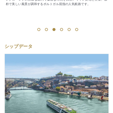
朴で美しい風景が調和するポルトガル屈指の人気航路です。
な
1
2
3
4
5
6
シップデータ