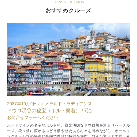
RECOMMENDED CRUISE
おすすめクルーズ
2027年10月9日 / エメラルド・ラディアンス
2
ドウロ渓谷の秘宝（ポルト発着） / 7泊
お問合せフォームください
み
ポートワインの名産地ポルト発、風光明媚なドウロ川を巡るリバークル
ま
ーズ。段々畑に広がるぶどう畑や歴史ある村々を眺めながら、オールイ
お
ンクルーシブの快適な船内で優雅な時間を満喫。ワイン文化と美食、素