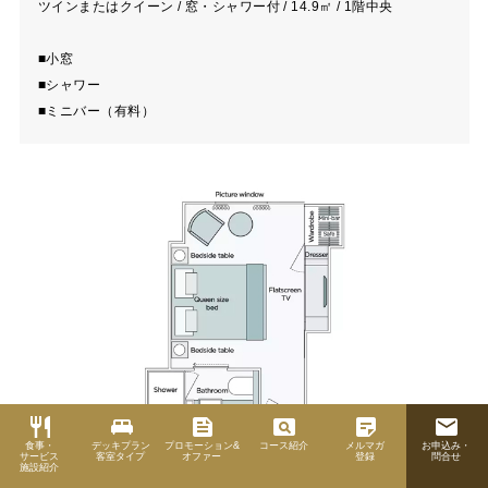
ツインまたはクイーン / 窓・シャワー付 / 14.9㎡ / 1階中央
■小窓
■シャワー
■ミニバー（有料）
restaurant
king_bed
feed
pageview
sticky_note_2
email
食事・
デッキプラン
プロモーション&
コース紹介
メルマガ
お申込み・
サービス
客室タイプ
オファー
登録
問合せ
施設紹介