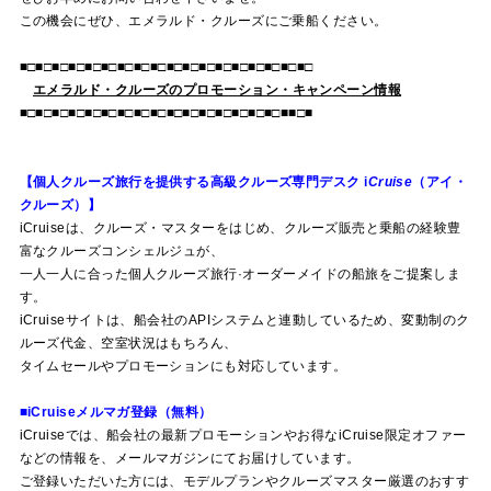
この機会にぜひ、エメラルド・クルーズにご乗船ください。
■□■□■□■□■□■□■□■□■□■□■□■□■□■□■□■□■□■□
エメラルド・クルーズのプロモーション・キャンペーン情報
■□■□■□■□■□■□■□■□■□■□■□■□■□■□■□■□■■□■
【個人クルーズ旅行を提供する高級クルーズ専門デスク
i
Cruise
（アイ・
クルーズ）】
i
Cruise
は、クルーズ・マスターをはじめ、クルーズ販売と乗船の経験豊
富なクルーズコンシェルジュが、
一人一人に合った個人クルーズ旅行·オーダーメイドの船旅をご提案しま
す。
i
Cruise
サイトは、船会社のAPIシステムと連動しているため、変動制のク
ルーズ代金、空室状況はもちろん、
タイムセールやプロモーションにも対応しています。
■i
Cruise
メルマガ登録（無料）
i
Cruise
では、船会社の最新プロモーションやお得なi
Cruise
限定オファー
などの情報を、メールマガジンにてお届けしています。
ご登録いただいた方には、モデルプランやクルーズマスター厳選のおすす