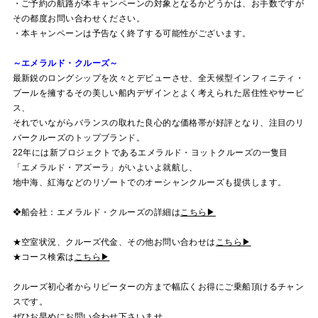
・ご予約の航路が本キャンペーンの対象となるかどうかは、お手数ですが
その都度お問い合わせください。
・本キャンペーンは予告なく終了する可能性がございます。
～エメラルド・クルーズ～
最新鋭のロングシップを次々とデビューさせ、全天候型インフィニティ・
プールを擁するその美しい船内デザインとよく考えられた居住性やサービ
ス、
それでいながらバランスの取れた良心的な価格帯が好評となり、注目のリ
バークルーズのトップブランド。
22年には新プロジェクトであるエメラルド・ヨットクルーズの一隻目
「エメラルド・アズーラ」がいよいよ就航し、
地中海、紅海などのリゾートでのオーシャンクルーズも提供します。
❖船会社：エメラルド・クルーズの詳細は
こちら▶
★空室状況、クルーズ代金、その他お問い合わせは
こちら▶
★コース検索は
こちら▶
クルーズ初心者からリピーターの方まで幅広くお得にご乗船頂けるチャン
スです。
ぜひお早めにお問い合わせ下さいませ。