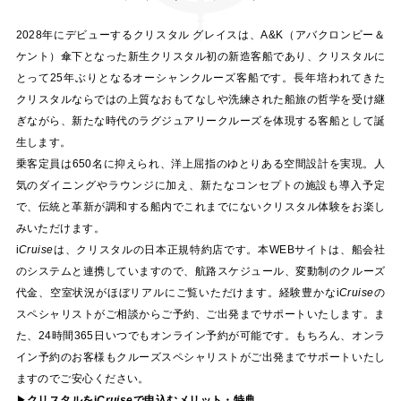
2028年にデビューするクリスタル グレイスは、A&K（アバクロンビー＆
ケント）傘下となった新生クリスタル初の新造客船であり、クリスタルに
とって25年ぶりとなるオーシャンクルーズ客船です。長年培われてきた
クリスタルならではの上質なおもてなしや洗練された船旅の哲学を受け継
ぎながら、新たな時代のラグジュアリークルーズを体現する客船として誕
生します。
乗客定員は650名に抑えられ、洋上屈指のゆとりある空間設計を実現。人
気のダイニングやラウンジに加え、新たなコンセプトの施設も導入予定
で、伝統と革新が調和する船内でこれまでにないクリスタル体験をお楽し
みいただけます。
i
Cruise
は、クリスタルの日本正規特約店です。本WEBサイトは、船会社
のシステムと連携していますので、航路スケジュール、変動制のクルーズ
代金、空室状況がほぼリアルにご覧いただけます。経験豊かな
i
Cruise
の
スペシャリストがご相談からご予約、ご出発までサポートいたします。ま
た、24時間365日いつでもオンライン予約が可能です。もちろん、オンラ
イン予約のお客様もクルーズスペシャリストがご出発までサポートいたし
ますのでご安心ください。
▶
クリスタルを
i
Cruise
で申込むメリット・特典