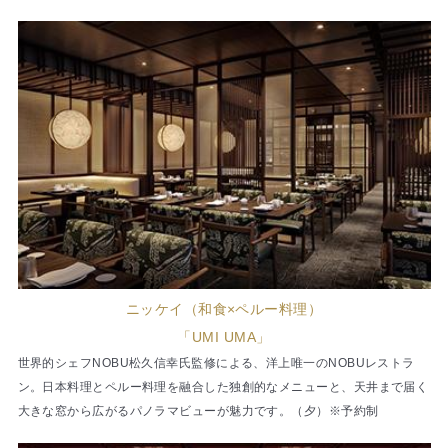
ニッケイ（和食×ペルー料理）
「UMI UMA」
世界的シェフNOBU松久信幸氏監修による、洋上唯一のNOBUレストラ
ン。日本料理とペルー料理を融合した独創的なメニューと、天井まで届く
大きな窓から広がるパノラマビューが魅力です。（夕）※予約制