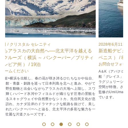
2028年6月11日 / クリスタル グレイス
2
新造船デビュークルーズ（ チビタベッキア／ローマ ～
ィ
ベニス ） / 8泊
お問合せフォームください
A＆K（アバクロンビー＆ケント）傘下になった新生クリスタル初の新造
船「グレイス」のデビュークルーズ。全室プライベートベランダ付きの
台、
ラグジュリーシップは、船の中であることを忘れさせるスペーシャスな
て
空間が特徴。さらにクリスタルの歴史が培ったおもてなしや、NOBU氏
ワ
監修のUmiUmaなど、皆様に愛されたクリスタルのレガシーを引き継い
を
でいます。
息
し
リ
一
1
2
3
4
5
6