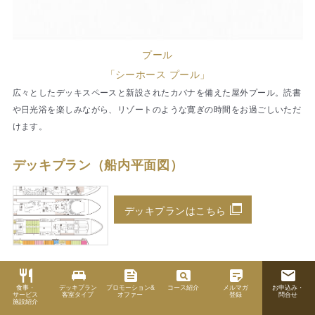
プール
「シーホース プール」
広々としたデッキスペースと新設されたカバナを備えた屋外プール。読書
や日光浴を楽しみながら、リゾートのような寛ぎの時間をお過ごしいただ
けます。
デッキプラン（船内平面図）
デッキプランはこちら
restaurant
king_bed
feed
pageview
sticky_note_2
email
客室タイプ
食事・
デッキプラン
プロモーション&
コース紹介
メルマガ
お申込み・
サービス
客室タイプ
オファー
登録
問合せ
施設紹介