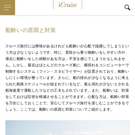
i
Cruise
船酔いの原因と対策
クルーズ旅行には興味があるけれども船酔いが心配で躊躇してしまうとい
う方は少なくないようです。特に、普段から乗り物酔いをしやすい方や、
過去に船酔いをした経験がある方は、不安を感じてしまうかもしれませ
ん。しかし、最近はほとんどのクルーズ船に、横揺れをコンピューターで
制御するシステム（フィン・スタビライザー）が設置されており、船酔い
しにくい環境が整っています。さらに、船の揺れが少なくなるように考え
られた航路スケジュールが組まれているなど、最も揺れが少ないとされる
航海速度で運航したりなどの工夫もされています。また、船酔いは、対策
をしておけば症状を軽減させることができます。心配な方は、船酔い対策
を万全にしておくことで、安心してクルーズ旅行を楽しむことができるで
しょう。ここでは、船酔いの原因と対策についてご紹介します。