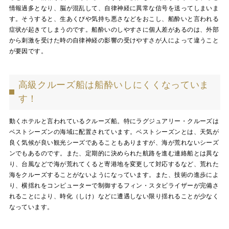
情報過多となり、脳が混乱して、自律神経に異常な信号を送ってしまいま
す。そうすると、生あくびや気持ち悪さなどをおこし、船酔いと言われる
症状が起きてしまうのです。船酔いのしやすさに個人差があるのは、外部
から刺激を受けた時の自律神経の影響の受けやすさが人によって違うこと
が要因です。
高級クルーズ船は船酔いしにくくなっていま
す！
動くホテルと言われているクルーズ船。特にラグジュアリー・クルーズは
ベストシーズンの海域に配置されています。ベストシーズンとは、天気が
良く気候が良い観光シーズであることもありますが、海が荒れないシーズ
ンでもあるのです。また、定期的に決められた航路を進む連絡船とは異な
り、台風などで海が荒れてくると寄港地を変更して対応するなど、荒れた
海をクルーズすることがないようになっています。また、技術の進歩によ
り、横揺れをコンピューターで制御するフィン・スタビライザーが完備さ
れることにより、時化（しけ）などに遭遇しない限り揺れることが少なく
なっています。