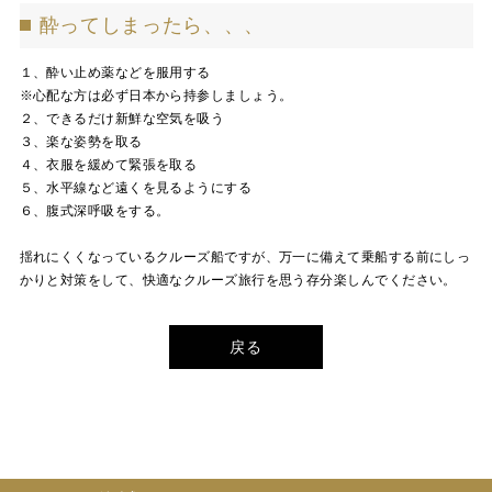
酔ってしまったら、、、
１、酔い止め薬などを服用する
※心配な方は必ず日本から持参しましょう。
２、できるだけ新鮮な空気を吸う
３、楽な姿勢を取る
４、衣服を緩めて緊張を取る
５、水平線など遠くを見るようにする
６、腹式深呼吸をする。
揺れにくくなっているクルーズ船ですが、万一に備えて乗船する前にしっ
かりと対策をして、快適なクルーズ旅行を思う存分楽しんでください。
戻る