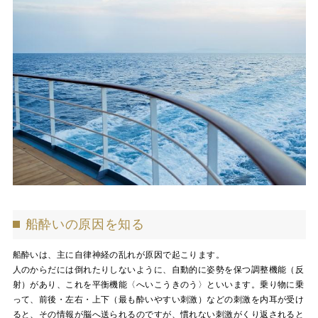
船酔いの原因を知る
船酔いは、主に自律神経の乱れが原因で起こります。
人のからだには倒れたりしないように、自動的に姿勢を保つ調整機能（反
射）があり、これを平衡機能〈へいこうきのう〉といいます。乗り物に乗
って、前後・左右・上下（最も酔いやすい刺激）などの刺激を内耳が受け
ると、その情報が脳へ送られるのですが、慣れない刺激がくり返されると