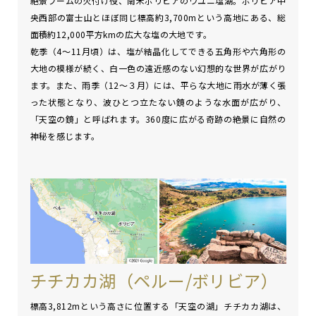
絶景ブームの火付け役、南米ボリビアのウユニ塩湖。ボリビア中
央西部の富士山とほぼ同じ標高約3,700mという高地にある、総
面積約12,000平方kmの広大な塩の大地です。
乾季（4～11月頃）は、塩が結晶化してできる五角形や六角形の
大地の模様が続く、白一色の遠近感のない幻想的な世界が広がり
ます。また、雨季（12～３月）には、平らな大地に雨水が薄く張
った状態となり、波ひとつ立たない鏡のような水面が広がり、
「天空の鏡」と呼ばれます。360度に広がる奇跡の絶景に自然の
神秘を感じます。
チチカカ湖（ペルー/ボリビア）
標高3,812mという高さに位置する「天空の湖」チチカカ湖は、