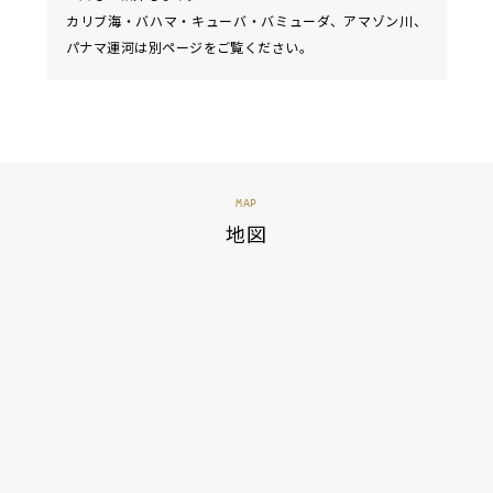
カリブ海・バハマ・キューバ・バミューダ
、
アマゾン川
、
パナマ運河
は別ページをご覧ください。
MAP
地図