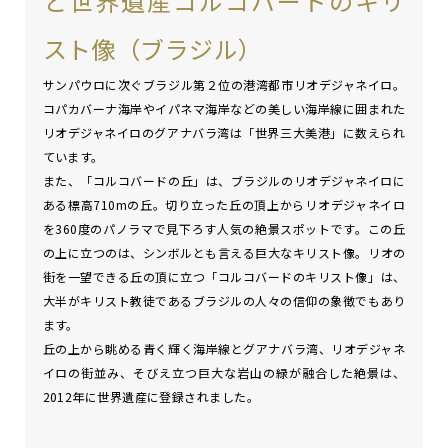
と世界遺産コルコバードのキリ
スト像（ブラジル）
サンパウロに次ぐブラジル第２位の港湾都市リオデジャネイロ。
コパカバーナ海岸やイパネマ海岸などの美しい海岸線に囲まれた
リオデジャネイロのグアナバラ湾は「世界三大美港」に数えられ
ています。
また、「コルコバードの丘」は、ブラジルのリオデジャネイロに
ある標高710mの丘。切り立った丘の頂上からリオデジャネイロ
を360度のパノラマで見下ろす人気の絶景スポットです。この丘
の上に立つのは、シンボルとも言える巨大なキリスト像。リオの
街を一望できる丘の頂に立つ「コルコバードのキリスト像」は、
大半がキリスト教徒であるブラジルの人々の信仰の象徴でもあり
ます。
丘の上から眺める青く輝く海岸線とグアナバラ湾、リオデジャネ
イロの街並み、そびえ立つ巨大な岩山の緑が融合した絶景は、
2012年に世界遺産に登録されました。