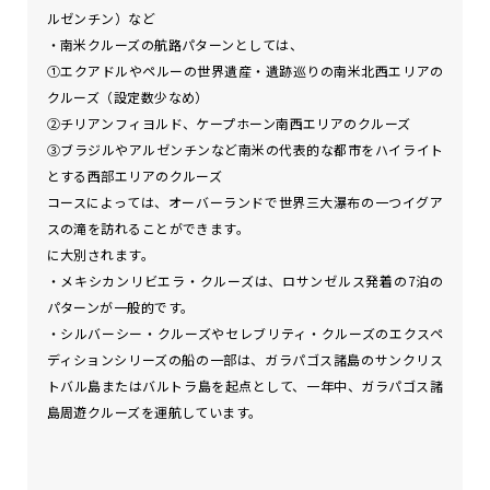
ルゼンチン）など
・南米クルーズの航路パターンとしては、
①エクアドルやペルーの世界遺産・遺跡巡りの南米北西エリアの
クルーズ（設定数少なめ）
②チリアンフィヨルド、ケープホーン南西エリアのクルーズ
③ブラジルやアルゼンチンなど南米の代表的な都市をハイライト
とする西部エリアのクルーズ
コースによっては、オーバーランドで世界三大瀑布の一つイグア
スの滝を訪れることができます。
に大別されます。
・メキシカンリビエラ・クルーズは、ロサンゼルス発着の7泊の
パターンが一般的です。
・シルバーシー・クルーズやセレブリティ・クルーズのエクスペ
ディションシリーズの船の一部は、ガラパゴス諸島のサンクリス
トバル島またはバルトラ島を起点として、一年中、ガラパゴス諸
島周遊クルーズを運航しています。