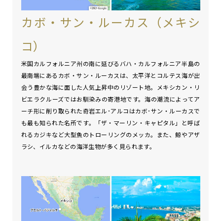
カボ・サン・ルーカス（メキシ
コ）
米国カルフォルニア州の南に延びるバハ・カルフォルニア半島の
最南端にあるカボ・サン・ルーカスは、太平洋とコルテス海が出
会う豊かな海に面した人気上昇中のリゾート地。メキシカン・リ
ビエラクルーズではお馴染みの寄港地です。海の潮流によってア
ーチ形に削り取られた奇岩エル･アルコはカボ･サン・ルーカスで
も最も知られた名所です。「ザ・マーリン・キャピタル」と呼ば
れるカジキなど大型魚のトローリングのメッカ。また、鯨やアザ
ラシ、イルカなどの海洋生物が多く見られます。