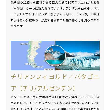
琵琶湖の12倍もの面積がある巨大な湖で10万年以上前からある
「古代湖」の一つに数えられています。アンデスの山の中、ペル
ーとボリビアにまたがっているチチカカ湖は、「トトラ」と呼ば
れる浮島が多数あり、浮島で暮らすウル族の暮らしを見ることが
できます。
チリアンフィヨルド／パタゴニ
ア（チリ/アルゼンチン）
パタゴニアは、南米大陸の南緯40度付近を流れるコロラド川以
南の地域で、チリとアルゼンチンを包み込む南北に長いエリアを
総称してパタゴニアと呼びます。4,000～5,000ｍ級の峰々が連