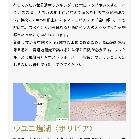
行ってみたい世界遺産ランキングでは常にトップ争いをする、イ
グアスの滝、ナスカの地上絵と並んで南米を代表する観光地で
す。標高2,280mの頂上にあるマチュピチュは「空中都市」とも
呼ばれ、スペイン人から逃れるためにインカの人々が作った秘密
都市だったともいわれています。
首都リマから約60０kmも離れた山頂にあるため、高山病対策も
考えると、寄港地観光で訪れるには停泊日数が必要です。プレク
ルーズ（乗船前）やポストクルーズ（下船後）のプランとして訪
れる方法も併せて検討してみてください。
ウユニ塩湖〈ボリビア〉