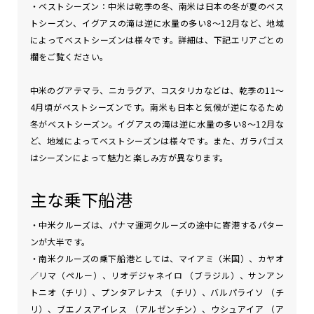
・ベストシーズン：中米は乾季の冬、南米は日本の冬が夏のベス
トシーズン、イグアスの滝は逆に水量の多い8～12月など、地域
によってベストシーズンは様々です。詳細は、下記エリアごとの
欄をご覧ください。
中米のグアテマラ、ニカラグア、コスタリカなどは、乾季の11～
4月頃がベストシーズンです。南米も日本と気候が逆になるため
冬がベストシーズン。イグアスの滝は逆に水量の多い8～12月な
ど、地域によってベストシーズンは様々です。また、ガラパゴス
はシーズンによって魅力と楽しみ方が異なります。
主な乗下船港
・中米クルーズは、パナマ運河クルーズの途中に寄港するパター
ンが大半です。
・南米クルーズの乗下船港としては、マイアミ（米国）、カヤオ
／リマ（ペルー）、リオデジャネイロ （ブラジル）、サンアン
トニオ（チリ）、プンタアレナス （チリ）、バルパライソ （チ
リ）、ブエノスアイレス （アルゼンチン）、ウシュアイア （ア