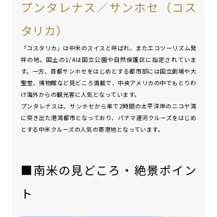
プンタレナス／サンホセ（コス
タリカ）
「コスタリカ」は中米のスイスと呼ばれ、またエコツーリズム発
祥の地。国土の1/4は国立公園や自然保護区に指定されていま
す。一方、首都サンホセをはじめとする都市部には国立劇場や大
聖堂、博物館など見どころ満載で、中央アメリカの中でもとりわ
け海外からの観光客に人気となっています。
プンタレナスは、サンホセから車で2時間の太平洋岸のニコヤ湾
に突き出た港湾都市となっており、パナマ運河クルーズをはじめ
とする中米クルーズの人気の寄港地となっています。
■南米の見どころ・絶景ポイン
ト