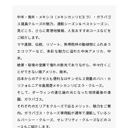
中米・南米・メキシコ（メキシカンリビエラ）・ガラパゴ
ス諸島クルーズの魅力、運航シーズン＆ベストシーズン、
見どころ、さらに寄港地情報、人気おすすめコースなどを
ご紹介します。
マヤ遺跡、伝統、リゾート、熱帯雨林の動植物とふれあう
エコツアーなど、多彩な魅力に溢れた中央アメリカ、中
米。
絶景・秘境の宝庫で憧れの旅先でありながら、中々行くこ
とができない南アメリカ、南米。
日本からのアクセスも便利なロサンゼルス発着のバハ・カ
リフォルニア半島周遊メキシカンリビエラ・クルーズ。
そして、ダーウィンの進化論の元となった地球最後の楽
園、ガラパゴス。
それぞれのエリアをクルーズで巡るメリット、魅力をご案
内。ガラパゴス・クルーズ専用船が通年で運航しているシ
ルバーシー・クルーズ、セレブリティ・クルーズなどのコ
ースもご紹介します。