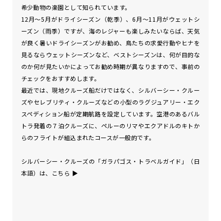
希少動物の楽園として知られています。
12月～5月がドライシーズン（乾季）、6月～11月がウェットシ
ーズン（雨季）ですが、海のレジャーも楽しみたいならば、天気
が良く暑いドライシーズンがお勧め、鳥たちの求愛行動やヒナを
見るならウェットシーズンなど、ベストシーズンは、何が目的な
のか何が見たいかによってお勧め時期が異なりますので、事前の
チェックをおすすめします。
最近では、現地クルーズ船だけではなく、シルバーシー・クルー
ズやセレブリティ・クルーズなどの小型のラグジュアリー・エク
スペディション船が定期航路を設定しています。空港のあるバル
トラ発着の７泊クルーズに、ペルーのリマやエクアドルのキトか
らのフライトが組込まれたコースが一般的です。
シルバーシー・クルーズの「ガラパゴス・トラベルガイド」（日
本語）は、
こちら
▶︎