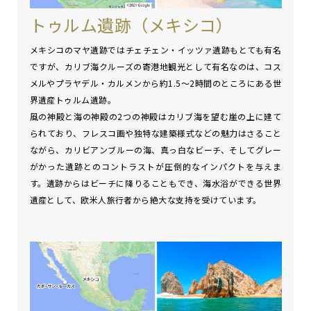
トゥルム遺跡（メキシコ）
メキシコのマヤ遺跡ではチェチェン・イッツァ遺跡もとても有名
ですが、カリブ海クルーズの寄港地観光として有名なのは、コス
メルやプラヤデル・カルメンから約1.5～2時間のところにある世
界遺産トゥルム遺跡。
風の神殿と海の神殿の2つの神殿はカリブ海を望む崖の上に建て
られており、フレスコ画や独特な建築様式などの魅力はさること
ながら、カリビアンブルーの海、真っ白なビーチ、そしてグレー
がかった遺跡とのコントラストが圧倒的なインパクトを与えま
す。遺跡からはビーチに降りることもでき、海水浴ができる世界
遺産として、欧米人旅行者から絶大な支持を受けています。