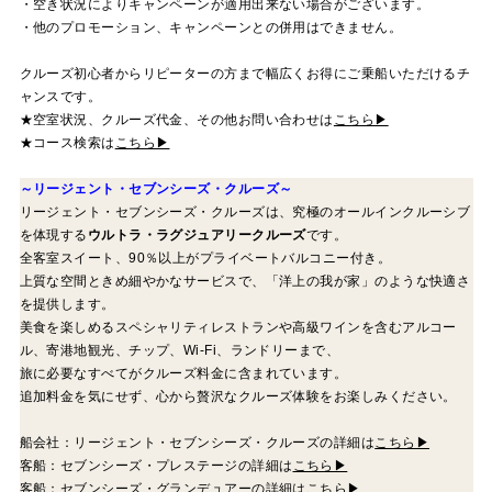
・空き状況によりキャンペーンが適用出来ない場合がございます。
・他のプロモーション、キャンペーンとの併用はできません。
クルーズ初心者からリピーターの方まで幅広くお得にご乗船いただけるチ
ャンスです。
★空室状況、クルーズ代金、その他お問い合わせは
こちら▶
★コース検索は
こちら▶
～リージェント・セブンシーズ・クルーズ～
リージェント・セブンシーズ・クルーズは、究極のオールインクルーシブ
を体現する
ウルトラ・ラグジュアリークルーズ
です。
全客室スイート、90％以上がプライベートバルコニー付き。
上質な空間ときめ細やかなサービスで、「洋上の我が家」のような快適さ
を提供します。
美食を楽しめるスペシャリティレストランや高級ワインを含むアルコー
ル、寄港地観光、チップ、Wi-Fi、ランドリーまで、
旅に必要なすべてがクルーズ料金に含まれています。
追加料金を気にせず、心から贅沢なクルーズ体験をお楽しみください。
船会社：リージェント・セブンシーズ・クルーズの詳細は
こちら▶
客船：セブンシーズ・プレステージの詳細は
こちら▶
客船：セブンシーズ・グランデュアーの詳細は
こちら▶