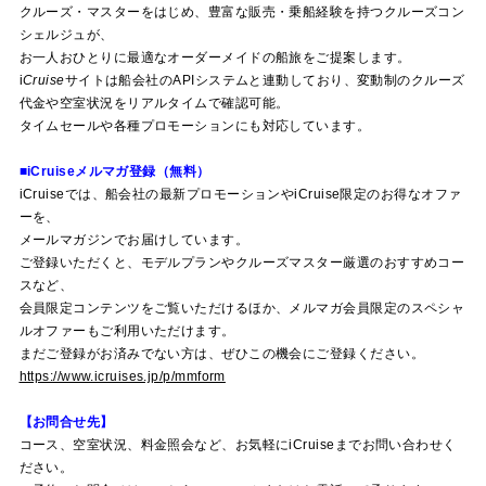
クルーズ・マスターをはじめ、豊富な販売・乗船経験を持つクルーズコン
シェルジュが、
お一人おひとりに最適なオーダーメイドの船旅をご提案します。
i
Cruise
サイトは船会社のAPIシステムと連動しており、変動制のクルーズ
代金や空室状況をリアルタイムで確認可能。
タイムセールや各種プロモーションにも対応しています。
■i
Cruise
メルマガ登録（無料）
i
Cruise
では、船会社の最新プロモーションやi
Cruise
限定のお得なオファ
ーを、
メールマガジンでお届けしています。
ご登録いただくと、モデルプランやクルーズマスター厳選のおすすめコー
スなど、
会員限定コンテンツをご覧いただけるほか、メルマガ会員限定のスペシャ
ルオファーもご利用いただけます。
まだご登録がお済みでない方は、ぜひこの機会にご登録ください。
https://www.icruises.jp/p/mmform
【お問合せ先】
コース、空室状況、料金照会など、お気軽にi
Cruise
までお問い合わせく
ださい。