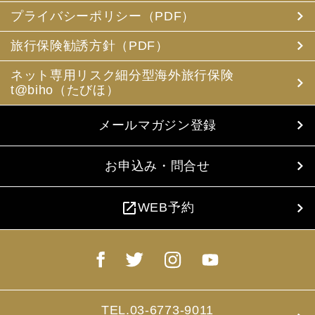
プライバシーポリシー（PDF）
旅行保険勧誘方針（PDF）
ネット専用リスク細分型海外旅行保険
t@biho（たびほ）
メールマガジン登録
お申込み・問合せ
open_in_new
WEB予約
TEL.03-6773-9011