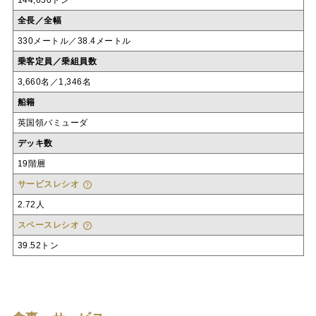
144,650トン
全長／全幅
330メートル／38.4メートル
乗客定員／乗組員数
3,660名／1,346名
船籍
英国領バミューダ
デッキ数
19階層
サービスレシオ
2.72人
スペースレシオ
39.52トン