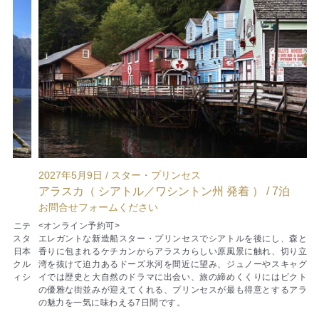
2027年5月9日 / スター・プリンセス
2
アラスカ（ シアトル／ワシントン州 発着 ） / 7泊
輝
お問合せフォームください
¥
ニテ
<オンライン予約可>
ゴ
タ
エレガントな新造船スター・プリンセスでシアトルを後にし、森と水の
ヤ
日本
香りに包まれるケチカンからアラスカらしい原風景に触れ、切り立つ峡
ル
湾を抜けて迫力あるドーズ氷河を間近に望み、ジュノーやスキャグウェ
節
シ
イでは歴史と大自然のドラマに出会い、旅の締めくくりにはビクトリア
の優雅な街並みが迎えてくれる、プリンセスが最も得意とするアラスカ
の魅力を一気に味わえる7日間です。