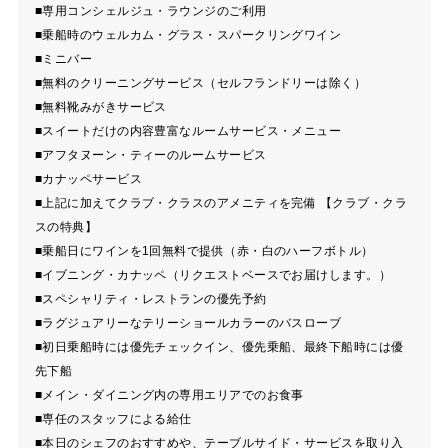
■専用コンシェルジュ・ラウンジのご利用
■乗船時のウェルカム・グラス・スパークリングワイン
■ミニバー
■無料のクリーニングサービス（セルフランドリーは除く）
■無料靴みがきサービス
■スイートだけの内容豊富なルームサービス・メニュー
■アフタヌーン・ティーのルームサービス
■カナッペサービス
■上記に加えてクラブ・クラスのアメニティを完備 【クラブ・クラ
スの特典】
■乗船日にワインを1回無料で提供（赤・白のハーフボトル）
■イブニング・カナッペ（リクエストベースでお届けします。）
■スペシャリティ・レストランの優先予約
■ラグジュアリーなテリーショールカラーのバスローブ
■初日乗船時には優先チェックイン、優先乗船、最終下船時には優
先下船
■メイン・ダイニング内の専用エリアでのお食事
■専任のスタッフによる給仕
■本日のシェフのおすすめや、テーブルサイド・サービスを取り入