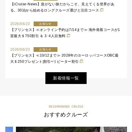
【
i
Cruise
-News】急がない旅だからこそ、見えてくる世界があ
る。30泊から始めるロングクルーズ選びと注目コース
2026/06/23
お知らせ
【プリンセス】≪オンライン予約は7/14まで≫ 海外発着コースが1
室最大＄750割引 ＆ 3･4人目無料
2026/06/23
お知らせ
【プリンセス】≪10/12まで≫ 2028年のヨーロッパコースOBC最
大＄250プレゼント|割引+リピーター割引
新着情報一覧
RECOMMENDED CRUISE
おすすめクルーズ