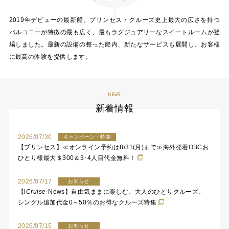
2019年デビューの最新船。プリンセス・クルーズ史上最大の広さを持つ
バルコニーが特徴の最も広く、最もラグジュアリーなスイートルームが登
場しました。最新の設備の整った船内、新たなサービスも展開し、お客様
に最高の体験を提供します。
NEWS
新着情報
2026/07/30
キャンペーン・特集
【プリンセス】≪オンライン予約は8/31(月)まで≫海外発着OBCお
ひとり様最大＄300＆3･4人目代金無料！
2026/07/17
お知らせ
【
i
Cruise
-News】自由気ままに楽しむ、大人のひとりクルーズ。
シングル追加代金0～50％のお得なクルーズ特集
2026/07/15
お知らせ