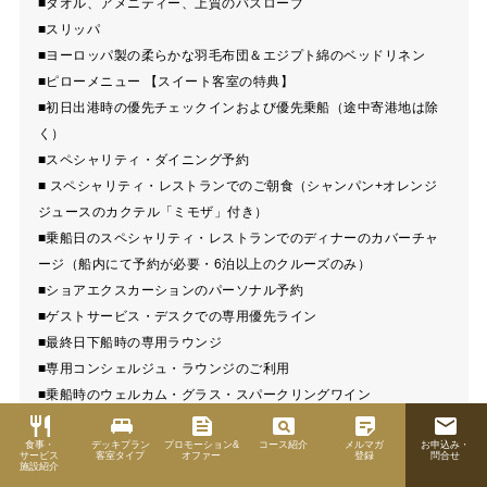
■タオル、アメニティー、上質のバスローブ
■スリッパ
■ヨーロッパ製の柔らかな羽毛布団＆エジプト綿のベッドリネン
■ピローメニュー 【スイート客室の特典】
■初日出港時の優先チェックインおよび優先乗船（途中寄港地は除
く）
■スペシャリティ・ダイニング予約
■ スペシャリティ・レストランでのご朝食（シャンパン+オレンジ
ジュースのカクテル「ミモザ」付き）
■乗船日のスペシャリティ・レストランでのディナーのカバーチャ
ージ（船内にて予約が必要・6泊以上のクルーズのみ）
■ショアエクスカーションのパーソナル予約
■ゲストサービス・デスクでの専用優先ライン
■最終日下船時の専用ラウンジ
■専用コンシェルジュ・ラウンジのご利用
■乗船時のウェルカム・グラス・スパークリングワイン
restaurant
■ミニバー
king_bed
feed
pageview
sticky_note_2
email
食事・
■無料のクリーニングサービス（セルフランドリーは除く）
デッキプラン
プロモーション&
コース紹介
メルマガ
お申込み・
サービス
客室タイプ
オファー
登録
問合せ
施設紹介
■無料靴みがきサービス