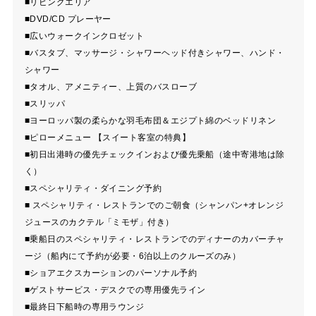
■リビングエリア
■DVD/CD プレーヤー
■広いウォークインクロゼット
■バスタブ、マッサージ・シャワーヘッド付きシャワー、ハンド・
シャワー
■タオル、アメニティー、上質のバスローブ
■スリッパ
■ヨーロッパ製の柔らかな羽毛布団＆エジプト綿のベッドリネン
■ピローメニュー 【スイート客室の特典】
■初日出港時の優先チェックインおよび優先乗船（途中寄港地は除
く）
■スペシャリティ・ダイニング予約
■ スペシャリティ・レストランでのご朝食（シャンパン+オレンジ
ジュースのカクテル「ミモザ」付き）
■乗船日のスペシャリティ・レストランでのディナーのカバーチャ
ージ（船内にて予約が必要・6泊以上のクルーズのみ）
■ショアエクスカーションのパーソナル予約
■ゲストサービス・デスクでの専用優先ライン
■最終日下船時の専用ラウンジ