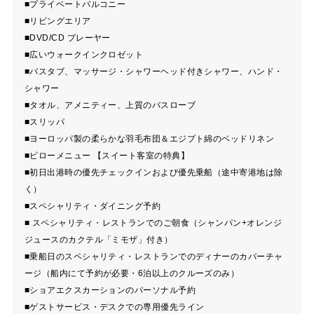
■プライベートバルコニー
■リビングエリア
■DVD/CD プレーヤー
■広いウォークインクロゼット
■バスタブ、マッサージ・シャワーヘッド付きシャワー、ハンド・
シャワー
■タオル、アメニティー、上質のバスローブ
■スリッパ
■ヨーロッパ製の柔らかな羽毛布団＆エジプト綿のベッドリネン
■ピローメニュー 【スイート客室の特典】
■初日出港時の優先チェックインおよび優先乗船（途中寄港地は除
く）
■スペシャリティ・ダイニング予約
■ スペシャリティ・レストランでのご朝食（シャンパン+オレンジ
ジュースのカクテル「ミモザ」付き）
■乗船日のスペシャリティ・レストランでのディナーのカバーチャ
ージ（船内にて予約が必要・6泊以上のクルーズのみ）
■ショアエクスカーションのパーソナル予約
■ゲストサービス・デスクでの専用優先ライン