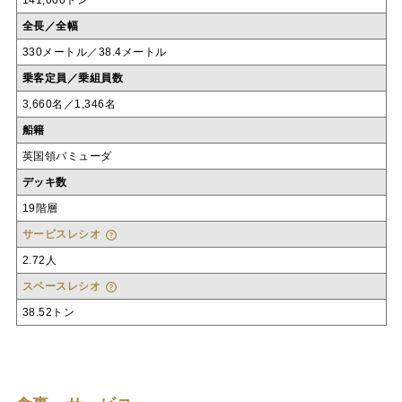
141,000トン
全長／全幅
330メートル／38.4メートル
乗客定員／乗組員数
3,660名／1,346名
船籍
英国領バミューダ
デッキ数
19階層
サービスレシオ
2.72人
スペースレシオ
38.52トン