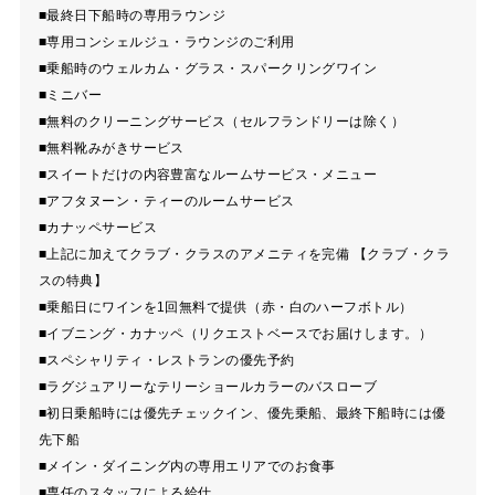
■最終日下船時の専用ラウンジ
■専用コンシェルジュ・ラウンジのご利用
■乗船時のウェルカム・グラス・スパークリングワイン
■ミニバー
■無料のクリーニングサービス（セルフランドリーは除く）
■無料靴みがきサービス
■スイートだけの内容豊富なルームサービス・メニュー
■アフタヌーン・ティーのルームサービス
■カナッペサービス
■上記に加えてクラブ・クラスのアメニティを完備 【クラブ・クラ
スの特典】
■乗船日にワインを1回無料で提供（赤・白のハーフボトル）
■イブニング・カナッペ（リクエストベースでお届けします。）
■スペシャリティ・レストランの優先予約
■ラグジュアリーなテリーショールカラーのバスローブ
■初日乗船時には優先チェックイン、優先乗船、最終下船時には優
先下船
■メイン・ダイニング内の専用エリアでのお食事
■専任のスタッフによる給仕