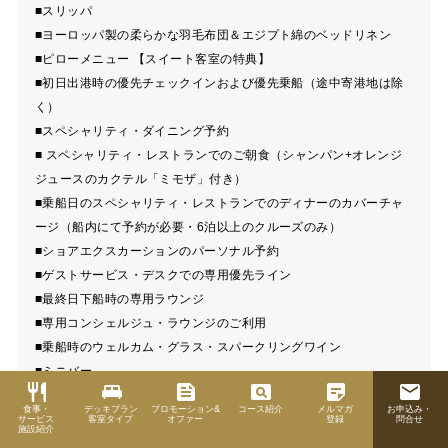
■スリッパ
■ヨーロッパ製の柔らかな羽毛布団＆エジプト綿のベッドリネン
■ピローメニュー 【スイート客室の特典】
■初日出港時の優先チェックインおよび優先乗船（途中寄港地は除
く）
■スペシャリティ・ダイニング予約
■ スペシャリティ・レストランでのご朝食（シャンパン+オレンジ
ジュースのカクテル「ミモザ」付き）
■乗船日のスペシャリティ・レストランでのディナーのカバーチャ
ージ（船内にて予約が必要・6泊以上のクルーズのみ）
■ショアエクスカーションのパーソナル予約
■ゲストサービス・デスクでの専用優先ライン
■最終日下船時の専用ラウンジ
■専用コンシェルジュ・ラウンジのご利用
■乗船時のウェルカム・グラス・スパークリングワイン
■ミニバー
restaurant
king_bed
feed
pageview
sticky_note_2
email
■無料のクリーニングサービス（セルフランドリーは除く）
食事・
デッキプラン
プロモーション&
コース紹介
メルマガ
お申込み・
■無料靴みがきサービス
サービス
客室タイプ
オファー
登録
問合せ
施設紹介
■スイートだけの内容豊富なルームサービス・メニュー