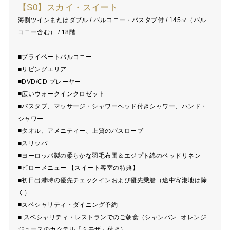
【S0】スカイ・スイート
海側ツインまたはダブル / バルコニー・バスタブ付 / 145㎡（バル
コニー含む） / 18階
■プライベートバルコニー
■リビングエリア
■DVD/CD プレーヤー
■広いウォークインクロゼット
■バスタブ、マッサージ・シャワーヘッド付きシャワー、ハンド・
シャワー
■タオル、アメニティー、上質のバスローブ
■スリッパ
■ヨーロッパ製の柔らかな羽毛布団＆エジプト綿のベッドリネン
■ピローメニュー 【スイート客室の特典】
■初日出港時の優先チェックインおよび優先乗船（途中寄港地は除
く）
■スペシャリティ・ダイニング予約
■ スペシャリティ・レストランでのご朝食（シャンパン+オレンジ
ジュースのカクテル「ミモザ」付き）