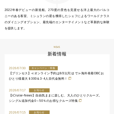
2022年春デビューの新造船。270度の景色を見渡せる洋上最大のバルコ
ニーのある客室、ミシュランの星を獲得したシェフによるワールドクラス
のダイニングオプション、最先端のエンターテイメントなど革新的な体験
を提供します。
NEWS
新着情報
2026/07/30
キャンペーン・特集
【プリンセス】≪オンライン予約は8/31(月)まで≫海外発着OBCお
ひとり様最大＄300＆3･4人目代金無料！
2026/07/17
お知らせ
【
i
Cruise
-News】自由気ままに楽しむ、大人のひとりクルーズ。
シングル追加代金0～50％のお得なクルーズ特集
2026/07/15
お知らせ