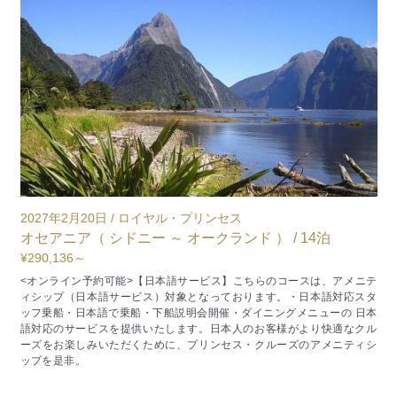
2027年5月9日 / スター・プリンセス
2
アラスカ（ シアトル／ワシントン州 発着 ） / 7泊
輝
お問合せフォームください
¥
ニテ
<オンライン予約可>
ゴ
タ
エレガントな新造船スター・プリンセスでシアトルを後にし、森と水の
ヤ
日本
香りに包まれるケチカンからアラスカらしい原風景に触れ、切り立つ峡
ル
湾を抜けて迫力あるドーズ氷河を間近に望み、ジュノーやスキャグウェ
節
シ
イでは歴史と大自然のドラマに出会い、旅の締めくくりにはビクトリア
の優雅な街並みが迎えてくれる、プリンセスが最も得意とするアラスカ
の魅力を一気に味わえる7日間です。