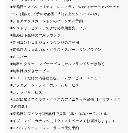
■乗船日のスペシャリティ・レストランでのディナーのカバーチャ
ージ（船内にて予約が必要・6泊以上のクルーズのみ）
■ショアエクスカーションのパーソナル予約
■ゲストサービス・デスクでの専用優先ライン
■最終日下船時の専用ラウンジ
■専用コンシェルジュ・ラウンジのご利用
■乗船時のウェルカム・グラス・スパークリングワイン
■ミニバー
■無料のクリーニングサービス（セルフランドリーは除く）
■無料靴みがきサービス
■スイートだけの内容豊富なルームサービス・メニュー
■アフタヌーン・ティーのルームサービス
■カナッペサービス
■上記に加えてクラブ・クラスのアメニティを完備 【クラブ・クラ
スの特典】
■乗船日にワインを1回無料で提供（赤・白のハーフボトル）
■イブニング・カナッペ（リクエストベースでお届けします。）
■スペシャリティ・レストランの優先予約