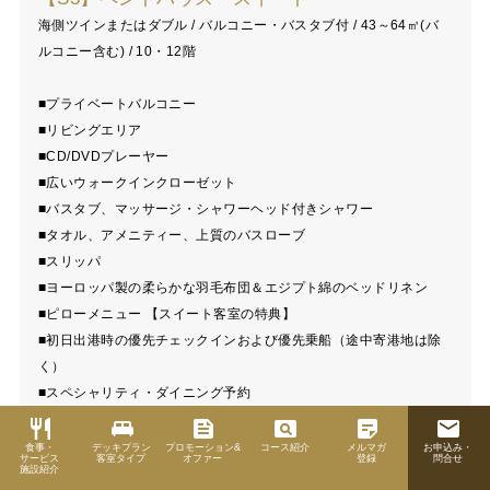
海側ツインまたはダブル / バルコニー・バスタブ付 / 43～64㎡(バ
ルコニー含む) / 10・12階
■プライベートバルコニー
■リビングエリア
■CD/DVDプレーヤー
■広いウォークインクローゼット
■バスタブ、マッサージ・シャワーヘッド付きシャワー
■タオル、アメニティー、上質のバスローブ
■スリッパ
■ヨーロッパ製の柔らかな羽毛布団＆エジプト綿のベッドリネン
■ピローメニュー 【スイート客室の特典】
■初日出港時の優先チェックインおよび優先乗船（途中寄港地は除
く）
■スペシャリティ・ダイニング予約
■スペシャリティ・レストランでのご朝食（シャンパン+オレンジジ
restaurant
king_bed
feed
pageview
sticky_note_2
email
ュースのカクテル「ミモザ」付き）
食事・
デッキプラン
プロモーション&
コース紹介
メルマガ
お申込み・
サービス
客室タイプ
オファー
登録
問合せ
■乗船日のスペシャリティ・レストランでのディナーのカバーチャ
施設紹介