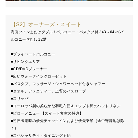
【S2】オーナーズ・スイート
海側ツインまたはダブル / バルコニー・バスタブ付 / 43～64㎡(バ
ルコニー含む) / 12階
■プライベートバルコニー
■リビングエリア
■CD/DVDプレーヤー
■広いウォークインクローゼット
■バスタブ、マッサージ・シャワーヘッド付きシャワー
■タオル、アメニティー、上質のバスローブ
■スリッパ
■ヨーロッパ製の柔らかな羽毛布団＆エジプト綿のベッドリネン
■ピローメニュー 【スイート客室の特典】
■初日出港時の優先チェックインおよび優先乗船（途中寄港地は除
く）
■スペシャリティ・ダイニング予約