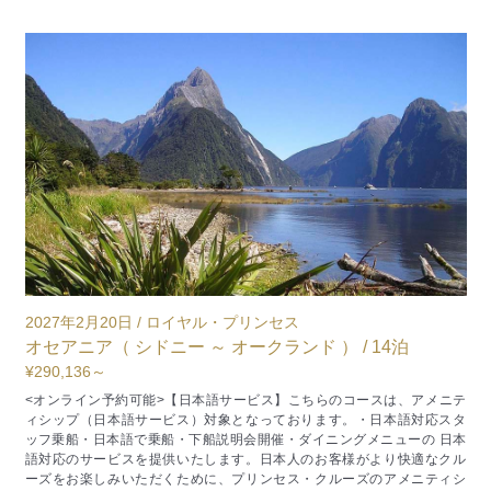
2027年5月9日 / スター・プリンセス
2
アラスカ（ シアトル／ワシントン州 発着 ） / 7泊
輝
お問合せフォームください
¥
ニテ
<オンライン予約可>
ゴ
タ
エレガントな新造船スター・プリンセスでシアトルを後にし、森と水の
ヤ
日本
香りに包まれるケチカンからアラスカらしい原風景に触れ、切り立つ峡
ル
湾を抜けて迫力あるドーズ氷河を間近に望み、ジュノーやスキャグウェ
節
シ
イでは歴史と大自然のドラマに出会い、旅の締めくくりにはビクトリア