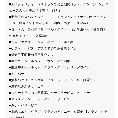
■スペシャリティ・レストランでのご朝食（シャンパン+オレンジジ
ュースのカクテル「ミモザ」付き）
■乗船日のスペシャリティ・レストランでのディナーのカバーチャ
ージ（船内にて予約が必要・6泊以上のクルーズのみ）
■ロータス・スパの「サーマル・スイート（岩盤浴ベッド等を備え
た有料エリア）」入場無料
■ショアエクスカーションのパーソナル予約
■ゲストサービス・デスクでの専用優先ライン
■最終日下船時の専用ラウンジ
■専用コンシェルジュ・ラウンジのご利用
■乗船時のウェルカム・グラス・スパークリングワイン
■ミニバー
■無料のクリーニングサービス（セルフランドリーは除く）
■無料靴みがきサービス
■スイートだけの内容豊富なルームサービス・メニュー
■アフタヌーン・ティーのルームサービス
■カナッペサービス
■上記に加えてクラブ・クラスのアメニティを完備 【クラブ・クラ
スの特典】