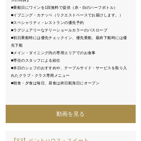
■乗船日にワインを1回無料で提供（赤・白のハーフボトル）
■イブニング・カナッペ（リクエストベースでお届けします。）
■スペシャリティ・レストランの優先予約
■ラグジュアリーなテリーショールカラーのバスローブ
■初日乗船時には優先チェックイン、優先乗船、最終下船時には優
先下船
■メイン・ダイニング内の専用エリアでのお食事
■専任のスタッフによる給仕
■本日のシェフのおすすめや、テーブルサイド・サービスを取り入
れたクラブ・クラス専用メニュー
■朝食・夕食は毎日、昼食は終日航海日にオープン
動画を見る
【S3】ペントハウス・スイート