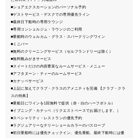
■ショアエクスカーションのパーソナル予約
■ゲストサービス・デスクでの専用優先ライン
■最終日下船時の専用ラウンジ
■専用コンシェルジュ・ラウンジのご利用
■乗船時のウェルカム・グラス・スパークリングワイン
■ミニバー
■無料のクリーニングサービス（セルフランドリーは除く）
■無料靴みがきサービス
■スイートだけの内容豊富なルームサービス・メニュー
■アフタヌーン・ティーのルームサービス
■カナッペサービス
■上記に加えてクラブ・クラスのアメニティを完備 【クラブ・クラ
スの特典】
■乗船日にワインを1回無料で提供（赤・白のハーフボトル）
■イブニング・カナッペ（リクエストベースでお届けします。）
■スペシャリティ・レストランの優先予約
■ラグジュアリーなテリーショールカラーのバスローブ
■初日乗船時には優先チェックイン、優先乗船、最終下船時には優