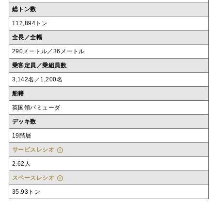
総トン数
112,894トン
全長／全幅
290メートル／36メートル
乗客定員／乗組員数
3,142名／1,200名
船籍
英国領バミューダ
デッキ数
19階層
サービスレシオ
2.62人
スペースレシオ
35.93トン