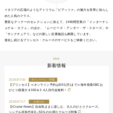
イタリアの広場のようなアトリウム「ピアッツァ」の魅力を世界に知らし
めた人気のクラス。
豊富なディナーのセレクションに加えて、24時間営業の「インターナシ
ョナル・カフェ」のほか、「ムービーズ・アンダー・ザ・スターズ」や
「サンクチュアリ」などの新しい定番施設も網羅しています。
進化し続けるプリンセス・クルーズのサービスをご体験ください。
NEWS
新着情報
2026/07/30
キャンペーン・特集
【プリンセス】≪オンライン予約は8/31(月)まで≫海外発着OBCお
ひとり様最大＄300＆3･4人目代金無料！
2026/07/17
お知らせ
【
i
Cruise
-News】自由気ままに楽しむ、大人のひとりクルーズ。
シングル追加代金0～50％のお得なクルーズ特集