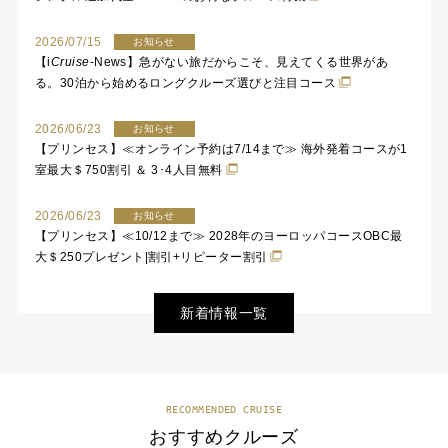
2026/07/15
お知らせ
【
i
Cruise
-News】急がない旅だからこそ、見えてくる世界があ
る。30泊から始めるロングクルーズ選びと注目コース
2026/06/23
お知らせ
【プリンセス】≪オンライン予約は7/14まで≫ 海外発着コースが1
室最大＄750割引 ＆ 3･4人目無料
2026/06/23
お知らせ
【プリンセス】≪10/12まで≫ 2028年のヨーロッパコースOBC最
大＄250プレゼント|割引+リピーター割引
新着情報一覧
RECOMMENDED CRUISE
おすすめクルーズ