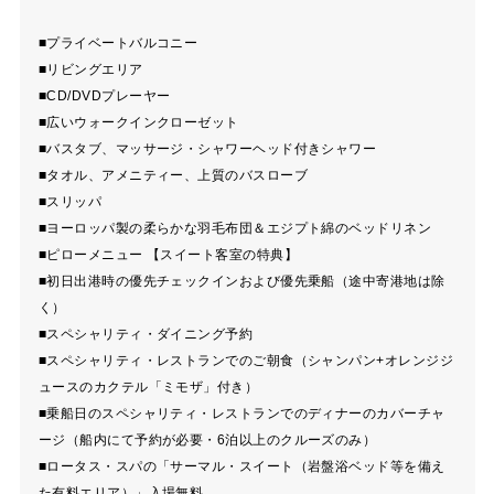
■プライベートバルコニー
■リビングエリア
■CD/DVDプレーヤー
■広いウォークインクローゼット
■バスタブ、マッサージ・シャワーヘッド付きシャワー
■タオル、アメニティー、上質のバスローブ
■スリッパ
■ヨーロッパ製の柔らかな羽毛布団＆エジプト綿のベッドリネン
■ピローメニュー 【スイート客室の特典】
■初日出港時の優先チェックインおよび優先乗船（途中寄港地は除
く）
■スペシャリティ・ダイニング予約
■スペシャリティ・レストランでのご朝食（シャンパン+オレンジジ
ュースのカクテル「ミモザ」付き）
■乗船日のスペシャリティ・レストランでのディナーのカバーチャ
ージ（船内にて予約が必要・6泊以上のクルーズのみ）
■ロータス・スパの「サーマル・スイート（岩盤浴ベッド等を備え
た有料エリア）」入場無料