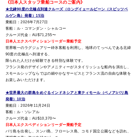
《日本人スタッフ乗船コースのご案内》
★北緯90度の北極点到達クルーズ（ロングイェールビーン（スピッツベ
ルゲン島）発着）15泊
乗船日：2026年7月27日
客船：ル・コマンダン・シャルコー
クルーズ代金：AU$71,255〜
日本人エクスペディションリーダー乗船予定
世界唯一のラグジュアリー砕氷客船を利用し、地球のてっぺんである北緯
90度の北極点へ到達する、
限られた人だけが経験できる特別な体験です。
フランス発のデザインやアメニティーがスタイリッシュな船内を演出し、
スモールシップならではの細やかなサービスとフランス流の自由な体験を
お楽しみいただけます。
★世界最大の群島をめぐるインドネシアと東ティモール（ベノア/バリ島
発着）10泊
乗船日：2026年11月24日
客船：ル・ソレアル
クルーズ代金：AU$10,370〜
日本人エクスペディションリーダー乗船予定
バリ島を出発し、スンバ島、フローレス島、コモド国立公園などを訪れ、