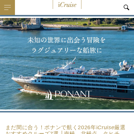
i
Cruise
まだ間に合う！ポナンで航く2026年
i
Cruise
厳選
おすすめクルーズ7選 │南極、北極点、タヒチ、