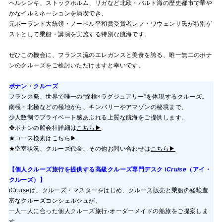
ヘルシンキ、ストックホルム、リガなど北欧・バルト海の歴史都市で華や
かなイルミネーションを満喫でき、
元ポーランド大統領・ノーベル平和賞受賞者レフ・ワウェンサ氏が特別ゲ
ストとして乗船・講演を実施する特別な航海です。
ぜひこの機会に、フランス流のエレガンスと美食を誇る、唯一無二のポナ
ンのクルーズをご検討いただけますと幸いです。
ポナン・クルーズ
フランス発、世界で唯一の“探検×ラグジュアリー”を体現するクルーズ。
南極・北極などの極地から、キンバリーやアマゾンの秘境まで、
少人数制でプライベート感あふれる上質な航海をご提供します。
❖ポナンの船会社詳細は
こちら▶
★コース検索は
こちら▶
★空室状況、クルーズ代金、その他お問い合わせは
こちら▶
【個人クルーズ旅行を提供する高級クルーズ専門デスク
i
Cruise
（アイ・
クルーズ）】
i
Cruise
は、クルーズ・マスターをはじめ、クルーズ販売と乗船の経験豊
富なクルーズコンシェルジュが、
一人一人に合った個人クルーズ旅行·オーダーメイドの船旅をご提案しま
す。