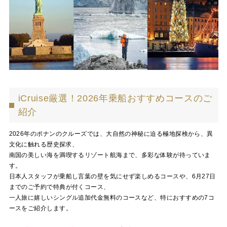
i
Cruise
厳選！2026年乗船おすすめコースのご
紹介
2026年のポナンのクルーズでは、大自然の神秘に迫る極地探検から、異
文化に触れる歴史探求、
南国の美しい海を満喫するリゾート航海まで、多彩な体験が待っていま
す。
日本人スタッフが乗船し言葉の壁を気にせず楽しめるコースや、6月27日
までのご予約で特典が付くコース、
一人旅に嬉しいシングル追加代金無料のコースなど、特におすすめの7コ
ースをご紹介します。