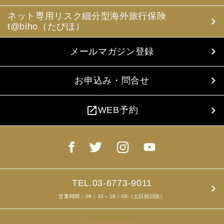
ネット専用リスク細分型海外旅行保険
t@biho（たびほ）
メールマガジン登録
お申込み・問合せ
open_in_new
WEB予約
TEL.03-6773-9011
営業時間：09：30～18：00（土日祝日除）