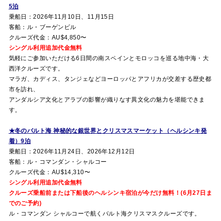
5泊
乗船日：2026年11月10日、11月15日
客船：ル・ブーゲンビル
クルーズ代金：AU$4,850〜
シングル利用追加代金無料
気軽にご参加いただける6日間の南スペインとモロッコを巡る地中海・大
西洋クルーズです。
マラガ、カディス、タンジェなどヨーロッパとアフリカが交差する歴史都
市を訪れ、
アンダルシア文化とアラブの影響が織りなす異文化の魅力を堪能できま
す。
★冬のバルト海 神秘的な銀世界とクリスマスマーケット（ヘルシンキ発
着）9泊
乗船日：2026年11月24日、2026年12月12日
客船：ル・コマンダン・シャルコー
クルーズ代金：AU$14,310〜
シングル利用追加代金無料
クルーズ乗船前または下船後のヘルシンキ宿泊が今だけ無料！(6月27日ま
でのご予約)
ル・コマンダン シャルコーで航くバルト海クリスマスクルーズです。