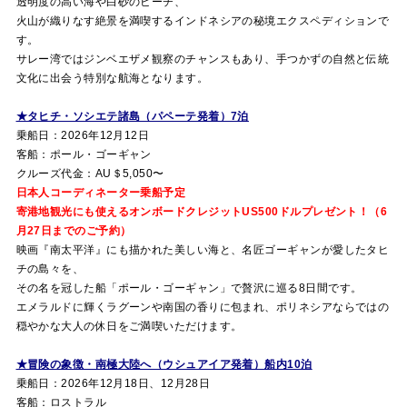
透明度の高い海や白砂のビーチ、
火山が織りなす絶景を満喫するインドネシアの秘境エクスペディションで
す。
サレー湾ではジンベエザメ観察のチャンスもあり、手つかずの自然と伝統
文化に出会う特別な航海となります。
★タヒチ・ソシエテ諸島（パペーテ発着）7泊
乗船日：2026年12月12日
客船：ポール・ゴーギャン
クルーズ代金：AU＄5,050〜
日本人コーディネーター乗船予定
寄港地観光にも使えるオンボードクレジットUS500ドルプレゼント！（6
月27日までのご予約）
映画『南太平洋』にも描かれた美しい海と、名匠ゴーギャンが愛したタヒ
チの島々を、
その名を冠した船「ポール・ゴーギャン」で贅沢に巡る8日間です。
エメラルドに輝くラグーンや南国の香りに包まれ、ポリネシアならではの
穏やかな大人の休日をご満喫いただけます。
★冒険の象徴・南極大陸へ（ウシュアイア発着）船内10泊
乗船日：2026年12月18日、12月28日
客船：ロストラル