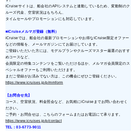
i
Cruise
サイトは、船会社のAPIシステムと連動しているため、変動制のク
ルーズ代金、空室状況はもちろん、
タイムセールやプロモーションにも対応しています。
■i
Cruise
メルマガ登録（無料）
i
Cruise
では、船会社の最新プロモーションやお得なi
Cruise
限定オファー
などの情報を、メールマガジンにてお届けしています。
ご登録いただいた方には、モデルプランやクルーズマスター厳選のおすす
めコースなど、
会員限定の特集コンテンツをご覧いただけるほか、メルマガ会員限定のス
ペシャルオファーもご利用いただけます。
まだご登録がお済みでない方は、この機会にぜひご登録ください。
https://www.icruises.jp/p/mmform
【お問合せ先】
コース、空室状況、料金照会など、お気軽にi
Cruise
までお問い合わせく
ださい。
ご予約・お問合せは、こちらのフォームまたはお電話にて承ります。
https://www.icruises.jp/p/contact
TEL：03-6773-9011