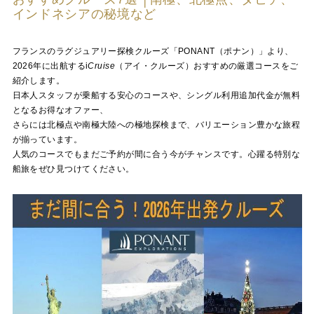
インドネシアの秘境など
フランスのラグジュアリー探検クルーズ「PONANT（ポナン）」より、
2026年に出航する
i
Cruise
（アイ・クルーズ）おすすめの厳選コースをご
紹介します。
日本人スタッフが乗船する安心のコースや、シングル利用追加代金が無料
となるお得なオファー、
さらには北極点や南極大陸への極地探検まで、バリエーション豊かな旅程
が揃っています。
人気のコースでもまだご予約が間に合う今がチャンスです。心躍る特別な
船旅をぜひ見つけてください。