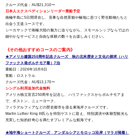
クルーズ代金：AU$21,310〜
日本人エクスペディションリーダー乗船予定
南極半島に5日間滞在し、見事な自然景観や極地に息づく野生動物たちと
出会う王道コースです。
シーカヤックで南極大陸の魅力に迫りながら、スモールシップならではの
細やかなサービスと自由な体験の数々をお楽しみください。
《その他おすすめコースのご案内》
★アメリカ建国250周年記念クルーズ 秋の北米歴史と文化の探求（ハリ
ファックス発ボルチモア着）7泊
乗船日：2026年10月6日
客船：ロストラル
クルーズ代金：AU$13,170〜
シングル利用追加代金無料
アメリカ独立宣言250周年を記念し、ハリファックスからボルチモアま
で、ボストン、ニューヨーク、
フィラデルフィアなどの歴史都市を巡る東海岸クルーズです。
Martin Luther King III氏らを特別ゲストに迎え、特別講演や体験型観光も
充実した知的好奇心を満たすプレミアムな航海です。
★地中海ショートクルーズ アンダルシアとモロッコ沿岸（マラガ発着）