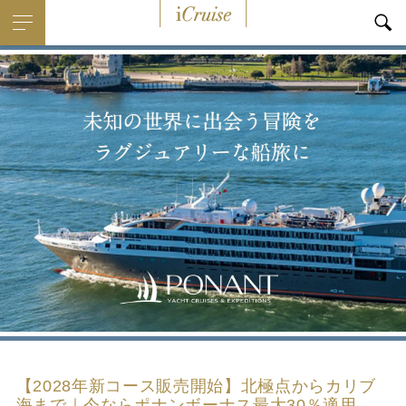
i
Cruise
【2028年新コース販売開始】北極点からカリブ
海まで｜今ならポナンボーナス最大30％適用