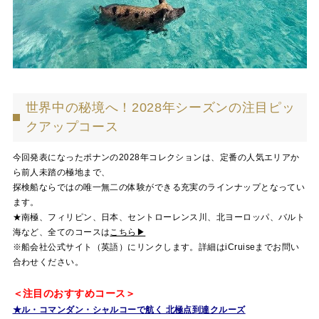
世界中の秘境へ！2028年シーズンの注目ピッ
クアップコース
今回発表になったポナンの2028年コレクションは、定番の人気エリアか
ら前人未踏の極地まで、
探検船ならではの唯一無二の体験ができる充実のラインナップとなってい
ます。
★南極、フィリピン、日本、セントローレンス川、北ヨーロッパ、バルト
海など、全てのコースは
こちら▶
※船会社公式サイト（英語）にリンクします。詳細はi
Cruise
までお問い
合わせください。
＜注目のおすすめコース＞
★ル・コマンダン・シャルコーで航く 北極点到達クルーズ