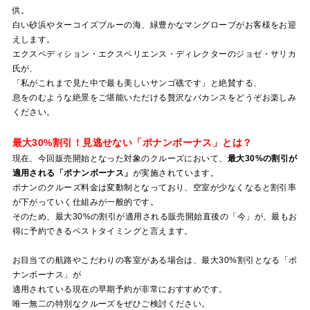
供。
白い砂浜やターコイズブルーの海、緑豊かなマングローブがお客様をお迎
えします。
エクスペディション・エクスペリエンス・ディレクターのジョゼ・サリカ
氏が、
「私がこれまで見た中で最も美しいサンゴ礁です」と絶賛する、
息をのむような絶景をご堪能いただける贅沢なバカンスをどうぞお楽しみ
ください。
最大30%割引！見逃せない「ポナンボーナス」とは？
現在、今回販売開始となった対象のクルーズにおいて、
最大30%の割引が
適用される「ポナンボーナス」
が実施されています。
ポナンのクルーズ料金は変動制となっており、空室が少なくなると割引率
が下がっていく仕組みが一般的です。
そのため、最大30%の割引が適用される販売開始直後の「今」が、最もお
得に予約できるベストタイミングと言えます。
お目当ての航路やこだわりの客室がある場合は、最大30%割引となる「ポ
ナンボーナス」が
適用されている現在の早期予約が非常におすすめです。
唯一無二の特別なクルーズをぜひご検討ください。