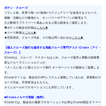
ポナン・クルーズ
フランス発、世界で唯一の“探検×ラグジュアリー”を体現するクルーズ。
南極・北極などの極地から、キンバリーやアマゾンの秘境まで、
少人数制でプライベート感あふれる上質な航海をご提供します。
❖ポナンの船会社詳細は
こちら▶
★コース検索は
こちら▶
★空室状況、クルーズ代金、その他お問い合わせは
こちら▶
【個人クルーズ旅行を提供する高級クルーズ専門デスク
i
Cruise
（アイ・
クルーズ）】
i
Cruise
は、クルーズ・マスターをはじめ、クルーズ販売と乗船の経験豊
富なクルーズコンシェルジュが、
一人一人に合った個人クルーズ旅行·オーダーメイドの船旅をご提案しま
す。
i
Cruise
サイトは、船会社のAPIシステムと連動しているため、変動制のク
ルーズ代金、空室状況はもちろん、
タイムセールやプロモーションにも対応しています。
■i
Cruise
メルマガ登録（無料）
i
Cruise
では、船会社の最新プロモーションやお得なi
Cruise
限定オファー