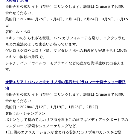
ス発着）10泊
※船会社公式サイト（英語）にリンクします。詳細はi
Cruise
までお問い
合わせください。
乗船日：2028年1月25日、2月4日、2月14日、2月24日、3月5日、3月15
日
客船 : ル・ベロ
メキシコの知られざる秘境、バハ カリフォルニアを巡り、コククジラた
ちとの魔法のような出会いが待っています。
ゲレロネグロやコロナド島、マグダレナ湾への独占的な寄港を含む100%
メキシコ体験の旅程で、
シャチ、バンドウイルカ、モブラエイなどの豊かな海洋生物に出会えま
す。
★新エリア！バハマと北カリブ海の宝石たち(ラロマーナ発ナッソー着)7
泊
※船会社公式サイト（英語）にリンクします。詳細はi
Cruise
までお問い
合わせください。
乗船日：2028年1月12日、1月19日、1月26日、2月2日
客船 : ル・シャンプラン
ポナンとして初めて北カリブ海を巡るこの旅ではゾディアックボートでの
マングローブ探索やシュノーケリングなど、
1日1回のエクスカーションが含まれる贅沢なカリブ海バカンスをご提