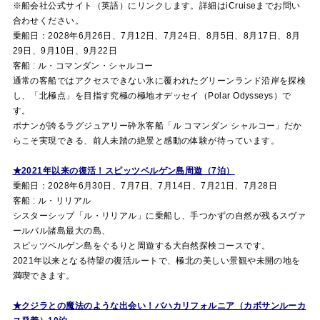
※船会社公式サイト（英語）にリンクします。詳細はi
Cruise
までお問い
合わせください。
乗船日：2028年6月26日、7月12日、7月24日、8月5日、8月17日、8月
29日、9月10日、9月22日
客船 : ル・コマンダン・シャルコー
通常の客船ではアクセスできない氷に覆われたグリーンランド沿岸を探検
し、「北極点」を目指す究極の極地オデッセイ（Polar Odysseys）で
す。
ポナンが誇るラグジュアリー砕氷客船「ル コマンダン シャルコー」だか
らこそ実現できる、前人未踏の絶景と感動の体験が待っています。
★2021年以来の復活！スピッツベルゲン島周遊（7泊）
乗船日：2028年6月30日、7月7日、7月14日、7月21日、7月28日
客船 : ル・リリアル
シスターシップ「ル・リリアル」に乗船し、手つかずの自然が残るスヴァ
ールバル諸島最大の島、
スピッツベルゲン島をぐるりと周遊する大自然探検コースです。
2021年以来となる待望の復活ルートで、極北の美しい景観や未開の地を
満喫できます。
★クジラとの魔法のような出会い！バハカリフォルニア（カボサンルーカ