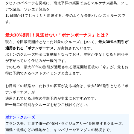
タヒチのパペーテを拠点に、南太平洋の楽園であるマルケサス諸島、ツモ
アツ諸島、ソシエテ諸島を
15日間かけてじっくりと周遊する、夢のような長期バカンスクルーズで
す。
最大30%割引！見逃せない「ポナンボーナス」とは？
現在、今回販売開始となった対象のクルーズにおいて、
最大30%の割引が
適用される「ポナンボーナス」
が実施されています。
ポナンのクルーズ料金は変動制となっており、空室が少なくなると割引率
が下がっていく仕組みが一般的です。
そのため、最大30%の割引が適用される販売開始直後の「今」が、最もお
得に予約できるベストタイミングと言えます。
お目当ての航路やこだわりの客室がある場合は、最大30%割引となる「ポ
ナンボーナス」が
適用されている現在の早期予約が非常におすすめです。
唯一無二の特別なクルーズをぜひご検討ください。
ポナン・クルーズ
フランス発、世界で唯一の“探検×ラグジュアリー”を体現するクルーズ。
南極・北極などの極地から、キンバリーやアマゾンの秘境まで、