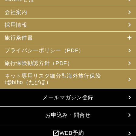
会社案内
採用情報
旅行条件書
プライバシーポリシー（PDF）
旅行保険勧誘方針（PDF）
ネット専用リスク細分型海外旅行保険
t@biho（たびほ）
メールマガジン登録
お申込み・問合せ
open_in_new
WEB予約