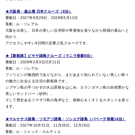
★大阪発・釜山着 日本クルーズ（8泊）
乗船日：2027年9月29日、2028年5月12日
客船 : ル・ソレアル
大阪を出発し、日本の美しい沿岸部や寄港地を巡りながら韓国の釜山へと
向かう、
アクセスしやすい9日間の定番人気クルーズです。
★【新航路】ビサヤ諸島クルーズ（マニラ発着8泊）
乗船日：2028年2月3日/2月11日
客船 : ル・ソレアル
フィリピンの魅惑的でありながら、まだあまり知られていない美しい島々
の魅力に出会える注目の新航路です。
シブヤン島の手つかずの火山景観をはじめ、カランガマン島の自然豊かな
美しいサンドバー（砂州）、
そして歴史あるリマサワ島の海岸など、探検心をくすぐるスポットを巡り
ます。
★マルケサス諸島・ツモアツ諸島・ソシエテ諸島（パペーテ発着14泊）
乗船日：2027年10月31日、11月28日、12月26日
客船 : ル・ジャック・カルティエ