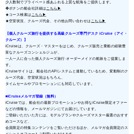
少人数制でプライベート感あふれる上質な航海をご提供します。
❖ポナンの船会社詳細は
こちら▶
★コース検索は
こちら▶
★空室状況、クルーズ代金、その他お問い合わせは
こちら▶
【個人クルーズ旅行を提供する高級クルーズ専門デスク
i
Cruise
（アイ・
クルーズ）】
i
Cruise
は、クルーズ・マスターをはじめ、クルーズ販売と乗船の経験豊
富なクルーズコンシェルジュが、
一人一人に合った個人クルーズ旅行·オーダーメイドの船旅をご提案しま
す。
i
Cruise
サイトは、船会社のAPIシステムと連動しているため、変動制のク
ルーズ代金、空室状況はもちろん、
タイムセールやプロモーションにも対応しています。
■i
Cruise
メルマガ登録（無料）
i
Cruise
では、船会社の最新プロモーションやお得なi
Cruise
限定オファー
などの情報を、メールマガジンにてお届けしています。
ご登録いただいた方には、モデルプランやクルーズマスター厳選のおすす
めコースなど、
会員限定の特集コンテンツをご覧いただけるほか、メルマガ会員限定のス
ペシャルオファーもご利用いただけます。