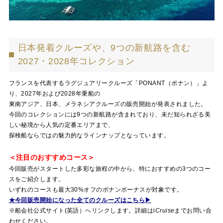
日本発着クルーズや、9つの新航路を含む
2027・2028年コレクション
フランスを代表するラグジュアリークルーズ「PONANT（ポナン）」よ
り、2027年および2028年乗船の
東南アジア、日本、メラネシアクルーズの販売開始が発表されました。
今回のコレクションには9つの新航路が含まれており、未だ知られざる美
しい秘境から人気の定番エリアまで、
探検船ならではの魅力的なラインナップとなっています。
＜注目のおすすめコース＞
今回販売がスタートした多彩な旅程の中から、特におすすめの3つのコー
スをご紹介します。
いずれのコースも最大30%オフのポナンボーナスが対象です。
★今回販売開始になった全てのクルーズはこちら▶
※船会社公式サイト(英語）へリンクします。詳細は
i
Cruise
までお問い合
わせください。