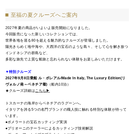
至福の夏クルーズへご案内
2027年夏の商品がいよいよ販売開始になりました。
今回販売になった新しいコレクションでは、
世界各地を巡る80を超える魅力的なクルーズが登場しました。
陽光きらめく地中海や、大西洋の宝石のような島々、そして心を解き放つ
インドネシアの群島など、
多彩な旅先で上質な船旅と忘れられない体験をお楽しみいただけます。
▼特別クルーズ
2027年9月8日乗船 ル・ボレアル/Made In Italy, The Luxury Edition(リ
ヴォルノ発～ベネチア着)
（船内10泊）
★クルーズ詳細は
こちら▶
トスカーナの海岸からベネチアのラグーンへ。
イタリアを誇る5つの名門ブランドの職人技に触れる特別な体験が待って
います。
●ポメラートの宝石カッティング実演
●ブリオーニのテーラーによるカッティング技術解説