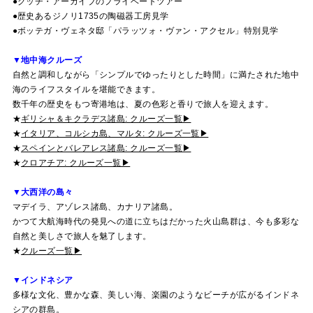
●グッチ・アーカイブのプライベートツアー
●歴史あるジノリ1735の陶磁器工房見学
●ボッテガ・ヴェネタ邸「パラッツォ・ヴァン・アクセル」特別見学
▼地中海クルーズ
自然と調和しながら「シンプルでゆったりとした時間」に満たされた地中
海のライフスタイルを堪能できます。
数千年の歴史をもつ寄港地は、夏の色彩と香りで旅人を迎えます。
★
ギリシャ＆キクラデス諸島: クルーズ一覧▶
★
イタリア、コルシカ島、マルタ: クルーズ一覧▶
★
スペインとバレアレス諸島: クルーズ一覧▶
★
クロアチア: クルーズ一覧▶
▼大西洋の島々
マデイラ、アゾレス諸島、カナリア諸島。
かつて大航海時代の発見への道に立ちはだかった火山島群は、今も多彩な
自然と美しさで旅人を魅了します。
★
クルーズ一覧▶
▼インドネシア
多様な文化、豊かな森、美しい海、楽園のようなビーチが広がるインドネ
シアの群島。