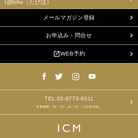
t@biho（たびほ）
メールマガジン登録
お申込み・問合せ
open_in_new
WEB予約
TEL.03-6773-9011
営業時間：09：30～18：00（土日祝日除）