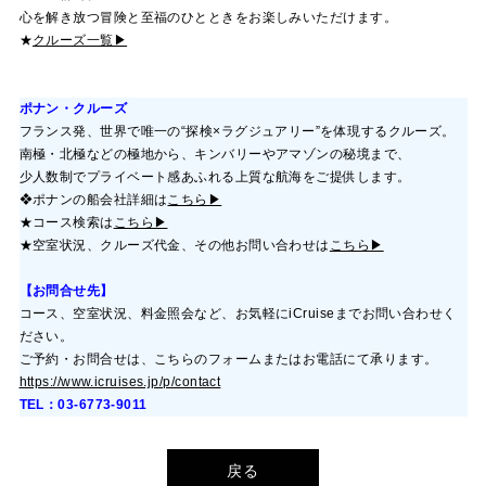
心を解き放つ冒険と至福のひとときをお楽しみいただけます。
★
クルーズ一覧▶
ポナン・クルーズ
フランス発、世界で唯一の“探検×ラグジュアリー”を体現するクルーズ。
南極・北極などの極地から、キンバリーやアマゾンの秘境まで、
少人数制でプライベート感あふれる上質な航海をご提供します。
❖ポナンの船会社詳細は
こちら▶
★コース検索は
こちら▶
★空室状況、クルーズ代金、その他お問い合わせは
こちら▶
【お問合せ先】
コース、空室状況、料金照会など、お気軽にi
Cruise
までお問い合わせく
ださい。
ご予約・お問合せは、こちらのフォームまたはお電話にて承ります。
https://www.icruises.jp/p/contact
TEL：03-6773-9011
戻る