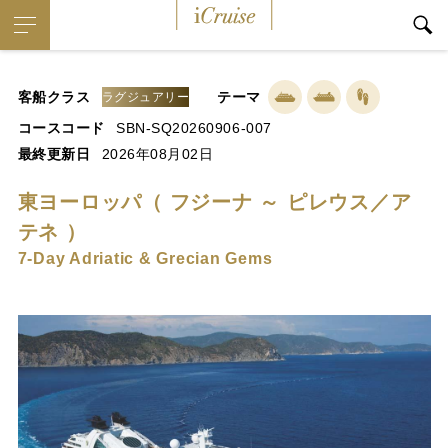
iCruise
客船クラス
テーマ
ラグジュアリー
コースコード
SBN-SQ20260906-007
最終更新日
2026年08月02日
東ヨーロッパ（ フジーナ ～ ピレウス／ア
テネ ）
7-Day Adriatic & Grecian Gems