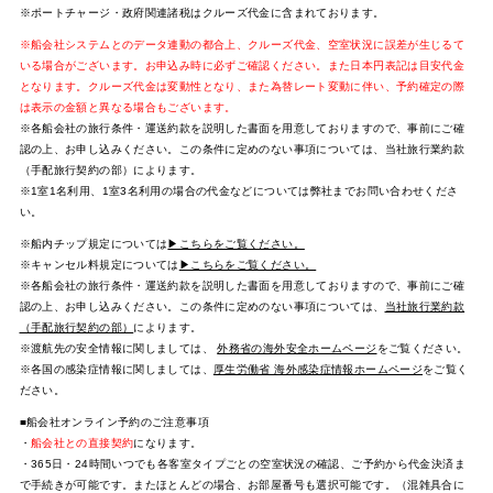
※ポートチャージ・政府関連諸税はクルーズ代金に含まれております。
※船会社システムとのデータ連動の都合上、クルーズ代金、空室状況に誤差が生じるて
いる場合がございます。お申込み時に必ずご確認ください。また日本円表記は目安代金
となります。クルーズ代金は変動性となり、また為替レート変動に伴い、予約確定の際
は表示の金額と異なる場合もございます。
※各船会社の旅行条件・運送約款を説明した書面を用意しておりますので、事前にご確
認の上、お申し込みください。この条件に定めのない事項については、当社旅行業約款
（手配旅行契約の部）によります。
※1室1名利用、1室3名利用の場合の代金などについては弊社までお問い合わせくださ
い。
※船内チップ規定については
▶こちらをご覧ください。
※キャンセル料規定については
▶こちらをご覧ください。
※各船会社の旅行条件・運送約款を説明した書面を用意しておりますので、事前にご確
認の上、お申し込みください。この条件に定めのない事項については、
当社旅行業約款
（手配旅行契約の部）
によります。
※渡航先の安全情報に関しましては、
外務省の海外安全ホームページ
をご覧ください。
※各国の感染症情報に関しましては、
厚生労働省 海外感染症情報ホームページ
をご覧く
ださい。
■船会社オンライン予約のご注意事項
・
船会社との直接契約
になります。
・365日・24時間いつでも各客室タイプごとの空室状況の確認、ご予約から代金決済ま
で手続きが可能です。またほとんどの場合、お部屋番号も選択可能です。（混雑具合に