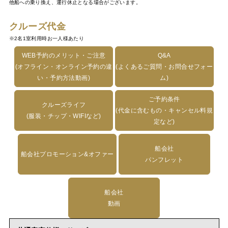
他船への乗り換え、運行休止となる場合がございます。
クルーズ代金
※2名1室利用時お一人様あたり
WEB予約のメリット・ご注意
Q&A
(オフライン・オンライン予約の違
(よくあるご質問・お問合せフォー
い・予約方法動画)
ム)
ご予約条件
クルーズライフ
(代金に含むもの・キャンセル料規
(服装・チップ・WIFIなど)
定など)
船会社
船会社プロモーション&オファー
パンフレット
船会社
動画