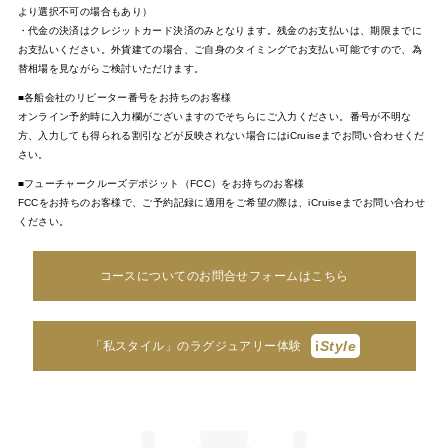
より選択不可の場合もあり）
・代金の決済はクレジットカード決済のみとなります。残金のお支払いは、期限までに
お支払いください。外貨建ての場合、ご自身のタイミングでお支払い可能ですので、為
替相場を見ながらご検討いただけます。
■各船会社のリピーター番号をお持ちのお客様
オンライン予約時に入力欄がございますのでそちらにご入力ください。番号が不明な
方、入力しても得られる割引などが反映されない場合にはiCruiseまでお問い合わせくだ
さい。
■フューチャークルーズデポジット（FCC）をお持ちのお客様
FCCをお持ちのお客様で、ご予約記録に適用をご希望の際は、iCruiseまでお問い合わせ
ください。
コースについてのお問合せフォームはこちら
i
Style
「私スタイル」のラグジュアリー体験