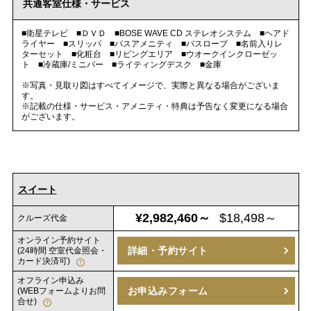
共通客室仕様・サービス
■衛星テレビ ■ＤＶＤ ■BOSE WAVE CD ステレオシステム ■ヘアド
ライヤー ■スリッパ ■バスアメニティ ■バスローブ ■名前入りレ
ターセット ■化粧台 ■リビングエリア ■ウオークインクローゼッ
ト ■冷蔵庫/ミニバー ■ライティングデスク ■金庫
※写真・見取り図はすべてイメージで、実際と異なる場合がございま
す。
※記載の仕様・サービス・アメニティ・特典は予告なく変更になる場合
がございます。
スイート
¥2,982,460～
$18,498～
クルーズ代金
オンライン予約サイト
詳細・予約サイト
(24時間 空室代金照会・
カード決済可)
オフライン申込み
お申込みフォーム
(WEBフォームよりお問
合せ)