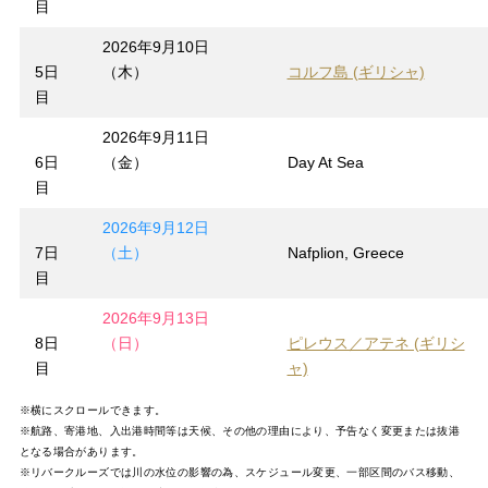
目
2026年9月10日
5日
（木）
コルフ島 (ギリシャ)
目
2026年9月11日
6日
（金）
Day At Sea
目
2026年9月12日
7日
（土）
Nafplion, Greece
目
2026年9月13日
8日
（日）
ピレウス／アテネ (ギリシ
目
ャ)
※横にスクロールできます。
※航路、寄港地、入出港時間等は天候、その他の理由により、予告なく変更または抜港
となる場合があります。
※リバークルーズでは川の水位の影響の為、スケジュール変更、一部区間のバス移動、