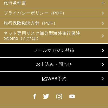
旅行条件書
プライバシーポリシー（PDF）
旅行保険勧誘方針（PDF）
ネット専用リスク細分型海外旅行保険
t@biho（たびほ）
メールマガジン登録
お申込み・問合せ
open_in_new
WEB予約