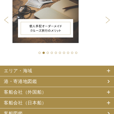
1
2
3
4
5
6
7
8
9
10
エリア・海域
港・寄港地図鑑
客船会社（外国船）
客船会社（日本船）
客船図鑑