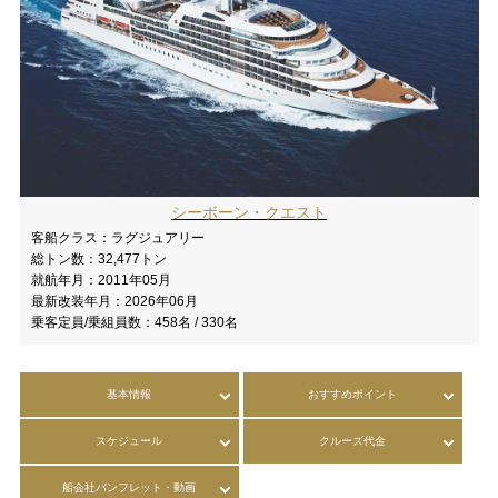
シーボーン・クエスト
客船クラス：
ラグジュアリー
総トン数：
32,477トン
就航年月：
2011年05月
最新改装年月：
2026年06月
乗客定員/乗組員数：
458名 / 330名
基本情報
おすすめポイント
スケジュール
クルーズ代金
船会社パンフレット・動画