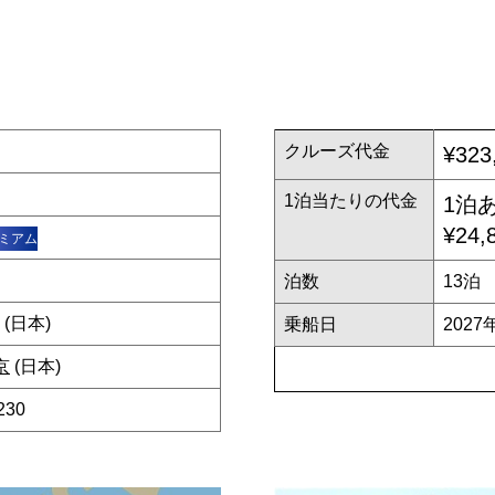
クルーズ代金
¥323
1泊当たりの代金
1泊
¥24,
ミアム
泊数
13泊
(日本)
乗船日
2027
京
(日本)
230