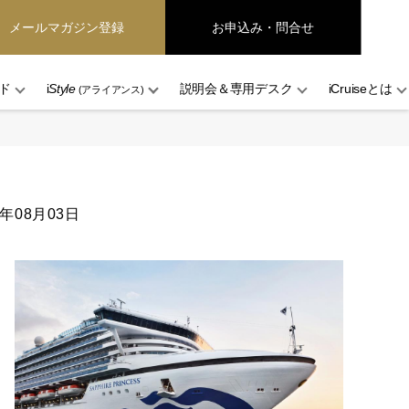
メールマガジン登録
お申込み・問合せ
ド
i
Style
説明会＆専用デスク
iCruiseとは
(アライアンス)
6年08月03日