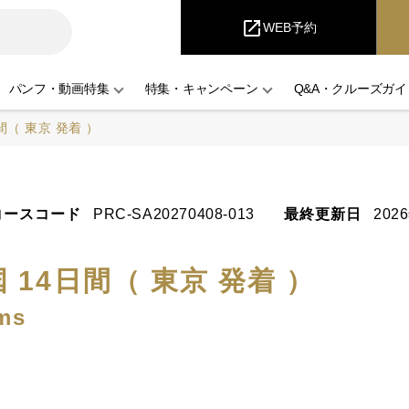
iCruise
open_in_new
WEB予約
パンフ・動画特集
特集・キャンペーン
Q&A・クルーズガイ
（ 東京 発着 ）
コースコード
PRC-SA20270408-013
最終更新日
202
14日間（ 東京 発着 ）
ms