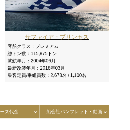
サファイア・プリンセス
客船クラス：
プレミアム
総トン数：
115,875トン
就航年月：
2004年06月
最新改装年月：
2018年03月
乗客定員/乗組員数：
2,678名 / 1,100名
ーズ代金
船会社パンフレット・動画