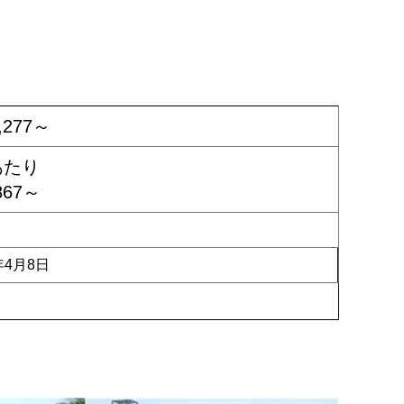
,277～
あたり
867～
年4月8日