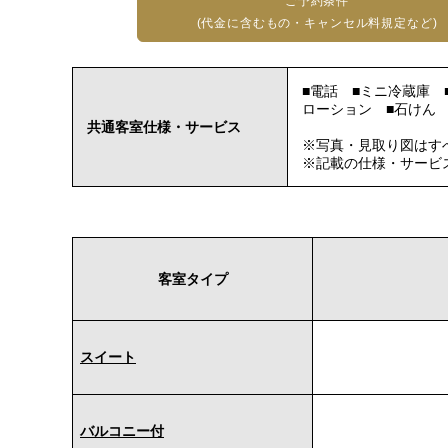
ご予約条件
(代金に含むもの・キャンセル料規定など)
■電話 ■ミニ冷蔵庫 
ローション ■石けん
共通客室仕様・サービス
※写真・見取り図はす
※記載の仕様・サービ
客室タイプ
スイート
バルコニー付