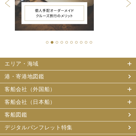
1
2
3
4
5
6
7
8
9
10
エリア・海域
港・寄港地図鑑
客船会社（外国船）
客船会社（日本船）
客船図鑑
デジタルパンフレット特集