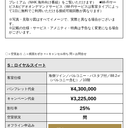
プレミアム（NHK 海外向け番組）をご覧いただけます） ■Wi-Fiサー
ビス&ビデオオンデマンドサービス（Wi-Fiサービスは客室タイプによっ
て1日に無料でご利用いただける接続可能回数が異なります）
※写真・見取り図はすべてイメージで、実際と異なる場合がございま
す。
※記載の仕様・サービス・アメニティ・特典は予告なく変更になる場合
がございます。
〇＝空室あり
△＝残室わずか
×＝キャンセル待ち
問＝お問合せ
S：ロイヤルスイート
海側ツイン／バルコニー・バスタブ付／88.2㎡
客室仕様
（バルコニー含む）／10階
¥4,300,000
パンフレット代金
¥3,225,000
キャンペーン代金
25%
割引率
空室状況
問
オフライン申込み