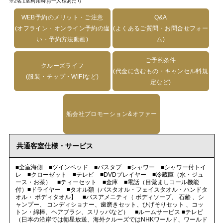
※2名1室利用時お一人様あたり
WEB予約のメリット・ご注意
Q&A
(オフライン・オンライン予約の違
(よくあるご質問・お問合せフォー
い・予約方法動画)
ム)
ご予約条件
クルーズライフ
(代金に含むもの・キャンセル料規
(服装・チップ・WIFIなど)
定など)
船会社プロモーション&オファー
共通客室仕様・サービス
■全室海側 ■ツインベッド ■バスタブ ■シャワー ■シャワー付トイ
レ ■クローゼット ■テレビ ■DVDプレイヤー ■冷蔵庫（水・ジュ
ース・お茶） ■ティーセット ■金庫 ■電話（目覚ましコール機能
付）■ドライヤー ■タオル類（バスタオル・フェイスタオル・ハンドタ
オル・ ボディタオル】 ■バスアメニティ（ ボディソープ、 石鹸 、シ
ャンプー、 コンディショナー、歯磨きセット、ひげそりセット 、コッ
トン・綿棒、ヘアブラシ、スリッパなど） ■ルームサービス ■テレビ
（日本の沿岸では衛星放送、海外クルーズではNHKワールド、ワールド