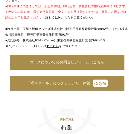
ざいます。
■旅行条件につきましては、上記条件他、旅行企画・実施会社の旅行業約款に準じます。
お申込みの際には、必ず旅行条件書（全文）をお受け取りいただき、事前に内容をご確
認の上お申し込みください。
詳しくは
▶こちら
をご覧ください。
■旅行企画・実施：郵船クルーズ株式会社（観光庁長官登録旅行業第892号）または株式
会社読売旅行（観光庁長官登録旅行業 第91号）
■受託販売：株式会社ICM（iCruise）東京都知事登録旅行業 第3-6448号
●(＊)パンフレット（PDF）は
▶こちら
をご覧ください。
コースについてのお問合せフォームはこちら
i
Style
「私スタイル」のラグジュアリー体験
FEATURE
特集