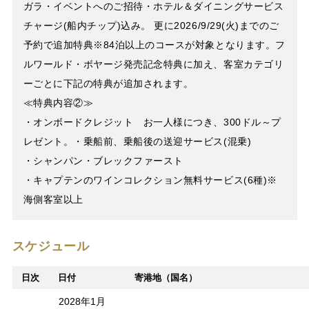
ガラ・イベントへのご招待・ホテル＆ダイニングサービス
チャージ(船内チップ)込み。 更に2026/9/29(火)までのご
予約で追加特典※84泊以上のコースが対象となります。フ
ルワールド・ボヤージ発売記念特典に加え、客室カテゴリ
ーごとに下記の特典が追加されます。
≪特典内容②≫
・オンボードクレジット お一人様につき、300ドル～プ
レゼント。・乗船前、乗船後の送迎サービス(混乗)
・シャンパン・ブレックファースト
・キャプテンのワインコレクション無料サービス(6種)※
海側客室以上
スケジュール
日次
日付
寄港地（国名）
2028年1月