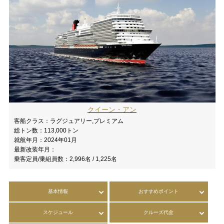
クイーン・アン
客船クラス：
ラグジュアリー,プレミアム
総トン数：
113,000トン
就航年月：
2024年01月
最新改装年月：
乗客定員/乗組員数：
2,996名 / 1,225名
基本情報
おすすめポイント
スケジュール
クルーズ代金