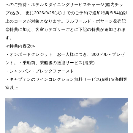
へのご招待・ホテル＆ダイニングサービスチャージ(船内チッ
プ)込み。 更に2026/9/29(火)までのご予約で追加特典※84泊以
上のコースが対象となります。フルワールド・ボヤージ発売記
念特典に加え、客室カテゴリーごとに下記の特典が追加されま
す。
≪特典内容②≫
・オンボードクレジット お一人様につき、300ドル～プレゼ
ント。・乗船前、乗船後の送迎サービス(混乗)
・シャンパン・ブレックファースト
・キャプテンのワインコレクション無料サービス(6種)※海側客
室以上