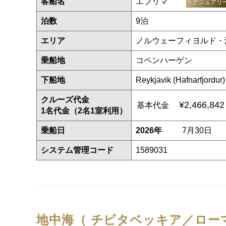
客船名
エブリマ
ラグジュアリ
泊数
9泊
エリア
ノルウェーフィヨルド・
乗船地
コペンハーゲン
下船地
Reykjavik (Hafnarfjordur)
クルーズ代金
¥2,466,84
基本代金
1名代金（2名1室利用）
乗船日
2026年
7月30日
システム管理コード
1589031
地中海（ チビタベッキア／ローマ