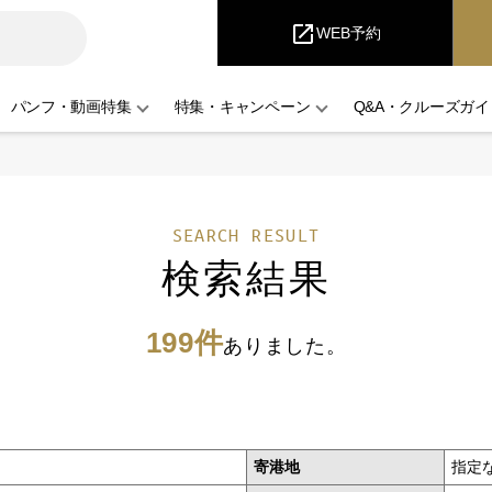
iCruise
open_in_new
WEB予約
パンフ・動画特集
特集・キャンペーン
Q&A・クルーズガイ
SEARCH RESULT
検索結果
199件
ありました。
寄港地
指定