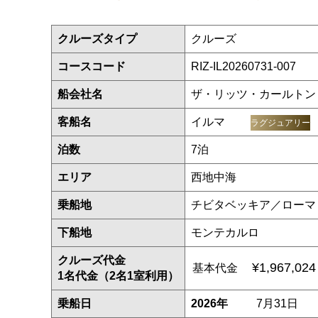
クルーズタイプ
クルーズ
コースコード
RIZ-IL20260731-007
船会社名
ザ・リッツ・カールトン
客船名
イルマ
ラグジュアリー
泊数
7泊
エリア
西地中海
乗船地
チビタベッキア／ローマ
下船地
モンテカルロ
クルーズ代金
¥1,967,02
基本代金
1名代金（2名1室利用）
乗船日
2026年
7月31日