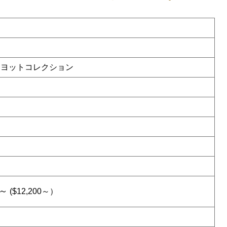
 ヨットコレクション
4～
($12,200～）