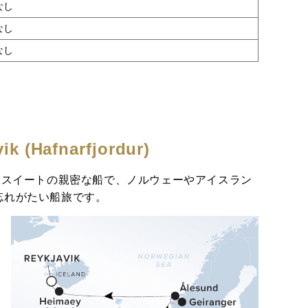
なし
なし
なし
k (Hafnarfjordur)
室スイートの親密な船で、ノルウェーやアイスラン
忘れがたい船旅です。