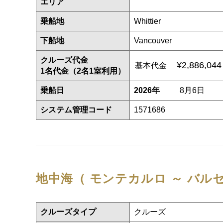
エリア
乗船地
Whittier
下船地
Vancouver
クルーズ代金
¥2,886,04
基本代金
1名代金（2名1室利用）
乗船日
2026年
8月6日
システム管理コード
1571686
地中海（ モンテカルロ ～ バル
クルーズタイプ
クルーズ