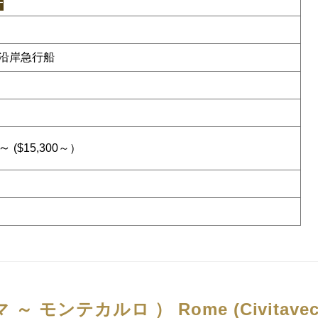
ー
沿岸急行船
2～
($15,300～）
 ～ モンテカルロ ）
Rome (Civitavec