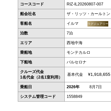
コースコード
RIZ-IL20260807-007
船会社名
ザ・リッツ・カールトン
客船名
イルマ
ラグジュアリー
泊数
7泊
エリア
西地中海
乗船地
モンテカルロ
下船地
バルセロナ
クルーズ代金
¥1,918,65
基本代金
1名代金（2名1室利用）
乗船日
2026年
8月7日
システム管理コード
1558849