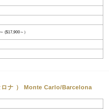
4～
($17,900～）
セロナ ）
Monte Carlo/Barcelona