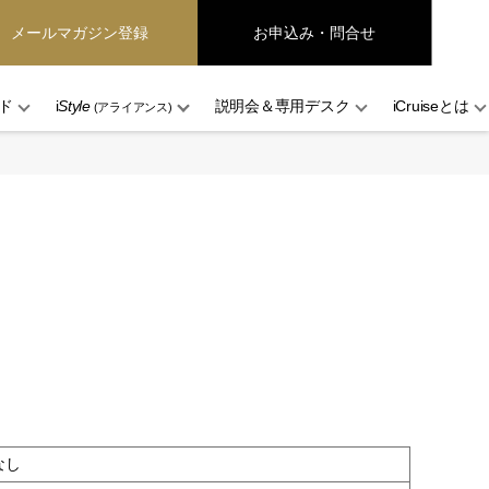
メールマガジン登録
お申込み・問合せ
ド
i
Style
説明会＆専用デスク
iCruiseとは
(アライアンス)
なし