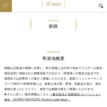
iCruise
Kushiro
釧路
OVERVIEW
寄港地概要
釧路は北海道の東部に位置し、町の背後には日本で初めてラムサール条約
指定湿原に登録された釧路湿原でが広がり、阿寒湖への観光の起点です。
港周辺では四季折々の食がご堪能いただけます。釧路フィッシャーマンズ
ワーフMOO や和商市場には、新鮮な魚介類、野菜、乳製品が並び、地元
食材を使ったレストラン、食堂では釧路の味をご堪能いただけます。
▶さらに詳しい観光情報はこちら
一般社団法人 釧路観光コンベンション
協会「SUPER FANTASTIC Kushiro Lake Akan」