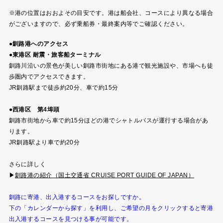
※港の位置はおおよその目安です。港は船会社、コースにより異なる場合
がございますので、必ず乗船券・最終案内等でご確認ください。
●釧路港へのアクセス
●東港区 耐震・旅客船ターミナル
釧路川沿いの景色が美しい釧路市街地にある港で観光施設や、市場へも徒
歩圏内でアクセスできます。
JR釧路駅まで徒歩約20分、車で約15分
●西港区 第4埠頭
釧路市街地から車で約15分ほどの港でシャトルバスが運行する場合があ
ります。
JR釧路駅より車で約20分
さらに詳しく
▶
釧路港の紹介（国土交通省 CRUISE PORT GUIDE OF JAPAN）
釧路に寄港、出入港するコースをお探しですか。
下の「カレンダーから探す」を利用し、ご希望の月をクリックすると寄港
出入港するコースを見つける事が可能です。