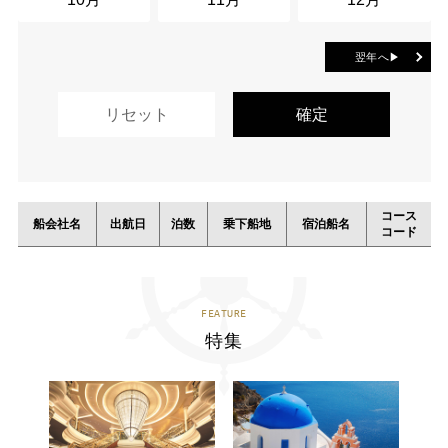
翌年へ▶
コース
船会社名
出航日
泊数
乗下船地
宿泊船名
コード
FEATURE
特集