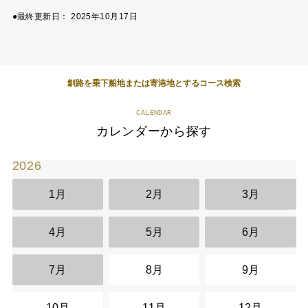
●最終更新日：
2025年10月17日
釧路を乗下船地または寄港地とするコース検索
CALENDAR
カレンダーから探す
2026
2
1月
2月
3月
4月
5月
6月
7月
8月
9月
10月
11月
12月