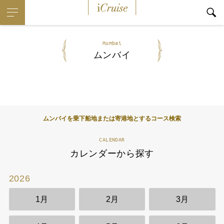
iCruise
Mumbai
ムンバイ
ムンバイを乗下船地または寄港地とするコース検索
CALENDAR
カレンダーから探す
2026
2
1月
2月
3月