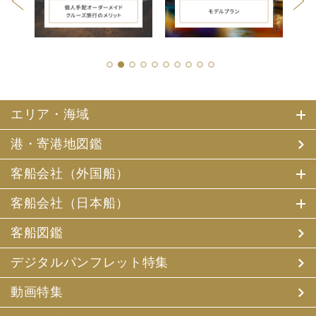
1
2
3
4
5
6
7
8
9
10
エリア・海域
港・寄港地図鑑
客船会社（外国船）
客船会社（日本船）
客船図鑑
デジタルパンフレット特集
動画特集