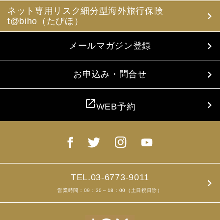
ネット専用リスク細分型海外旅行保険
t@biho（たびほ）
メールマガジン登録
お申込み・問合せ
open_in_new
WEB予約
TEL.03-6773-9011
営業時間：09：30～18：00（土日祝日除）