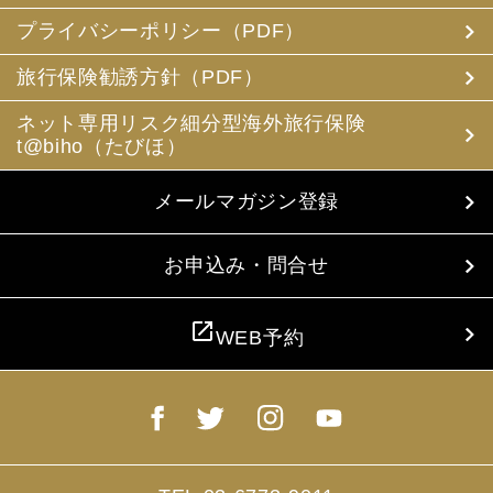
プライバシーポリシー（PDF）
旅行保険勧誘方針（PDF）
ネット専用リスク細分型海外旅行保険
t@biho（たびほ）
メールマガジン登録
お申込み・問合せ
open_in_new
WEB予約