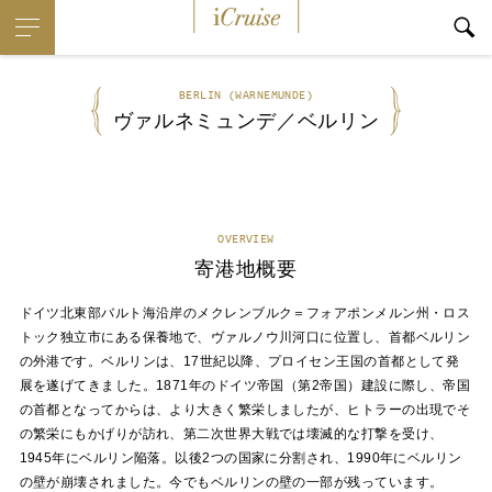
iCruise
BERLIN (WARNEMUNDE)
ヴァルネミュンデ／ベルリン
OVERVIEW
寄港地概要
ドイツ北東部バルト海沿岸のメクレンブルク＝フォアポンメルン州・ロス
トック独立市にある保養地で、ヴァルノウ川河口に位置し、首都ベルリン
の外港です。ベルリンは、17世紀以降、プロイセン王国の首都として発
展を遂げてきました。1871年のドイツ帝国（第2帝国）建設に際し、帝国
の首都となってからは、より大きく繁栄しましたが、ヒトラーの出現でそ
の繁栄にもかげりが訪れ、第二次世界大戦では壊滅的な打撃を受け、
1945年にベルリン陥落。以後2つの国家に分割され、1990年にベルリン
の壁が崩壊されました。今でもベルリンの壁の一部が残っています。