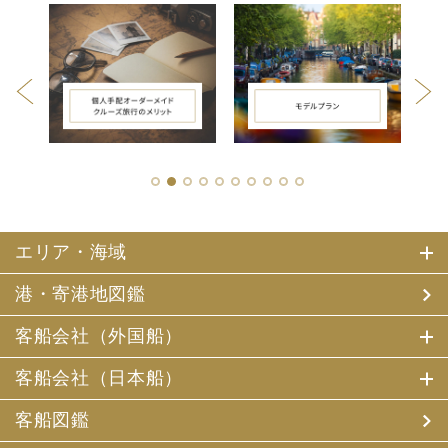
1
2
3
4
5
6
7
8
9
10
エリア・海域
港・寄港地図鑑
客船会社（外国船）
客船会社（日本船）
客船図鑑