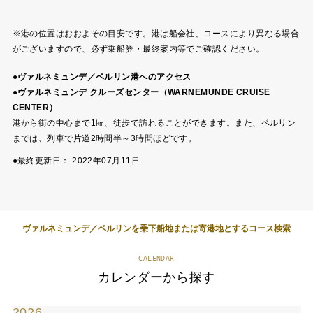
※港の位置はおおよその目安です。港は船会社、コースにより異なる場合
がございますので、必ず乗船券・最終案内等でご確認ください。
●ヴァルネミュンデ／ベルリン港へのアクセス
●ヴァルネミュンデ クルーズセンター（WARNEMUNDE CRUISE
CENTER）
港から街の中心まで1㎞、徒歩で訪れることができます。また、ベルリン
までは、列車で片道2時間半～3時間ほどです。
●最終更新日：
2022年07月11日
ヴァルネミュンデ／ベルリンを乗下船地または寄港地とするコース検索
CALENDAR
カレンダーから探す
2026
2