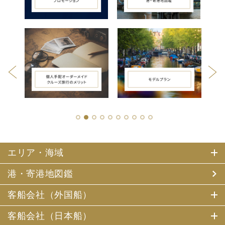
1
2
3
4
5
6
7
8
9
10
エリア・海域
港・寄港地図鑑
客船会社（外国船）
客船会社（日本船）