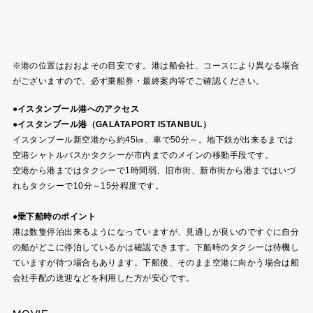
※港の位置はおおよその目安です。港は船会社、コースにより異なる場合
がございますので、必ず乗船券・最終案内等でご確認ください。
●イスタンブール港へのアクセス
●イスタンブール港（GALATAPORT ISTANBUL）
イスタンブール新空港から約45㎞、車で50分～。地下鉄が出来るまでは
空港シャトルバスかタクシーが市内までのメインの移動手段です。
空港から港まではタクシーで1時間弱、旧市街、新市街から港まではいづ
れもタクシーで10分～15分程度です。
●乗下船時のポイント
港は数隻停泊出来るようになっていますが、見通しが良いのですぐに自分
の船がどこに停泊しているかは確認できます。下船時のタクシーは待機し
ていますが待つ場合もあります。下船後、そのまま空港に向かう場合は船
会社手配の送迎などを利用した方が安心です。