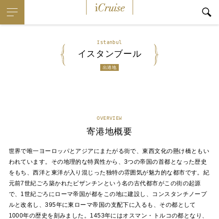
iCruise
Istanbul
イスタンブール
出港地
OVERVIEW
寄港地概要
世界で唯一ヨーロッパとアジアにまたがる街で、東西文化の懸け橋ともい
われています。その地理的な特異性から、3つの帝国の首都となった歴史
をもち、西洋と東洋が入り混じった独特の雰囲気が魅力的な都市です。紀
元前7世紀ごろ築かれたビザンチンという名の古代都市がこの街の起源
で、1世紀ごろにローマ帝国が都をこの地に建設し、コンスタンチノープ
ルと改名し、395年に東ローマ帝国の支配下に入るも、その都として
1000年の歴史を刻みました。1453年にはオスマン・トルコの都となり、