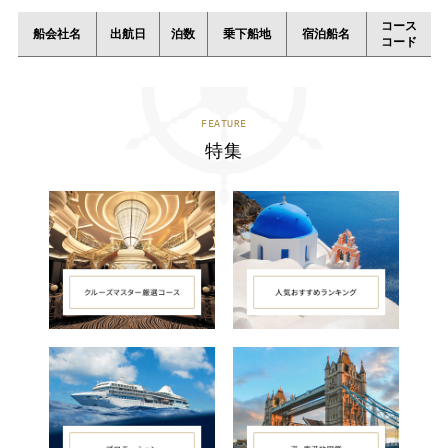
コース
船会社名
出航日
泊数
乗下船地
宿泊船名
コード
FEATURE
特集