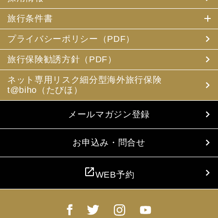
旅行条件書
プライバシーポリシー（PDF）
旅行保険勧誘方針（PDF）
ネット専用リスク細分型海外旅行保険
t@biho（たびほ）
メールマガジン登録
お申込み・問合せ
open_in_new
WEB予約