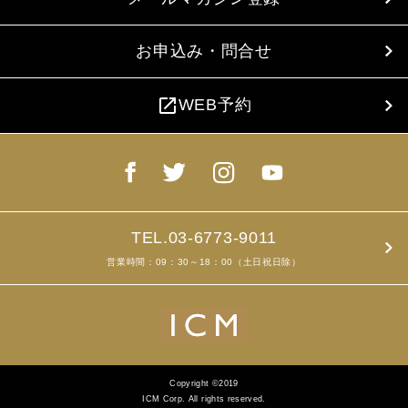
お申込み・問合せ
open_in_new
WEB予約
TEL.03-6773-9011
営業時間：09：30～18：00（土日祝日除）
Copyright ©2019
ICM Corp. All rights reserved.