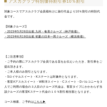
アスカクラブ特別優待割引券10％割引
対象コースでアスカクラブ会員様向けに旅行代金より10％割引の特別代
金です。
【対象クルーズ】
・2023年5月26日出航 九州・奄美クルーズ（神戸発着）
・2023年6月19日出航 初夏の日本一周クルーズ（横浜発着）
【ご注意事項】
・ご予約の際にアスカクラブ会員である旨をお伝えいただき、割引券をご
提出頂きます。
・ご本人様のみ割引となります。
・Sロイヤルスイート・Kステートは対象外となります。
・客室Aアスカスイート・W和洋スイート・Cスイート・Dバルコニーを３
人でご利用の場合の３人目のクルーズ代金は、客室タイプにかかわらず当
該クルーズの客室Kステート代金の１０％割引相当額となります。
コース検索、ご予約は
こちら▶