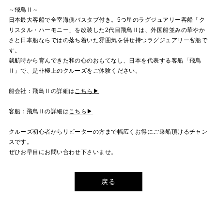
～飛鳥Ⅱ～
日本最大客船で全室海側バスタブ付き。5つ星のラグジュアリー客船「ク
リスタル・ハーモニー」を改装した2代目飛鳥Ⅱは、外国船並みの華やか
さと日本船ならではの落ち着いた雰囲気を併せ持つラグジュアリー客船で
す。
就航時から育んできた和の心のおもてなし、日本を代表する客船「飛鳥
Ⅱ」で、是非極上のクルーズをご体験ください。
船会社：飛鳥Ⅱの詳細は
こちら▶
客船：飛鳥Ⅱの詳細は
こちら▶
クルーズ初心者からリピーターの方まで幅広くお得にご乗船頂けるチャン
スです。
ぜひお早目にお問い合わせ下さいませ。
戻る