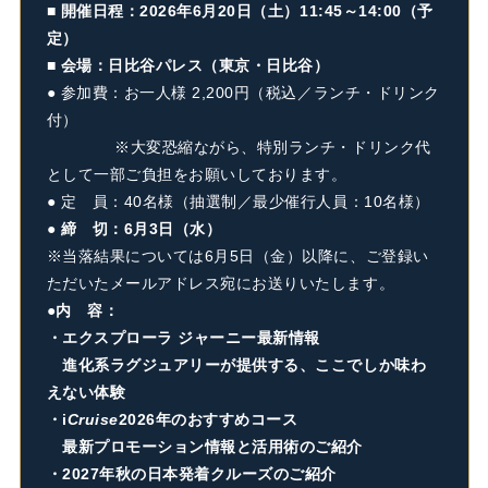
■ 開催日程：2026年6月20日（土）11:45～14:00（予
定）
■ 会場：日比谷パレス（東京・日比谷）
● 参加費：お一人様 2,200円（税込／ランチ・ドリンク
付）
※大変恐縮ながら、特別ランチ・ドリンク代
として一部ご負担をお願いしております。
● 定 員：40名様（抽選制／最少催行人員：10名様）
● 締 切：6月3日（水）
※当落結果については6月5日（金）以降に、ご登録い
ただいたメールアドレス宛にお送りいたします。
●内 容：
・エクスプローラ ジャーニー最新情報
進化系ラグジュアリーが提供する、ここでしか味わ
えない体験
・
i
Cruise
2026年のおすすめコース
最新プロモーション情報と活用術のご紹介
・2027年秋の日本発着クルーズのご紹介