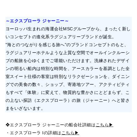
～エクスプローラ ジャーニー～
ヨーロッパ生まれの海運会社MSCグループから、まったく新し
いコンセプトの進化系ラグジュアリーブランドが誕生。
"海とのつながりを感じる旅へ"のブランドコンセプトのもと、
ラグジュアリーホテルような上質な空間でオールインクルーシ
ブの船旅を心ゆくまでご堪能いただけます。洗練されたデザイ
ンの明るい船内は特別な時間を、アースカラーを基調とした全
室スイート仕様の客室は特別なリラクゼーションを、ダイニン
グでの美食の数々、ショップ、寄港地ツアー、アクティビティ
もすべて「体験」に変えて、物質的な豊かさにとどまらず、こ
の上ない探訪（エクスプローラ）の旅（ジャーニー）へと皆さ
まをいざないます。
❖エクスプローラ ジャーニーの船会社詳細は
こちら▶
・エクスプローラ Iの詳細は
こちら▶