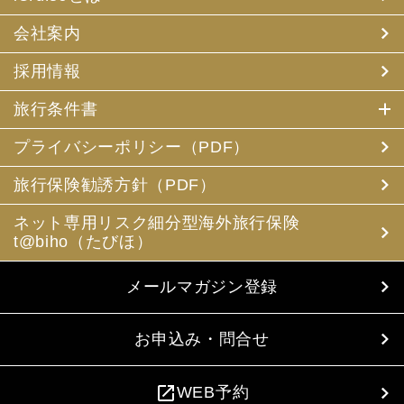
会社案内
採用情報
旅行条件書
プライバシーポリシー（PDF）
旅行保険勧誘方針（PDF）
ネット専用リスク細分型海外旅行保険
t@biho（たびほ）
メールマガジン登録
お申込み・問合せ
open_in_new
WEB予約