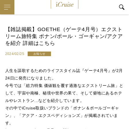
i
Cruise
【雑誌掲載】GOETHE（ゲーテ4月号）エクスト
リーム旅特集 ポナン/ポール・ゴーギャン/アクア
を紹介 詳細はこちら
2024/02/25
お知らせ
人生を謳歌するためのライフスタイル誌『ゲーテ4月号』が2月
24日に発売になりました。
今号では「総力特集 価値観を覆す過激なエクストリーム旅」と
して、宇宙や南極、秘境や世界の果て、そして僻地にあるホテ
ルやレストラン...などを紹介しています。
その中でi
Cruise
取扱いブランドの「ポナン＆ポールゴーギャ
ン」、「アクア・エクスペディションズ」が掲載されていま
す。