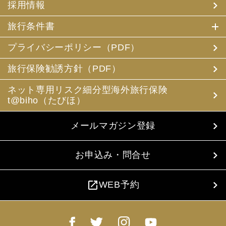
採用情報
旅行条件書
プライバシーポリシー（PDF）
旅行保険勧誘方針（PDF）
ネット専用リスク細分型海外旅行保険
t@biho（たびほ）
メールマガジン登録
お申込み・問合せ
open_in_new
WEB予約