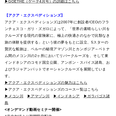
▶GOETHE（ゲーテ4月号）の詳細はこちら
【アクア・エクスペディションズ】
アクア・エクスペディションズは2007年に創設者/CEOのフラ
ンチェスコ・ガリ・ズガロによって、「世界の素晴らしい川を
クルーズする現代の冒険家に、極上の快適さのなかで比類なき
旅の体験を提供する」という彼の夢をもとに設立、5スターの
贅沢な船旅は、ペルーの秘境アマゾン川とカンボジア～ベトナ
ム間のメコン川の2ヶ所においてリバークルーズを、そして東
インドネシアのコモド国立公園、アンボン・スパイス諸島、お
よびラジャアンパットでオーシャンクルーズを展開していま
す。
▶アクア・エクスペディションズの魅力はこちら
▶アクア・エクスペディションズのコース一覧はこちら
▶メコン川
▶アマゾン川
▶インドネシア
▶ガラパゴス諸
島
<オンデマンド動画セミナー開催>