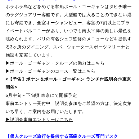
ボラボラ島などをめぐる客船ポール・ゴーギャンはタヒチ唯一
のラグジュアリー客船です。大型船では入ることのできない港
にも寄港でき、全室オーシャンビュー、客室の7割以上にプラ
イベートバルコニーがあり、いつでも南太平洋の美しい景色を
眺められます。パリの有名シェフ監修のメニューなどを提供す
る3ヶ所のダイニング、スパ、ウォータースポーツマリーナと
施設も充実しています。
▶ポール・ゴーギャン・クルーズの魅力はこちら
▶ポール・ゴーギャンのコース一覧はこちら
<【予告】ポナン＆ポール・ゴーギャン ランチ付説明会@東京
開催>
5月中旬～下旬頃 東京にて開催予定
事前エントリー受付中 説明会参加をご希望の方は、決定次第
いち早く、ご案内をお届けいたします。
▶説明会事前エントリーはこちら
【個人クルーズ旅行を提供する高級クルーズ専門デスク