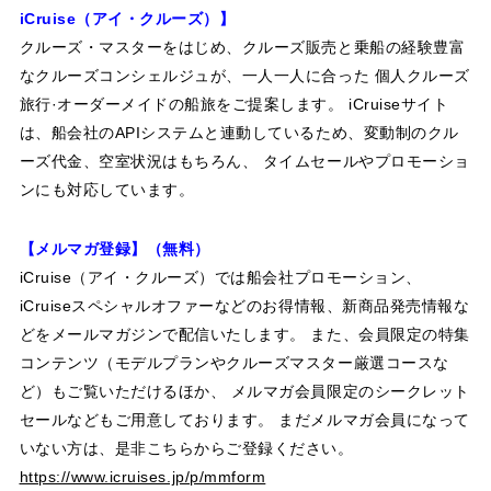
i
Cruise
（アイ・クルーズ）】
クルーズ・マスターをはじめ、クルーズ販売と乗船の経験豊富
なクルーズコンシェルジュが、一人一人に合った 個人クルーズ
旅行·オーダーメイドの船旅をご提案します。 i
Cruise
サイト
は、船会社のAPIシステムと連動しているため、変動制のクル
ーズ代金、空室状況はもちろん、 タイムセールやプロモーショ
ンにも対応しています。
【メルマガ登録】（無料）
i
Cruise
（アイ・クルーズ）では船会社プロモーション、
i
Cruise
スペシャルオファーなどのお得情報、新商品発売情報な
どをメールマガジンで配信いたします。 また、会員限定の特集
コンテンツ（モデルプランやクルーズマスター厳選コースな
ど）もご覧いただけるほか、 メルマガ会員限定のシークレット
セールなどもご用意しております。 まだメルマガ会員になって
いない方は、是非こちらからご登録ください。
https://www.icruises.jp/p/mmform