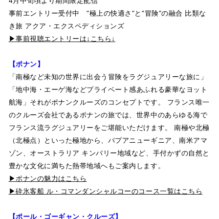
4月中旬頃より期間限定配信
事前エントリー受付中 "極上の快適さ"と"冒険"の融合 比類な
き旅 アクア・エクスペディションズ
▶事前視聴エントリーは↓こちら↓
【ポナン】
「南極など未知の世界に出会う冒険をラグジュアリーな旅に」
「地中海・エーゲ海などプライベート感あふれる豪華なヨット
航海」それがポナンクルーズのコンセプトです。 フランス唯一
のクルーズ会社であるポナンの旅では、世界中のあらゆる海で
フランス流ラグジュアリーをご堪能いただけます。 南極や北極
（北極点）といった極地から、パプアニューギニア、南米アマ
ゾン、オーストラリア キンバリー地域など、手付かずの自然と
豊かな文化に満ちた熱帯地域へもご案内します。
▶ポナンの魅力はこちら
▶砕氷客船 ル・コマンダンシャルコーのコース一覧はこちら
【ポール・ゴーギャン・クルーズ】