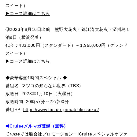
スイート）
▶コース詳細はこちら
③2023年8月16日出航 熊野大花火・錦江湾大花火・済州島 8
泊9日（横浜発着）
代金：433,000円（スタンダード）～1,955,000円（グランド
スイート）
▶コース詳細はこちら
◆豪華客船1時間スペシャル ◆
番組名: マツコの知らない世界（TBS）
放送日: 2023年1月10日（火曜日）
放送時間: 20時57分～22時00分
番組HP:
https://www.tbs.co.jp/matsuko-sekai/
■i
Cruise
メルマガ登録（無料）
i
Cruise
では船会社プロモーション・i
Cruise
スペシャルオファ