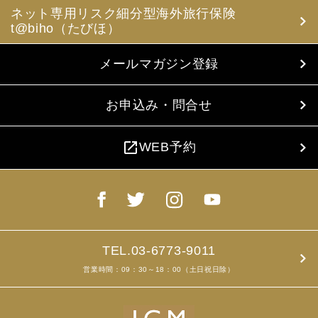
ネット専用リスク細分型海外旅行保険
t@biho（たびほ）
メールマガジン登録
お申込み・問合せ
open_in_new
WEB予約
TEL.03-6773-9011
営業時間：09：30～18：00（土日祝日除）