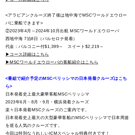
<アラビアンクルーズ終了後は地中海でMSCワールドエウロー
パに乗船できます>
②2023年4月～2024年10月出航 MSCワールドエウローパ
西地中海 7泊8日（バルセロナ発着）
代金：バルコニー付$1,399～ スイート$2,219～
▶コース詳細はこちら
▶MSCワールドエウローパの客船紹介はこちら
<番組で紹介予定のMSCベリッシマの日本発着クルーズはこち
ら>
日本発着史上最大豪華客船MSCベリッシマ
2023年6月・8月・9月・横浜発着クルーズ
楽々日本発着MSCクルーズのご案内です。
日本発着史上最大の大型豪華客船のMSCベリッシマで日本周遊
を巡る人気のクルーズです。
今回は特別なうれしいICMスペシャル特典付きです！