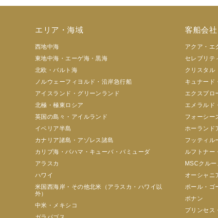
エリア・海域
客船会社
西地中海
アクア・エ
東地中海・エーゲ海・黒海
セレブリテ
北欧・バルト海
クリスタル
ノルウェーフィヨルド・沿岸急行船
キュナード
アイスランド・グリーンランド
エクスプロ
北極・極東ロシア
エメラルド
英国の島々・アイルランド
フォーシー
イベリア半島
ホーランド
カナリア諸島・アゾレス諸島
フッティル
カリブ海・バハマ・キューバ・バミューダ
ルフトナー
アラスカ
MSCクルー
ハワイ
オーシャニ
米国西海岸・その他北米（アラスカ・ハワイ以
ポール・ゴ
外）
ポナン
中米・メキシコ
プリンセス
ガラパゴス