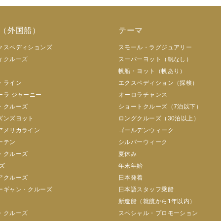
（外国船）
テーマ
クスペディションズ
スモール・ラグジュアリー
ィクルーズ
スーパーヨット（帆なし）
帆船・ヨット（帆あり）
・ライン
エクスペディション（探検）
ーラ ジャーニー
オーロラチャンス
・クルーズ
ショートクルーズ（7泊以下）
ズンズヨット
ロングクルーズ（30泊以上）
アメリカライン
ゴールデンウィーク
ーテン
シルバーウィーク
・クルーズ
夏休み
ズ
年末年始
アクルーズ
日本発着
ーギャン・クルーズ
日本語スタッフ乗船
新造船（就航から1年以内）
・クルーズ
スペシャル・プロモーション