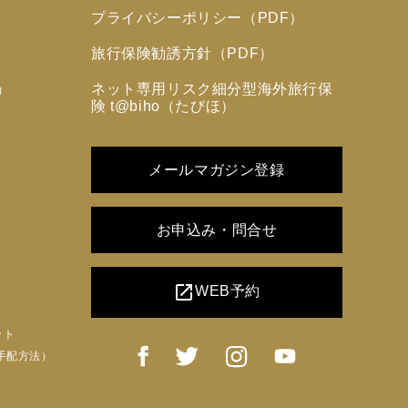
プライバシーポリシー（PDF）
旅行保険勧誘方針（PDF）
ネット専用リスク細分型海外旅行保
力
険 t@biho（たびほ）
メールマガジン登録
お申込み・問合せ
open_in_new
WEB予約
ット
手配方法）