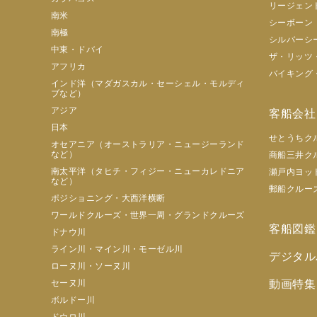
リージェン
南米
シーボーン
南極
シルバーシ
中東・ドバイ
ザ・リッツ
アフリカ
バイキング
インド洋（マダガスカル・セーシェル・モルディ
ブなど）
アジア
客船会社
日本
せとうちク
オセアニア（オーストラリア・ニュージーランド
など）
商船三井ク
南太平洋（タヒチ・フィジー・ニューカレドニア
瀬戸内ヨッ
など）
郵船クルー
ポジショニング・大西洋横断
ワールドクルーズ・世界一周・グランドクルーズ
客船図鑑
ドナウ川
ライン川・マイン川・モーゼル川
デジタル
ローヌ川・ソーヌ川
セーヌ川
動画特集
ボルドー川
ドウロ川