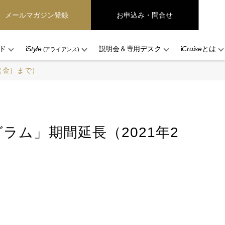
メールマガジン登録
お申込み・問合せ
ド
i
Style
説明会＆専用デスク
i
Cruise
とは
(アライアンス)
（金）まで）
ム」期間延長（2021年2