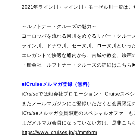
2021年ライン川・マイン川・モーゼル川一覧はこ
～ルフトナー・クルーズの魅力～
ヨーロッパを流れる河川をめぐるリバー・クルー
ライン川、ドナウ川、セーヌ川、ローヌ川といっ
エレガントで快適な船内から、古城や教会、絵画
・船会社：ルフトナー・クルーズの詳細は
こちら
■i
Cruise
メルマガ登録（無料）
i
Cruise
では船会社プロモーション・i
Cruise
スペ
またメールマガジンにご登録いただくと会員限定
i
Cruise
メルマガ会員限定のスペシャルオファーも
まだメルマガ会員になっていない方は、是非こち
https://www.icruises.jp/p/mmform