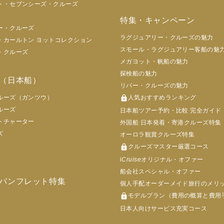
ト・セブンシーズ・クルーズ
特集・キャンペーン
ー・クルーズ
ラグジュアリー・クルーズの魅力
・カールトン ヨットコレクション
スモール・ラグジュアリー客船の魅
・クルーズ
メガヨット・帆船の魅力
探検船の魅力
（日本船）
リバー・クルーズの魅力
ルーズ（ガンツウ）
lock
人気おすすめランキング
ルーズ
日本船ツアー予約・比較 完全ガイド
トチャーター
外国船 日本発着・寄港クルーズ特集
ズ
オーロラ観賞クルーズ特集
lock
クルーズマスター厳選コース
i
Cruise
オリジナル・オファー
船会社スペシャル・オファー
パンフレット特集
個人手配オーダーメイド旅行のメリ
lock
モデルプラン（費用の概算と費用
日本人向けサービス充実コース