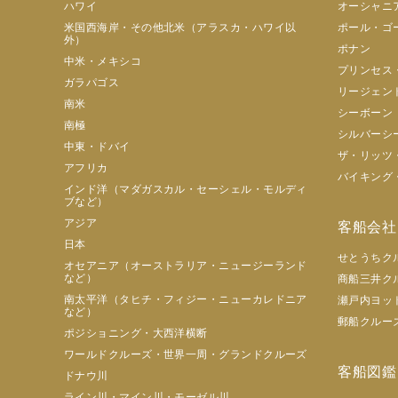
ハワイ
オーシャニ
米国西海岸・その他北米（アラスカ・ハワイ以
ポール・ゴ
外）
ポナン
中米・メキシコ
プリンセス
ガラパゴス
リージェン
南米
シーボーン
南極
シルバーシ
中東・ドバイ
ザ・リッツ
アフリカ
バイキング
インド洋（マダガスカル・セーシェル・モルディ
ブなど）
アジア
客船会社
日本
せとうちク
オセアニア（オーストラリア・ニュージーランド
など）
商船三井ク
南太平洋（タヒチ・フィジー・ニューカレドニア
瀬戸内ヨッ
など）
郵船クルー
ポジショニング・大西洋横断
ワールドクルーズ・世界一周・グランドクルーズ
客船図鑑
ドナウ川
ライン川・マイン川・モーゼル川