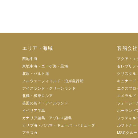
エリア・海域
客船会社
西地中海
アクア・エ
東地中海・エーゲ海・黒海
セレブリテ
北欧・バルト海
クリスタル
ノルウェーフィヨルド・沿岸急行船
キュナード
アイスランド・グリーンランド
エクスプロ
北極・極東ロシア
エメラルド
英国の島々・アイルランド
フォーシー
イベリア半島
ホーランド
カナリア諸島・アゾレス諸島
フッティル
カリブ海・バハマ・キューバ・バミューダ
ルフトナー
アラスカ
MSCクルー