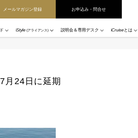
メールマガジン登録
お申込み・問合せ
ド
i
Style
説明会＆専用デスク
i
Cruise
とは
(アライアンス)
7月24日に延期