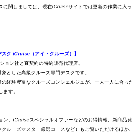
ースに関しましては、現在
i
Cruise
サイトでは更新の作業に入
デスク
i
Cruise
（アイ・クルーズ）】
クション社と直契約の特約販売代理店。
対象とした高級クルーズ専門デスクです。
船の経験豊富なクルーズコンシェルジュが、一人一人に合っ
します。
ョン、
i
Cruise
スペシャルオファーなどのお得情報、新商品
やクルーズマスター厳選コースなど）もご覧いただけるほか