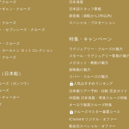
アクルーズ
日本発着
ーギャン・クルーズ
日本語スタッフ乗船
新造船（就航から1年以内）
・クルーズ
スペシャル・プロモーション
ト・セブンシーズ・クルーズ
特集・キャンペーン
ー・クルーズ
ラグジュアリー・クルーズの魅力
・カールトン ヨットコレクション
スモール・ラグジュアリー客船の魅
・クルーズ
メガヨット・帆船の魅力
探検船の魅力
（日本船）
リバー・クルーズの魅力
ルーズ（ガンツウ）
lock
人気おすすめランキング
ルーズ
日本船ツアー予約・比較 完全ガイド
トチャーター
外国船 日本発着・寄港クルーズ特集
ズ
オーロラ観賞クルーズ特集
lock
クルーズマスター厳選コース
i
Cruise
オリジナル・オファー
船会社スペシャル・オファー