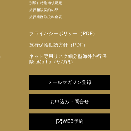
別紙）特別補償規定
旅行相談契約の部
旅行業務取扱料金表
プライバシーポリシー（PDF）
旅行保険勧誘方針（PDF）
ネット専用リスク細分型海外旅行保
力
険 t@biho（たびほ）
メールマガジン登録
お申込み・問合せ
open_in_new
WEB予約