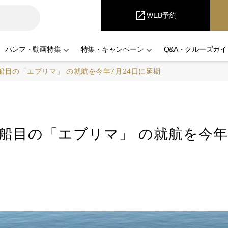
i
Cruise
open_in_new
WEB予約
パンフ・動画特集
特集・キャンペーン
Q&A・クルーズガイ
船目の「エブリマ」 の就航を今年7月24日に延期
船目の「エブリマ」 の就航を今年