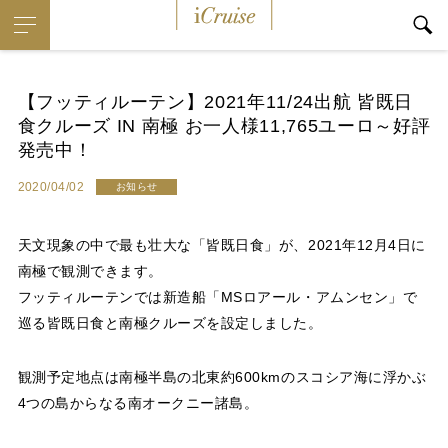
i
Cruise
【フッティルーテン】2021年11/24出航 皆既日
食クルーズ IN 南極 お一人様11,765ユーロ～好評
発売中！
2020/04/02
お知らせ
天文現象の中で最も壮大な「皆既日食」が、2021年12月4日に
南極で観測できます。
フッティルーテンでは新造船「MSロアール・アムンセン」で
巡る皆既日食と南極クルーズを設定しました。
観測予定地点は南極半島の北東約600kmのスコシア海に浮かぶ
4つの島からなる南オークニー諸島。