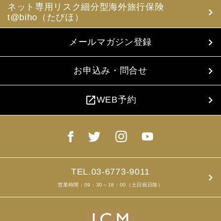
ネット専用リスク細分型海外旅行保険
t@biho（たびほ）
メールマガジン登録
お申込み・問合せ
open_in_new
WEB予約
TEL.03-6773-9011
営業時間：09：30～18：00（土日祝日除）