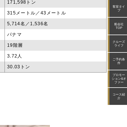
171,598トン
客室タイ
プ
315メートル／43メートル
5,714名／1,536名
船会社
TOP
パナマ
クルーズ
19階層
ライフ
3.72人
ご予約条
件
30.03トン
プロモー
ション&オ
ファー
コース紹
介