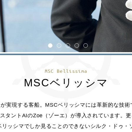
1
2
3
4
5
MSC Bellissima
MSCベリッシマ
が実現する客船。MSCベリッシマには革新的な技術
スタントAIのZoe（ゾーエ）が導入されています。更
Cベリッシマでしか見ることのできないシルク・ドゥ・