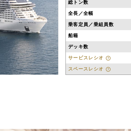
総トン数
全長／全幅
乗客定員／乗組員数
船籍
デッキ数
サービスレシオ
スペースレシオ