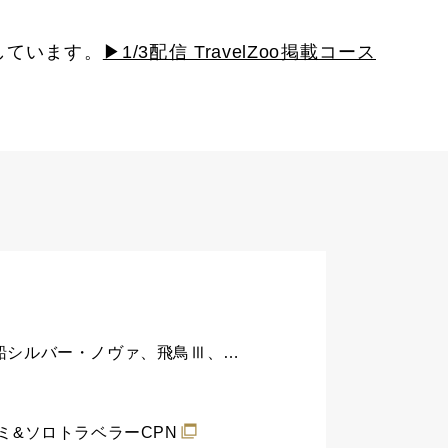
しています。
▶1/3配信 TravelZoo掲載コース
【TV】2025年8月5日放送｜マツコの知らない豪華客船の世界｜上田寿美子さんが最新鋭船シルバー・ノヴァ、飛鳥Ⅲ、世界最大客船アイコン・オブ・ザ・シーズに乗船取材！
コミ&ソロトラベラーCPN