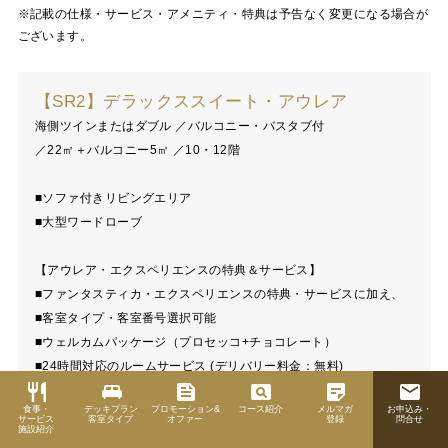
※記載の仕様・サービス・アメニティ・特典は予告なく変更になる場合が
ございます。
【SR2】デラックススイート・アウレア
海側ツインまたはダブル
バルコニー・バスタブ付
22㎡＋バルコニー5㎡
10・12階
■ソファ付きリビングエリア
■大型ワードローブ
【アウレア・エクスペリエンスの特典＆サービス】
■ファンタスティカ・エクスペリエンスの特典・サービスに加え、
■客室タイプ・客室番号選択可能
■ウェルカムパッケージ（プロセッコ+チョコレート）
■24時間対応のルームサービス (デリバリー料金：無料)
restaurant
king_bed
feed
pageview
sticky_note_2
email
■客室内での朝食(デリバリー料金：無料)
食事・
デッキプラン
プロモーション&
コース紹介
メルマガ
お申込み・
■割引料金でドリンクパッケージを購入可能（ご予約時）
サービス
客室タイプ
オファー
登録
問合せ
施設紹介
■マイチョイス・ダイニングでの専用レストランもしくはエリアで