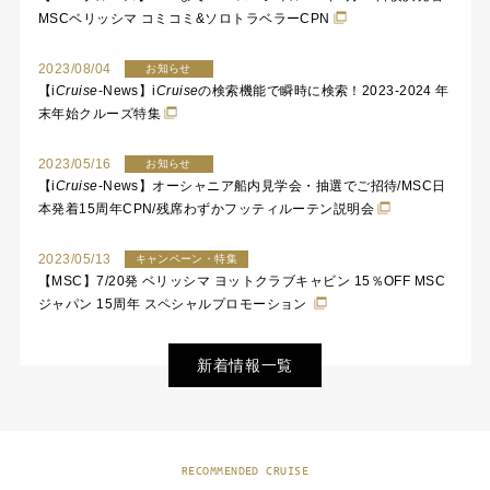
MSCベリッシマ コミコミ&ソロトラベラーCPN
2023/08/04
お知らせ
【
i
Cruise
-News】
i
Cruise
の検索機能で瞬時に検索！2023-2024 年
末年始クルーズ特集
2023/05/16
お知らせ
【
i
Cruise
-News】オーシャニア船内見学会・抽選でご招待/MSC日
本発着15周年CPN/残席わずかフッティルーテン説明会
2023/05/13
キャンペーン・特集
【MSC】7/20発 ベリッシマ ヨットクラブキャビン 15％OFF MSC
ジャパン 15周年 スペシャルプロモーション
新着情報一覧
RECOMMENDED CRUISE