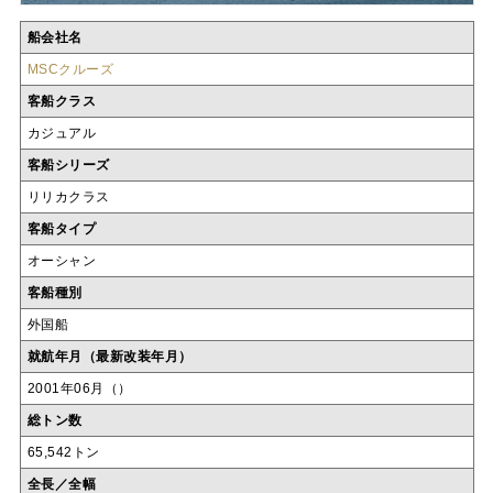
船会社名
MSCクルーズ
客船クラス
カジュアル
客船シリーズ
リリカクラス
客船タイプ
オーシャン
客船種別
外国船
就航年月（最新改装年月）
2001年06月（）
総トン数
65,542トン
全長／全幅