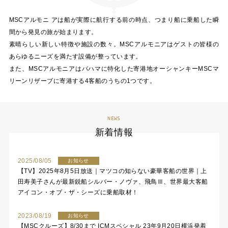
MSCアルモニ アは船が実際に航行する前の時点、つまり船に乗船した瞬
間から発見の旅が始まります。
素晴らしい新しい特徴や施設の数々。MSCアルモニアはゲストの皆様の
あらゆるニーズを満たす設備が整っています。
また、MSCアルモニアはバハマに特化した寄港地オーシャンキーMSCマ
リーンリザーブに寄港する4客船のうちの1つです。
NEWS
新着情報
2025/08/05
お知らせ
【TV】2025年8月5日放送｜マツコの知らない豪華客船の世界｜上
田寿美子さんが最新鋭船シルバー・ノヴァ、飛鳥Ⅲ、世界最大客船
アイコン・オブ・ザ・シーズに乗船取材！
2023/08/19
お知らせ
【MSCクルーズ】8/30まで ICMスペシャル 23年9月20日横浜発着