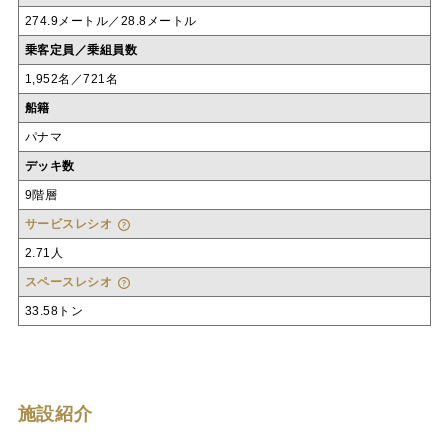
274.9メートル／28.8メートル
乗客定員／乗組員数
1,952名／721名
船籍
パナマ
デッキ数
9階層
サービスレシオ
2.71人
スペースレシオ
33.58トン
施設紹介