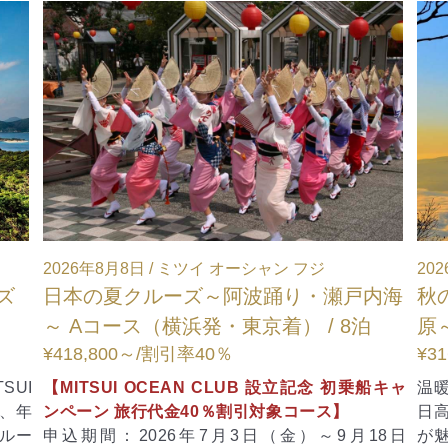
2026年11月7日 / ミツイ オーシャン サクラ
2
戸内海
秋の絶景クルーズ ～道成寺・三保の松
泊
原～ / 4泊
¥316,000～
¥
乗船キャ
温暖な気候と美しい海岸線に恵まれた和歌山・
日高地方と、富士山を望む絶景と新鮮な海の幸
月18日
が魅力の清水。歴史や文化、自然景観に加え、