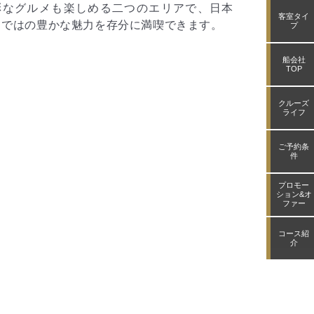
客室タイ
プ
船会社
TOP
クルーズ
ライフ
ご予約条
件
プロモー
ション&オ
ファー
コース紹
介