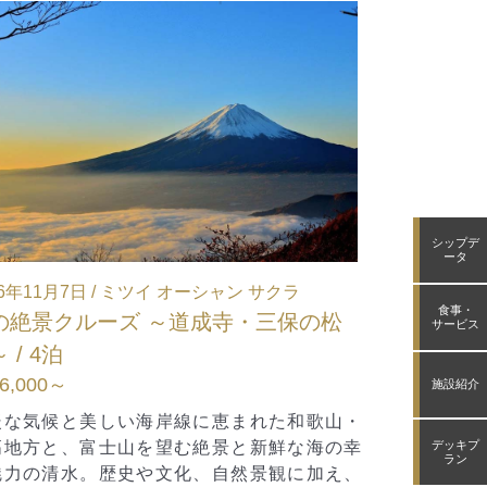
シップデ
ータ
026年12月19日 / ミツイ オーシャン フジ
2026年12
食事・
クリスマスクルーズ ～別府・佐世保～
ニューイ
サービス
Bコース（大阪発・横浜着） / 6泊
ズ（横浜発
376,000～
¥712,000
施設紹介
デッキプ
ラン