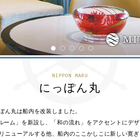
1
2
3
4
5
NIPPON MARU
にっぽん丸
ぽん丸は船内を改装しました。
ルーム」を新設し、「和の流れ」をアクセントにデ
リニューアルする他、船内のここかしこに新しい寛ぎ