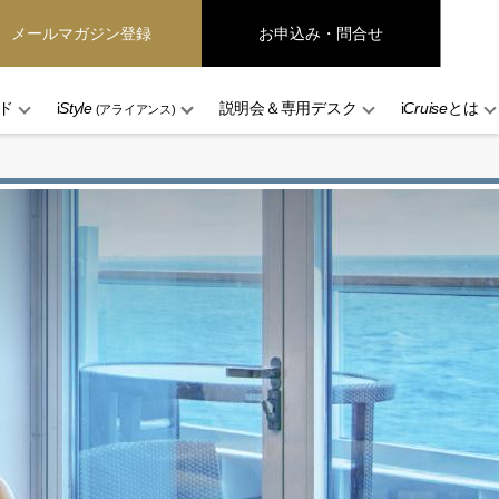
メールマガジン登録
お申込み・問合せ
ド
i
Style
説明会＆専用デスク
i
Cruise
とは
(アライアンス)