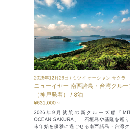
シャン サクラ
2026年8月8日 / ミツイ オーシャン フジ
台湾クルーズ
日本の夏クルーズ～阿波踊り・瀬
～ Aコース（横浜発・東京着） / 8
¥418,800～
/割引率40％
船「MITSUI
【MITSUI OCEAN CLUB 設立記念 初
島や基隆を巡り、年
ンペーン 旅行代金40％割引対象コース】
諸島・台湾クルー
申込期間：2026年7月3日（金）～9