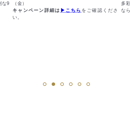
多彩なグルメも楽しめる二つのエリアで、日本
くださ
ならではの豊かな魅力を存分に満喫できます。
1
2
3
4
5
6