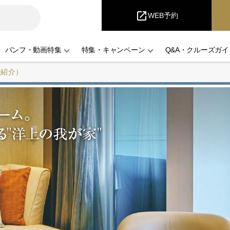
i
Cruise
open_in_new
WEB予約
パンフ・動画特集
特集・キャンペーン
Q&A・クルーズガイ
船紹介）