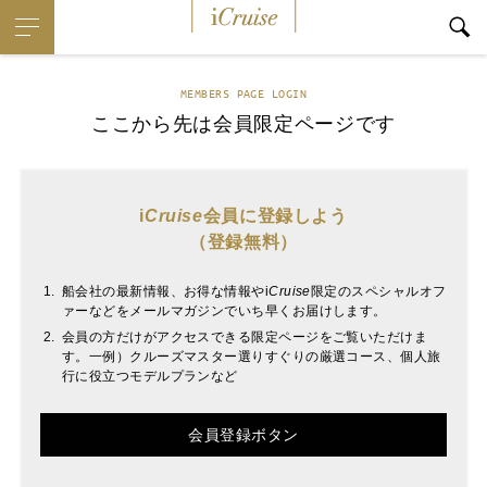
i
Cruise
MEMBERS PAGE LOGIN
ここから先は会員限定ページです
i
Cruise
会員に登録しよう
（登録無料）
船会社の最新情報、お得な情報や
i
Cruise
限定のスペシャルオフ
ァーなどをメールマガジンでいち早くお届けします。
会員の方だけがアクセスできる限定ページをご覧いただけま
す。一例）クルーズマスター選りすぐりの厳選コース、個人旅
行に役立つモデルプランなど
会員登録ボタン