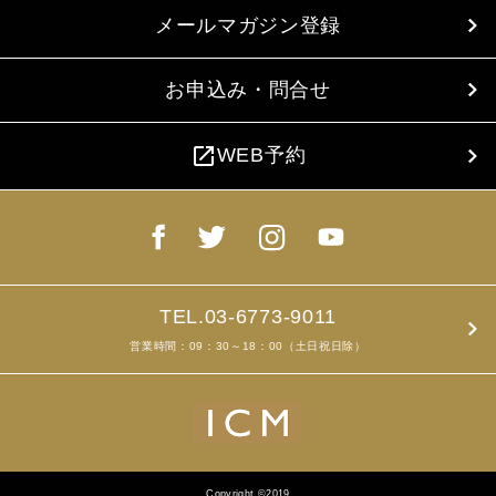
メールマガジン登録
お申込み・問合せ
open_in_new
WEB予約
TEL.03-6773-9011
営業時間：09：30～18：00（土日祝日除）
Copyright ©2019