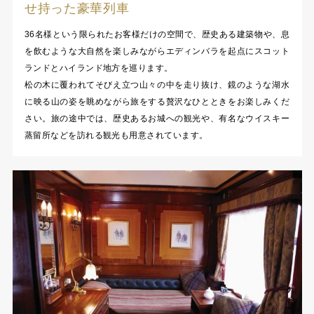
せ持った豪華列車
36名様という限られたお客様だけの空間で、歴史ある建築物や、息
を飲むような大自然を楽しみながらエディンバラを起点にスコット
ランドとハイランド地方を巡ります。
松の木に覆われてそびえ立つ山々の中を走り抜け、鏡のような湖水
に映る山の姿を眺めながら旅をする贅沢なひとときをお楽しみくだ
さい。旅の途中では、歴史あるお城への観光や、有名なウイスキー
蒸留所などを訪れる観光も用意されています。