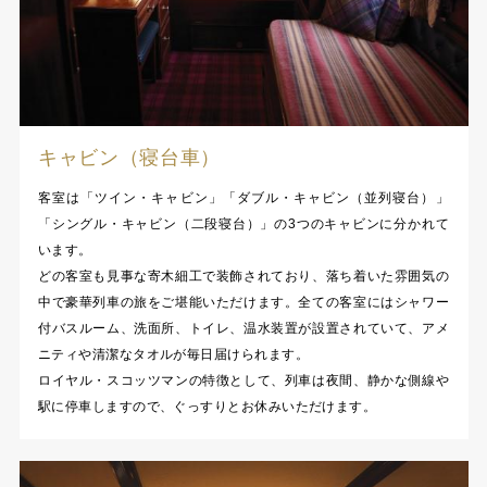
キャビン（寝台車）
客室は「ツイン・キャビン」「ダブル・キャビン（並列寝台）」
「シングル・キャビン（二段寝台）」の3つのキャビンに分かれて
います。
どの客室も見事な寄木細工で装飾されており、落ち着いた雰囲気の
中で豪華列車の旅をご堪能いただけます。全ての客室にはシャワー
付バスルーム、洗面所、トイレ、温水装置が設置されていて、アメ
ニティや清潔なタオルが毎日届けられます。
ロイヤル・スコッツマンの特徴として、列車は夜間、静かな側線や
駅に停車しますので、ぐっすりとお休みいただけます。