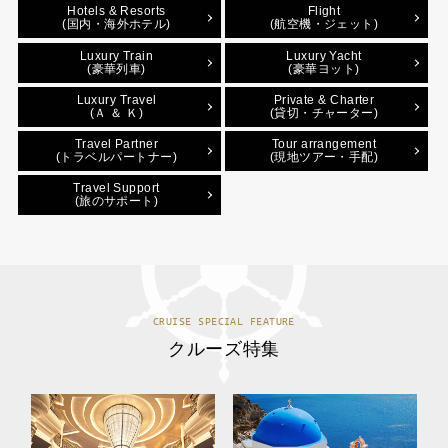
Hotels & Resorts
Flight
(国内・海外ホテル)
(航空機・ジェット)
Luxury Train
Luxury Yacht
(豪華列車)
(豪華ヨット)
Luxury Travel
Private & Charter
(Ａ ＆ Ｋ)
(貸切・チャーター)
Travel Partner
Tour arrangement
(トラベルパートナー)
(現地ツアー・手配)
Travel Support
(旅のサポート)
CRUISE SPECIAL FEATURE
クルーズ特集