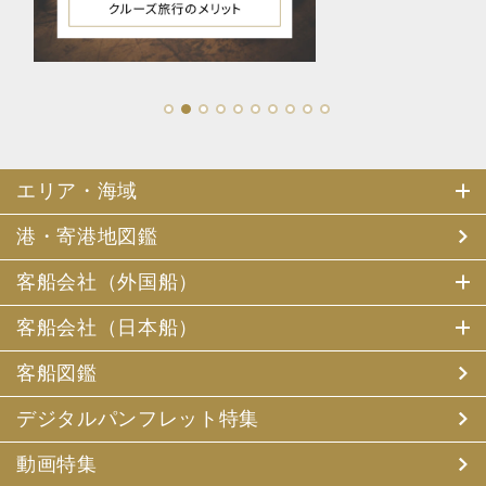
1
2
3
4
5
6
7
8
9
10
エリア・海域
港・寄港地図鑑
客船会社（外国船）
客船会社（日本船）
客船図鑑
デジタルパンフレット特集
動画特集