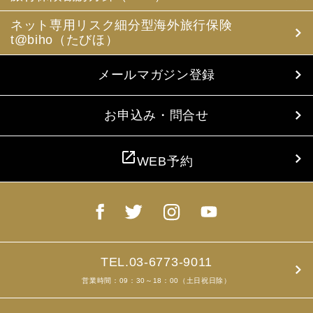
ネット専用リスク細分型海外旅行保険
t@biho（たびほ）
メールマガジン登録
お申込み・問合せ
open_in_new
WEB予約
TEL.03-6773-9011
営業時間：09：30～18：00（土日祝日除）