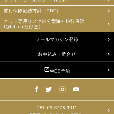
旅行保険勧誘方針（PDF）
ネット専用リスク細分型海外旅行保険
t@biho（たびほ）
メールマガジン登録
お申込み・問合せ
open_in_new
WEB予約
TEL.03-6773-9011