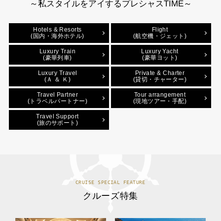
～私スタイルをアイするプレシャスTIME～
Hotels & Resorts
Flight
(国内・海外ホテル)
(航空機・ジェット)
Luxury Train
Luxury Yacht
(豪華列車)
(豪華ヨット)
Luxury Travel
Private & Charter
(Ａ ＆ Ｋ)
(貸切・チャーター)
Travel Partner
Tour arrangement
(トラベルパートナー)
(現地ツアー・手配)
Travel Support
(旅のサポート)
CRUISE SPECIAL FEATURE
クルーズ特集