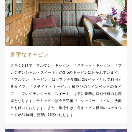
豪華なキャビン
大きく分けて「プルマン・キャビン」「ステート・キャビン」「プ
レジデンシャル・スイート」の3つのキャビンに分かれています。
「プルマン・キャビン」はソファを夜間に2段ベッドとして利用す
るタイプ、「ステイト・キャビン」横並びのツインベッドのタイ
プ、「プレジデンシャル・スイート」は更に豪華な特別仕様のお部
屋となります。全キャビンは冷房完備で、シャワー、トイレ、洗面
台も付いております。またご旅行中は、各キャビン担当のスチュワ
ードが24時間ご要望に対応いたします。