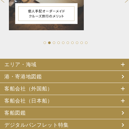
1
2
3
4
5
6
7
8
9
10
エリア・海域
港・寄港地図鑑
客船会社（外国船）
客船会社（日本船）
客船図鑑
デジタルパンフレット特集