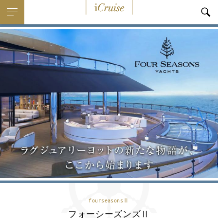
i
Cruise
fourseasonsⅡ
フォーシーズンズⅡ