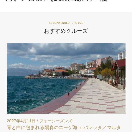
RECOMMENDED CRUISE
おすすめクルーズ
2027年8月8日 / フォーシーズンズ I
2
歴史と海に包まれる、アドリア海の優雅な航海（ ドブ