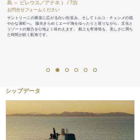
ロブニク ～ フジーナ ） / 7泊
お問合せフォームください
穏
クロアチアの美しい旧市街と、イタリアの風情ある港町を巡るアドリア
化と
海クルーズ。 穏やかな海と歴史ある街並みが寄り添い、歩くたびに新た
満ち
な魅力に出会えます。 上質な時間がゆっくりと流れる、心満たされる航
海です。
洗
1
2
3
4
5
6
シップデータ