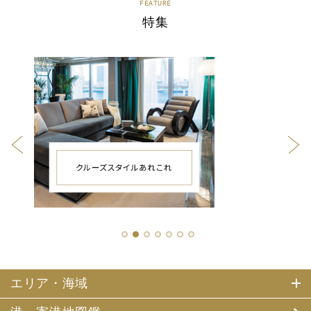
FEATURE
特集
1
2
3
4
5
6
7
エリア・海域