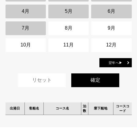
4月
5月
6月
7月
8月
9月
10月
11月
12月
翌年へ▶
泊
コースコ
出港日
客船名
コース名
乗下船地
数
ード