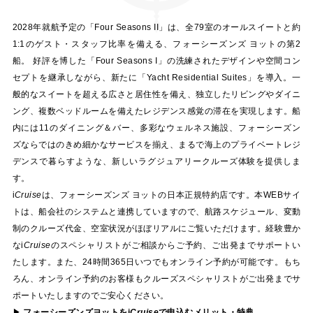
2028年就航予定の「Four Seasons II」は、全79室のオールスイートと約
1:1のゲスト・スタッフ比率を備える、フォーシーズンズ ヨットの第2
船。 好評を博した「Four Seasons I」の洗練されたデザインや空間コン
セプトを継承しながら、新たに「Yacht Residential Suites」を導入。一
般的なスイートを超える広さと居住性を備え、独立したリビングやダイニ
ング、複数ベッドルームを備えたレジデンス感覚の滞在を実現します。船
内には11のダイニング＆バー、多彩なウェルネス施設、フォーシーズン
ズならではのきめ細かなサービスを揃え、まるで海上のプライベートレジ
デンスで暮らすような、新しいラグジュアリークルーズ体験を提供しま
す。
i
Cruise
は、フォーシーズンズ ヨットの日本正規特約店です。本WEBサイ
トは、船会社のシステムと連携していますので、航路スケジュール、変動
制のクルーズ代金、空室状況がほぼリアルにご覧いただけます。経験豊か
な
i
Cruise
のスペシャリストがご相談からご予約、ご出発までサポートい
たします。また、24時間365日いつでもオンライン予約が可能です。もち
ろん、オンライン予約のお客様もクルーズスペシャリストがご出発までサ
ポートいたしますのでご安心ください。
▶
フォーシーズンズヨットを
i
Cruise
で申込むメリット・特典