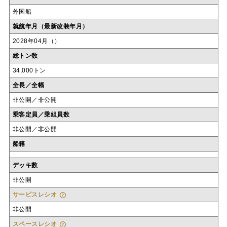
外国船
就航年月（最新改装年月）
2028年04月（）
総トン数
34,000トン
全長／全幅
非公開／非公開
乗客定員／乗組員数
非公開／非公開
船籍
デッキ数
非公開
サービスレシオ
非公開
スペースレシオ