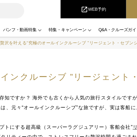
i
Cruise
open_in_new
WEB予約
パンフ・動画特集
特集・キャンペーン
Q&A・クルーズガイ
贅沢を叶える“究極のオールインクルーシブ ”リージェント・セブン
ルインクルーシブ ”リージェント
ご存知ですか？ 海外でも古くから人気の旅行スタイルです
は、元々“オールインクルーシブ”な旅ですが、実は客船
セプトにする超高級（スーパーラグジュアリー）客船会社”
ピタリティーの中で、ストレスフリーな贅沢時間を過ごさ