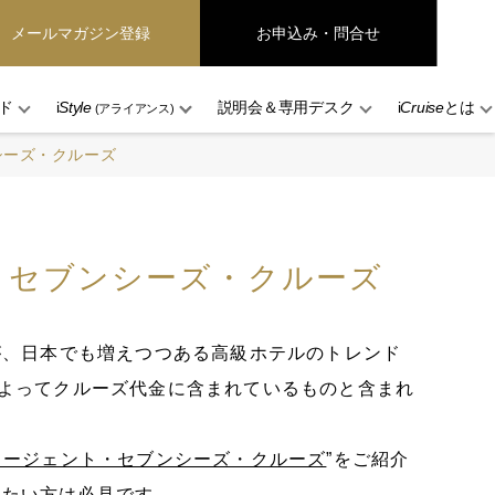
メールマガジン登録
お申込み・問合せ
ド
i
Style
説明会＆専用デスク
i
Cruise
とは
(アライアンス)
シーズ・クルーズ
・セブンシーズ・クルーズ
が、日本でも増えつつある高級ホテルのトレンド
によってクルーズ代金に含まれているものと含まれ
リージェント・セブンシーズ・クルーズ
”をご紹介
れたい方は必見です。