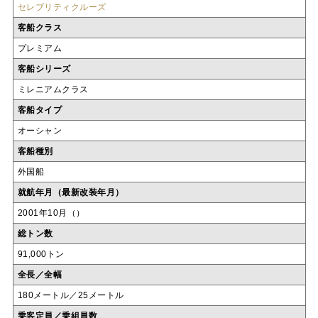
セレブリティクルーズ
客船クラス
プレミアム
客船シリーズ
ミレニアムクラス
客船タイプ
オーシャン
客船種別
外国船
就航年月（最新改装年月）
2001年10月（）
総トン数
91,000トン
全長／全幅
180メートル／25メートル
乗客定員／乗組員数