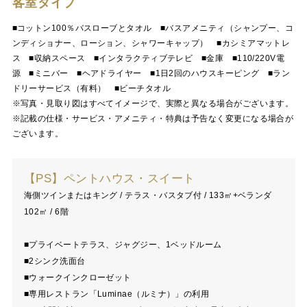
客室タイプ
■コットン100％バスローブとタオル ■バスアメニティ（シャンプー、コ
ンディショナー、ローション、シャワーキャップ） ■カシミアマットレ
ス ■収納スペース ■インタラクティブテレビ ■金庫 ■110/220V電
源 ■ミニバー ■ヘアドライヤー ■1日2回のハウスキーピング ■ラン
ドリーサービス（有料） ■ビーチタオル
※写真・見取り図はすべてイメージで、実際と異なる場合がございます。
※記載の仕様・サービス・アメニティ・特典は予告なく変更になる場合が
ございます。
【PS】ペントハウス・スイート
海側ツインまたはキング / テラス・バスタブ付 / 133㎡+ベランダ
102㎡ / 6階
■プライベートテラス、ジャグジー、1ベッドルーム
■2シンク洗面台
■ウォークインクローゼット
■専用レストラン「Luminae（ルミナ）」の利用