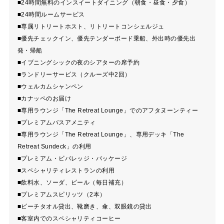
■24時間無料のインスイートダイニング（朝食・昼食・夕食）
■24時間ルームサービス
■専属リトリートホスト、リトリートコンシェルジュ
■優先チェックイン、優先テンダーボード乗船、外出時の優先出
発・帰船
■イブニングシックの夜のシアターの席予約
■ランドリーサービス（クルーズ中2回）
■ウェルカムシャンペン
■カナッペのお届け
■専用ラウンジ「The Retreat Lounge」でのアフタヌーンティー
■プレミアムバスアメニティ
■専用ラウンジ「The Retreat Lounge」、専用デッキ「The
Retreat Sundeck」の利用
■プレミアム・ビバレッジ・パッケージ
■スペシャリティレストランの利用
■飲料水、ソーダ、ビール（毎日補充）
■プレミアムスピリッツ（2本）
■ビーチタオル貸出、靴磨き、傘、双眼鏡の貸出
■客室内でのスペシャリティコーヒー