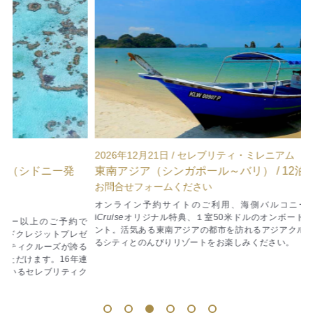
2026年12月21日 / セレブリティ・ミレニアム
2
東南アジア（シンガポール～バリ） / 12泊
お問合せフォームください
¥
オンライン予約サイトのご利用、海側バルコニー以上のご予約で
i
Cruise
オリジナル特典、１室50米ドルのオンボードクレジットプレゼ
i
C
で
ント。活気ある東南アジアの都市を訪れるアジアクルーズ。活気あふれ
ン
レゼ
るシティとのんびりリゾートをお楽しみください。
る
る
年連
ク
1
2
3
4
5
6