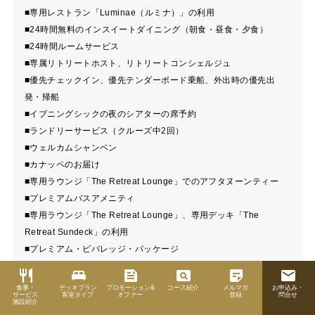
■専用レストラン「Luminae（ルミナ）」の利用
■24時間無料のインスイートダイニング（朝食・昼食・夕食）
■24時間ルームサービス
■専属リトリートホスト、リトリートコンシェルジュ
■優先チェックイン、優先テンダーボード乗船、外出時の優先出
発・帰船
■イブニングシックの夜のシアターの席予約
■ランドリーサービス（クルーズ中2回）
■ウェルカムシャンペン
■カナッペのお届け
■専用ラウンジ「The Retreat Lounge」でのアフタヌーンティー
■プレミアムバスアメニティ
■専用ラウンジ「The Retreat Lounge」、専用デッキ「The
Retreat Sundeck」の利用
■プレミアム・ビバレッジ・パッケージ
■スペシャリティレストランの利用
restaurant
king_bed
feed
pageview
sticky_note_2
email
■飲料水、ソーダ、ビール（毎日補充）
食事・
デッキプラン
プロモーション&
コース紹介
メルマガ
お申込み・
サービス
客室タイプ
オファー
登録
問合せ
■プレミアムスピリッツ（2本）
施設紹介