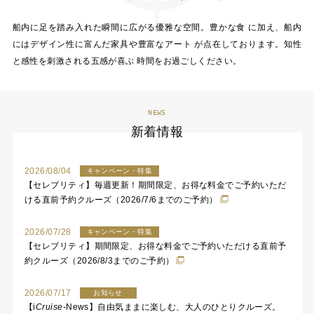
船内に足を踏み入れた瞬間に広がる優雅な空間。豊かな食 に加え、船内
にはデザイン性に富んだ家具や豊富なアート が点在しております。知性
と感性を刺激される五感が喜ぶ 時間をお過ごしください。
NEWS
新着情報
2026/08/04
キャンペーン・特集
【セレブリティ】毎週更新！期間限定、お得な料金でご予約いただ
ける直前予約クルーズ（2026/7/6までのご予約）
2026/07/28
キャンペーン・特集
【セレブリティ】期間限定、お得な料金でご予約いただける直前予
約クルーズ（2026/8/3までのご予約）
2026/07/17
お知らせ
【
i
Cruise
-News】自由気ままに楽しむ、大人のひとりクルーズ。