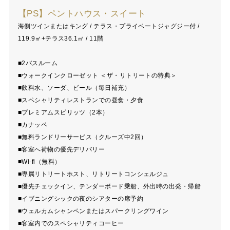
【PS】ペントハウス・スイート
海側ツインまたはキング / テラス・プライベートジャグジー付 /
119.9㎡+テラス36.1㎡ / 11階
■2バスルーム
■ウォークインクローゼット ＜ザ・リトリートの特典＞
■飲料水、ソーダ、ビール（毎日補充）
■スペシャリティレストランでの昼食・夕食
■プレミアムスピリッツ（2本）
■カナッペ
■無料ランドリーサービス（クルーズ中2回）
■客室へ荷物の優先デリバリー
■Wi-fi（無料）
■専属リトリートホスト、リトリートコンシェルジュ
■優先チェックイン、テンダーボード乗船、外出時の出発・帰船
■イブニングシックの夜のシアターの席予約
■ウェルカムシャンペンまたはスパークリングワイン
■客室内でのスペシャリティコーヒー