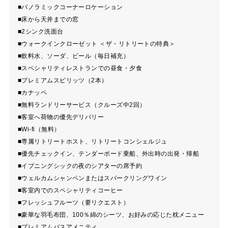
■パノラミックコーナーロケーション
■床から天井までの窓
■2シンク洗面台
■ウォークインクローゼット ＜ザ・リトリートの特典＞
■飲料水、ソーダ、ビール（毎日補充）
■スペシャリティレストランでの昼食・夕食
■プレミアムスピリッツ（2本）
■カナッペ
■無料ランドリーサービス（クルーズ中2回）
■客室へ荷物の優先デリバリー
■Wi-fi（無料）
■専属リトリートホスト、リトリートコンシェルジュ
■優先チェックイン、テンダーボード乗船、外出時の出発・帰船
■イブニングシックの夜のシアターの席予約
■ウェルカムシャンペンまたはスパークリングワイン
■客室内でのスペシャリティコーヒー
■フレッシュフルーツ（要リクエスト）
■豪華な羽毛布団、100％綿のシーツ、お好みの応じた枕メニュー
■プレミアムバスアメニティ