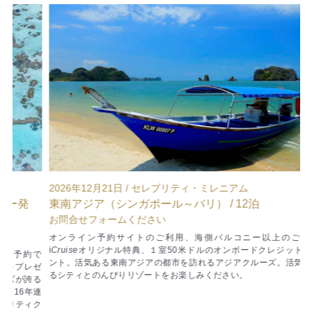
2026年12月21日 / セレブリティ・ミレニアム
2
東南アジア（シンガポール～バリ） / 12泊
お問合せフォームください
¥
オンライン予約サイトのご利用、海側バルコニー以上のご予約で
i
Cruise
オリジナル特典、１室50米ドルのオンボードクレジットプレゼ
i
C
で
ント。活気ある東南アジアの都市を訪れるアジアクルーズ。活気あふれ
ン
レゼ
るシティとのんびりリゾートをお楽しみください。
る
る
年連
ク