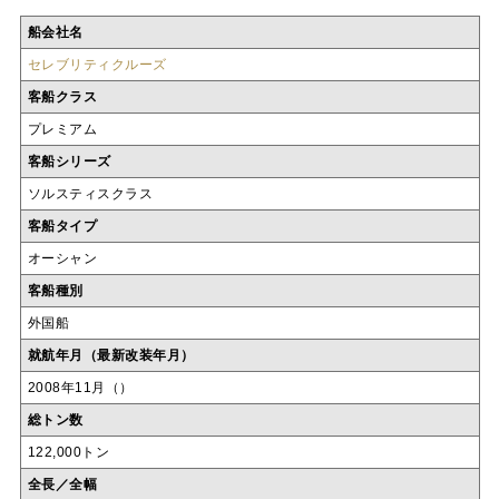
船会社名
セレブリティクルーズ
客船クラス
プレミアム
客船シリーズ
ソルスティスクラス
客船タイプ
オーシャン
客船種別
外国船
就航年月（最新改装年月）
2008年11月（）
総トン数
122,000トン
全長／全幅