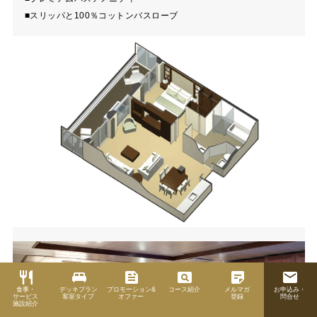
■スリッパと100％コットンバスローブ
restaurant
king_bed
feed
pageview
sticky_note_2
email
食事・
デッキプラン
プロモーション&
コース紹介
メルマガ
お申込み・
サービス
客室タイプ
オファー
登録
問合せ
施設紹介